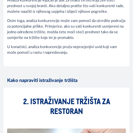
Analiza konkurencije ključan je alat za svaku tvrtku koja želi steći
prednost u svojoj branši. Ako detaljno pratite što vaši konkurenti rade,
možete naučiti iz njihovog uspjeha i izbjeći njihove pogreške.
Osim toga, analiza konkurencije može vam pomoći da utvrdite područja
za potencijalne prilike. Primjerice, ako su vaši konkurenti usmjereni na
jedno određeno tržište, možda ćete moći steći prednost tako da se
usmjerite na tržište koje im je promaklo.
U konačnici, analiza konkurencije pruža neprocjenjivi uvid koji vam
može pomoći u rastu i napredovanju.
Kako napraviti istraživanje tržišta
2. ISTRAŽIVANJE TRŽIŠTA ZA
RESTORAN