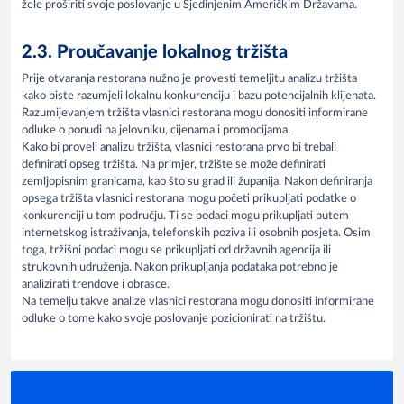
žele proširiti svoje poslovanje u Sjedinjenim Američkim Državama.
2.3. Proučavanje lokalnog tržišta
Prije otvaranja restorana nužno je provesti temeljitu analizu tržišta
kako biste razumjeli lokalnu konkurenciju i bazu potencijalnih klijenata.
Razumijevanjem tržišta vlasnici restorana mogu donositi informirane
odluke o ponudi na jelovniku, cijenama i promocijama.
Kako bi proveli analizu tržišta, vlasnici restorana prvo bi trebali
definirati opseg tržišta. Na primjer, tržište se može definirati
zemljopisnim granicama, kao što su grad ili županija. Nakon definiranja
opsega tržišta vlasnici restorana mogu početi prikupljati podatke o
konkurenciji u tom području. Ti se podaci mogu prikupljati putem
internetskog istraživanja, telefonskih poziva ili osobnih posjeta. Osim
toga, tržišni podaci mogu se prikupljati od državnih agencija ili
strukovnih udruženja. Nakon prikupljanja podataka potrebno je
analizirati trendove i obrasce.
Na temelju takve analize vlasnici restorana mogu donositi informirane
odluke o tome kako svoje poslovanje pozicionirati na tržištu.