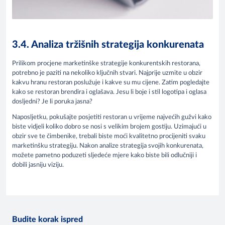
3.4. Analiza tržišnih strategija konkurenata
Prilikom procjene marketinške strategije konkurentskih restorana,
potrebno je paziti na nekoliko ključnih stvari. Najprije uzmite u obzir
kakvu hranu restoran poslužuje i kakve su mu cijene. Zatim pogledajte
kako se restoran brendira i oglašava. Jesu li boje i stil logotipa i oglasa
dosljedni? Je li poruka jasna?
Naposljetku, pokušajte posjetiti restoran u vrijeme najvećih gužvi kako
biste vidjeli koliko dobro se nosi s velikim brojem gostiju. Uzimajući u
obzir sve te čimbenike, trebali biste moći kvalitetno procijeniti svaku
marketinšku strategiju. Nakon analize strategija svojih konkurenata,
možete pametno poduzeti sljedeće mjere kako biste bili odlučniji i
dobili jasniju viziju.
Budite korak ispred