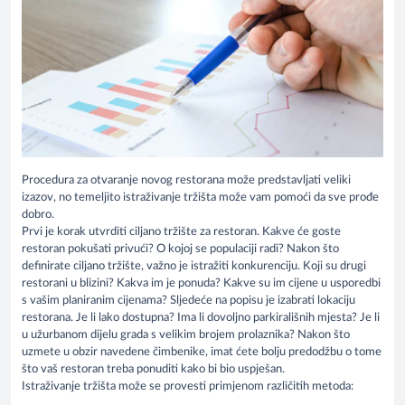
Procedura za otvaranje novog restorana može predstavljati veliki
izazov, no temeljito istraživanje tržišta može vam pomoći da sve prođe
dobro.
Prvi je korak utvrditi ciljano tržište za restoran. Kakve će goste
restoran pokušati privući? O kojoj se populaciji radi? Nakon što
definirate ciljano tržište, važno je istražiti konkurenciju. Koji su drugi
restorani u blizini? Kakva im je ponuda? Kakve su im cijene u usporedbi
s vašim planiranim cijenama? Sljedeće na popisu je izabrati lokaciju
restorana. Je li lako dostupna? Ima li dovoljno parkirališnih mjesta? Je li
u užurbanom dijelu grada s velikim brojem prolaznika? Nakon što
uzmete u obzir navedene čimbenike, imat ćete bolju predodžbu o tome
što vaš restoran treba ponuditi kako bi bio uspješan.
Istraživanje tržišta može se provesti primjenom različitih metoda: