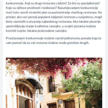
konkurencije. Koji su drugi restorani u blizini? Za što su specijalizirani?
Koje su njihove prednosti i nedostaci? Razumijevanjem konkurencije
moći ćete razviti strateški plan za pozicioniranje vlastitog restorana. Na
primjer, ako već postoji popularni talijanski restoran u susjedstvu, mogli
biste razmisliti o otvaranju tajlandskog restorana. Ako lokalne pizzerije
upotrebljavaju manje kvalitetne sastojke, u svojim pizzama možete
koristiti svježe, lokalno proizvedene sastojke.
Proučavanjem konkurencije možete razviti jedinstvenu ponudu koja će
vam pomoći da se vaš restoran istakne među gomilom drugih.