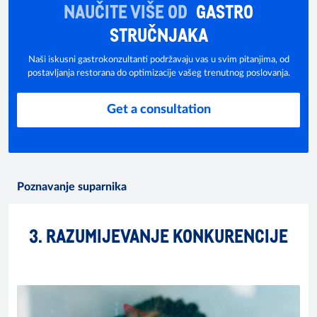
NAUČITE VIŠE OD
GASTRO
STRUČNJAKA
Naši iskusni gastrokonzultanti podržavaju vas u svim pitanjima, od
postavljanja restorana do optimizacije vašeg trenutnog poslovanja.
Get a consultation
Poznavanje suparnika
3. RAZUMIJEVANJE KONKURENCIJE