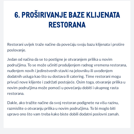
6. PROŠIRIVANJE BAZE KLIJENATA
RESTORANA
Restorani uvijek traže načine da povećaju svoju bazu klijenata i prošire
poslovanje.
Jedan od načina da se to postigne je otvaranjem prilika u novim
područjima. To se može učiniti produljenjem radnog vremena restorana,
nuđenjem novih i jedinstvenih stavki na jelovniku ili uvođenjem
dodatnih usluga kao što su dostava ili catering. Time restorani mogu
privući nove klijente i zadržati postojeće. Osim toga, otvaranje prilika u
novim područjima može pomoći u povećanju dobiti i ukupnog rasta
restorana.
Dakle, ako tražite načine da svoj restoran podignete na višu razinu,
razmislite o otvaranju prilika u novim područjima. To bi moglo biti
upravo ono što vam treba kako biste dobili dodatni poslovni zamah.