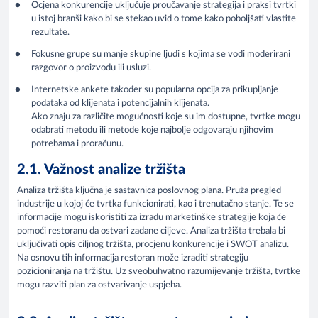
Ocjena konkurencije uključuje proučavanje strategija i praksi tvrtki
u istoj branši kako bi se stekao uvid o tome kako poboljšati vlastite
rezultate.
Fokusne grupe su manje skupine ljudi s kojima se vodi moderirani
razgovor o proizvodu ili usluzi.
Internetske ankete također su popularna opcija za prikupljanje
podataka od klijenata i potencijalnih klijenata.
Ako znaju za različite mogućnosti koje su im dostupne, tvrtke mogu
odabrati metodu ili metode koje najbolje odgovaraju njihovim
potrebama i proračunu.
2.1. Važnost analize tržišta
Analiza tržišta ključna je sastavnica poslovnog plana. Pruža pregled
industrije u kojoj će tvrtka funkcionirati, kao i trenutačno stanje. Te se
informacije mogu iskoristiti za izradu marketinške strategije koja će
pomoći restoranu da ostvari zadane ciljeve. Analiza tržišta trebala bi
uključivati opis ciljnog tržišta, procjenu konkurencije i SWOT analizu.
Na osnovu tih informacija restoran može izraditi strategiju
pozicioniranja na tržištu. Uz sveobuhvatno razumijevanje tržišta, tvrtke
mogu razviti plan za ostvarivanje uspjeha.