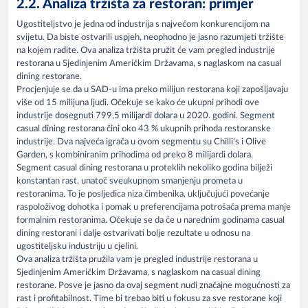
2.2. Analiza tržišta za restoran: primjer
Ugostiteljstvo je jedna od industrija s najvećom konkurencijom na
svijetu. Da biste ostvarili uspjeh, neophodno je jasno razumjeti tržište
na kojem radite. Ova analiza tržišta pružit će vam pregled industrije
restorana u Sjedinjenim Američkim Državama, s naglaskom na casual
dining restorane.
Procjenjuje se da u SAD-u ima preko milijun restorana koji zapošljavaju
više od 15 milijuna ljudi. Očekuje se kako će ukupni prihodi ove
industrije dosegnuti 799,5 milijardi dolara u 2020. godini. Segment
casual dining restorana čini oko 43 % ukupnih prihoda restoranske
industrije. Dva najveća igrača u ovom segmentu su Chilli's i Olive
Garden, s kombiniranim prihodima od preko 8 milijardi dolara.
Segment casual dining restorana u proteklih nekoliko godina bilježi
konstantan rast, unatoč sveukupnom smanjenju prometa u
restoranima. To je posljedica niza čimbenika, uključujući povećanje
raspoloživog dohotka i pomak u preferencijama potrošača prema manje
formalnim restoranima. Očekuje se da će u narednim godinama casual
dining restorani i dalje ostvarivati bolje rezultate u odnosu na
ugostiteljsku industriju u cjelini.
Ova analiza tržišta pružila vam je pregled industrije restorana u
Sjedinjenim Američkim Državama, s naglaskom na casual dining
restorane. Posve je jasno da ovaj segment nudi značajne mogućnosti za
rast i profitabilnost. Time bi trebao biti u fokusu za sve restorane koji