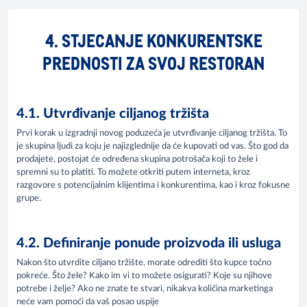
4. STJECANJE KONKURENTSKE
PREDNOSTI ZA SVOJ RESTORAN
4.1. Utvrđivanje ciljanog tržišta
Prvi korak u izgradnji novog poduzeća je utvrđivanje ciljanog tržišta. To
je skupina ljudi za koju je najizglednije da će kupovati od vas. Što god da
prodajete, postojat će određena skupina potrošača koji to žele i
spremni su to platiti. To možete otkriti putem interneta, kroz
razgovore s potencijalnim klijentima i konkurentima, kao i kroz fokusne
grupe.
4.2. Definiranje ponude proizvoda ili usluga
Nakon što utvrdite ciljano tržište, morate odrediti što kupce točno
pokreće. Što žele? Kako im vi to možete osigurati? Koje su njihove
potrebe i želje? Ako ne znate te stvari, nikakva količina marketinga
neće vam pomoći da vaš posao uspije