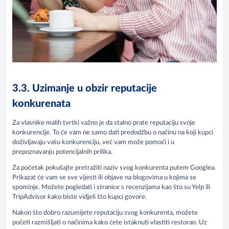
3.3. Uzimanje u obzir reputacije
konkurenata
Za vlasnike malih tvrtki važno je da stalno prate reputaciju svoje
konkurencije. To će vam ne samo dati predodžbu o načinu na koji kupci
doživljavaju vašu konkurenciju, već vam može pomoći i u
prepoznavanju potencijalnih prilika.
Za početak pokušajte pretražiti naziv svog konkurenta putem Googlea.
Prikazat će vam se sve vijesti ili objave na blogovima u kojima se
spominje. Možete pogledati i stranice s recenzijama kao što su Yelp ili
TripAdvisor kako biste vidjeli što kupci govore.
Nakon što dobro razumijete reputaciju svog konkurenta, možete
početi razmišljati o načinima kako ćete istaknuti vlastiti restoran. Uz