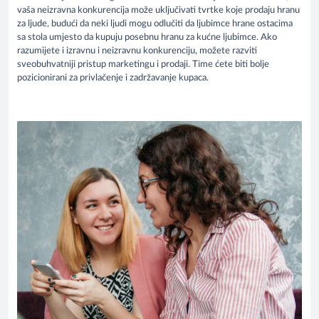
vaša neizravna konkurencija može uključivati tvrtke koje prodaju hranu
za ljude, budući da neki ljudi mogu odlučiti da ljubimce hrane ostacima
sa stola umjesto da kupuju posebnu hranu za kućne ljubimce. Ako
razumijete i izravnu i neizravnu konkurenciju, možete razviti
sveobuhvatniji pristup marketingu i prodaji. Time ćete biti bolje
pozicionirani za privlačenje i zadržavanje kupaca.