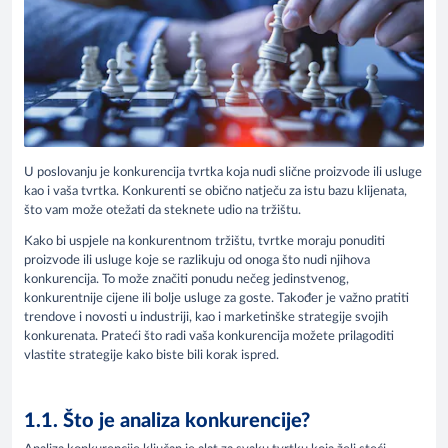
U poslovanju je konkurencija tvrtka koja nudi slične proizvode ili usluge
kao i vaša tvrtka. Konkurenti se obično natječu za istu bazu klijenata,
što vam može otežati da steknete udio na tržištu.
Kako bi uspjele na konkurentnom tržištu, tvrtke moraju ponuditi
proizvode ili usluge koje se razlikuju od onoga što nudi njihova
konkurencija. To može značiti ponudu nečeg jedinstvenog,
konkurentnije cijene ili bolje usluge za goste. Također je važno pratiti
trendove i novosti u industriji, kao i marketinške strategije svojih
konkurenata. Prateći što radi vaša konkurencija možete prilagoditi
vlastite strategije kako biste bili korak ispred.
1.1. Što je analiza konkurencije?