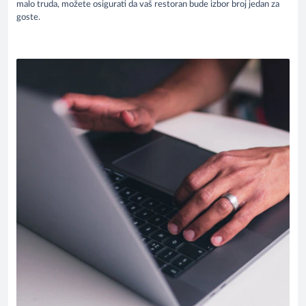
malo truda, možete osigurati da vaš restoran bude izbor broj jedan za
goste.