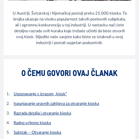
U Austriji, Švicarskoj i Njemačkoj postoji preko 25.000 kioska. Ta
brojka ukazuje na visoku popularnost takvih poslovnih subjekata,
ali i ogromnu konkurenciju u toj industriji. U nastavku naći ćete
detaljnu razradu svih koraka koje trebate učiniti da biste otvorili
svoj kiosk. Slijedite naše savjete kako biste se istaknuli u ovoj
industriji i postali uspješan poduzetnik.
O ČEMU GOVORI OVAJ ČLANAK
Upoznavanje s izrazom „kiosk”
Ispunjavanje pravnih zahtjeva za otvaranje kioska
Razrada detalja i otvaranje kioska
Radno vrijeme kioska
Sažetak – Otvaranje kioska