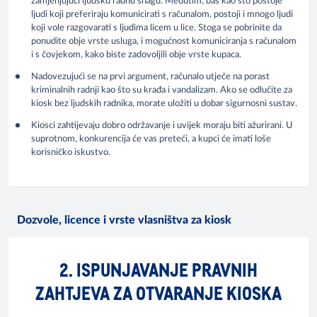
zamjenjujući ljudsku radnu snagu. Međutim, baš kao što postoje
ljudi koji preferiraju komunicirati s računalom, postoji i mnogo ljudi
koji vole razgovarati s ljudima licem u lice. Stoga se pobrinite da
ponudite obje vrste usluga, i mogućnost komuniciranja s računalom
i s čovjekom, kako biste zadovoljili obje vrste kupaca.
Nadovezujući se na prvi argument, računalo utječe na porast
kriminalnih radnji kao što su krađa i vandalizam. Ako se odlučite za
kiosk bez ljudskih radnika, morate uložiti u dobar sigurnosni sustav.
Kiosci zahtijevaju dobro održavanje i uvijek moraju biti ažurirani. U
suprotnom, konkurencija će vas preteći, a kupci će imati loše
korisničko iskustvo.
Dozvole, licence i vrste vlasništva za kiosk
2. ISPUNJAVANJE PRAVNIH
ZAHTJEVA ZA OTVARANJE KIOSKA