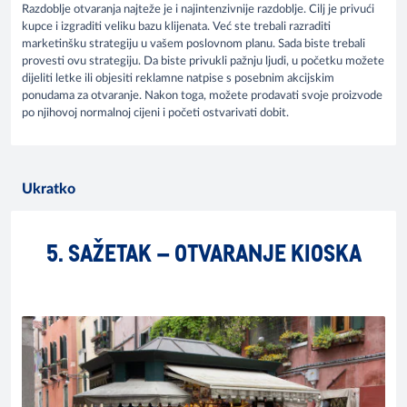
Razdoblje otvaranja najteže je i najintenzivnije razdoblje. Cilj je privući
kupce i izgraditi veliku bazu klijenata. Već ste trebali razraditi
marketinšku strategiju u vašem poslovnom planu. Sada biste trebali
provesti ovu strategiju. Da biste privukli pažnju ljudi, u početku možete
dijeliti letke ili objesiti reklamne natpise s posebnim akcijskim
ponudama za otvaranje. Nakon toga, možete prodavati svoje proizvode
po njihovoj normalnoj cijeni i početi ostvarivati dobit.
Ukratko
5. SAŽETAK – OTVARANJE KIOSKA