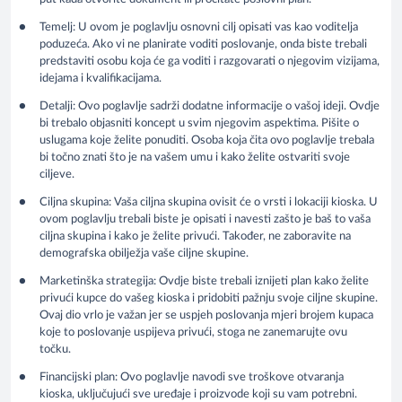
Temelj: U ovom je poglavlju osnovni cilj opisati vas kao voditelja
poduzeća. Ako vi ne planirate voditi poslovanje, onda biste trebali
predstaviti osobu koja će ga voditi i razgovarati o njegovim vizijama,
idejama i kvalifikacijama.
Detalji: Ovo poglavlje sadrži dodatne informacije o vašoj ideji. Ovdje
bi trebalo objasniti koncept u svim njegovim aspektima. Pišite o
uslugama koje želite ponuditi. Osoba koja čita ovo poglavlje trebala
bi točno znati što je na vašem umu i kako želite ostvariti svoje
ciljeve.
Ciljna skupina: Vaša ciljna skupina ovisit će o vrsti i lokaciji kioska. U
ovom poglavlju trebali biste je opisati i navesti zašto je baš to vaša
ciljna skupina i kako je želite privući. Također, ne zaboravite na
demografska obilježja vaše ciljne skupine.
Marketinška strategija: Ovdje biste trebali iznijeti plan kako želite
privući kupce do vašeg kioska i pridobiti pažnju svoje ciljne skupine.
Ovaj dio vrlo je važan jer se uspjeh poslovanja mjeri brojem kupaca
koje to poslovanje uspijeva privući, stoga ne zanemarujte ovu
točku.
Financijski plan: Ovo poglavlje navodi sve troškove otvaranja
kioska, uključujući sve uređaje i proizvode koji su vam potrebni.