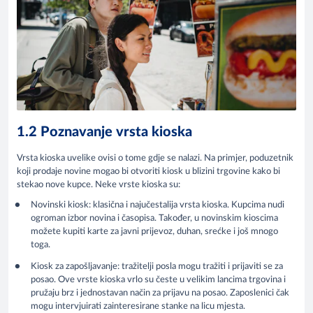
1.2 Poznavanje vrsta kioska
Vrsta kioska uvelike ovisi o tome gdje se nalazi. Na primjer, poduzetnik
koji prodaje novine mogao bi otvoriti kiosk u blizini trgovine kako bi
stekao nove kupce. Neke vrste kioska su:
Novinski kiosk: klasična i najučestalija vrsta kioska. Kupcima nudi
ogroman izbor novina i časopisa. Također, u novinskim kioscima
možete kupiti karte za javni prijevoz, duhan, srećke i još mnogo
toga.
Kiosk za zapošljavanje: tražitelji posla mogu tražiti i prijaviti se za
posao. Ove vrste kioska vrlo su česte u velikim lancima trgovina i
pružaju brz i jednostavan način za prijavu na posao. Zaposlenici čak
mogu intervjuirati zainteresirane stanke na licu mjesta.