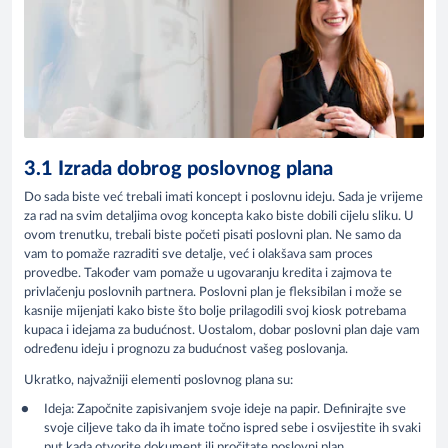
3.1 Izrada dobrog poslovnog plana
Do sada biste već trebali imati koncept i poslovnu ideju. Sada je vrijeme
za rad na svim detaljima ovog koncepta kako biste dobili cijelu sliku. U
ovom trenutku, trebali biste početi pisati poslovni plan. Ne samo da
vam to pomaže razraditi sve detalje, već i olakšava sam proces
provedbe. Također vam pomaže u ugovaranju kredita i zajmova te
privlačenju poslovnih partnera. Poslovni plan je fleksibilan i može se
kasnije mijenjati kako biste što bolje prilagodili svoj kiosk potrebama
kupaca i idejama za budućnost. Uostalom, dobar poslovni plan daje vam
određenu ideju i prognozu za budućnost vašeg poslovanja.
Ukratko, najvažniji elementi poslovnog plana su:
Ideja: Započnite zapisivanjem svoje ideje na papir. Definirajte sve
svoje ciljeve tako da ih imate točno ispred sebe i osvijestite ih svaki
put kada otvorite dokument ili pročitate poslovni plan.