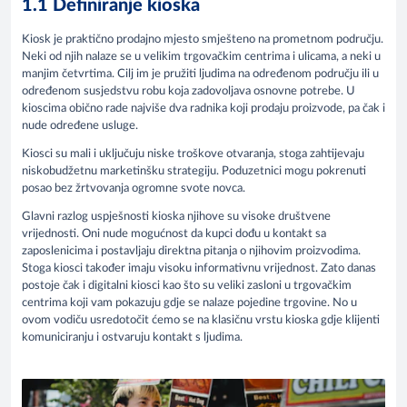
1.1 Definiranje kioska
Kiosk je praktično prodajno mjesto smješteno na prometnom području.
Neki od njih nalaze se u velikim trgovačkim centrima i ulicama, a neki u
manjim četvrtima. Cilj im je pružiti ljudima na određenom području ili u
određenom susjedstvu robu koja zadovoljava osnovne potrebe. U
kioscima obično rade najviše dva radnika koji prodaju proizvode, pa čak i
nude određene usluge.
Kiosci su mali i uključuju niske troškove otvaranja, stoga zahtijevaju
niskobudžetnu marketinšku strategiju. Poduzetnici mogu pokrenuti
posao bez žrtvovanja ogromne svote novca.
Glavni razlog uspješnosti kioska njihove su visoke društvene
vrijednosti. Oni nude mogućnost da kupci dođu u kontakt sa
zaposlenicima i postavljaju direktna pitanja o njihovim proizvodima.
Stoga kiosci također imaju visoku informativnu vrijednost. Zato danas
postoje čak i digitalni kiosci kao što su veliki zasloni u trgovačkim
centrima koji vam pokazuju gdje se nalaze pojedine trgovine. No u
ovom vodiču usredotočit ćemo se na klasičnu vrstu kioska gdje klijenti
komuniciranju i ostvaruju kontakt s ljudima.