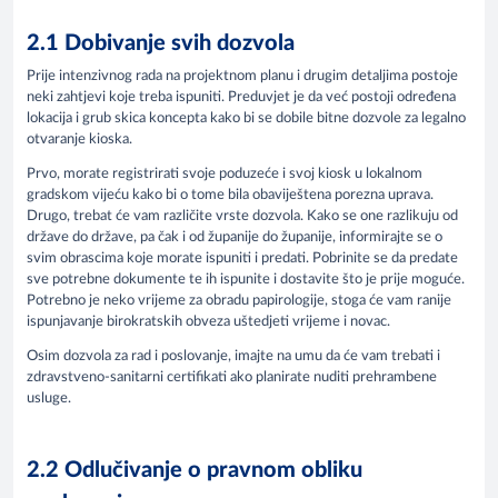
2.1 Dobivanje svih dozvola
Prije intenzivnog rada na projektnom planu i drugim detaljima postoje
neki zahtjevi koje treba ispuniti. Preduvjet je da već postoji određena
lokacija i grub skica koncepta kako bi se dobile bitne dozvole za legalno
otvaranje kioska.
Prvo, morate registrirati svoje poduzeće i svoj kiosk u lokalnom
gradskom vijeću kako bi o tome bila obaviještena porezna uprava.
Drugo, trebat će vam različite vrste dozvola. Kako se one razlikuju od
države do države, pa čak i od županije do županije, informirajte se o
svim obrascima koje morate ispuniti i predati. Pobrinite se da predate
sve potrebne dokumente te ih ispunite i dostavite što je prije moguće.
Potrebno je neko vrijeme za obradu papirologije, stoga će vam ranije
ispunjavanje birokratskih obveza uštedjeti vrijeme i novac.
Osim dozvola za rad i poslovanje, imajte na umu da će vam trebati i
zdravstveno-sanitarni certifikati ako planirate nuditi prehrambene
usluge.
2.2 Odlučivanje o pravnom obliku