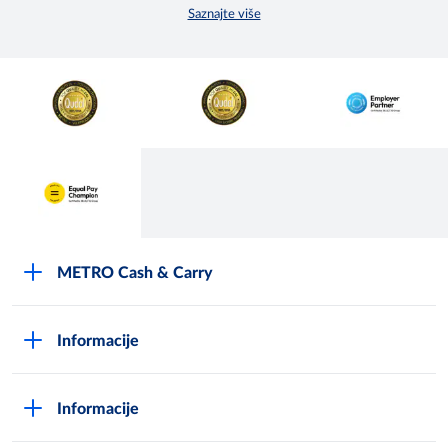
Saznajte više
METRO Cash & Carry
O Metrou
Informacije
Opći uvjeti poslovanja
Kako postati METRO - kupac
Poslovni principi
Informacije
Načini plaćanja
Zaštita podataka