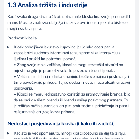
1.3 Analiza tržišta i industrije
Kao i svaka druga stvar u životu, otvaranje kioska ima svoje prednosti i
mane. Morate znati sva obilježja i izazove ove industrije kako biste se
mogli nositi s njima.
Prednosti kioska
Kiosk poboljšava iskustvo kupovine jer je lako dostupan, a
zaposlenici su dobro informirani te su spremni za interakciju s
ljudima i pružiti im potrebnu pomoć.
•
Zbog svoje male veličine, kiosci se mogu strateški otvoriti na
mjestima gdje je promet visok. To povećava bazu klijenata.
•
Veličina i mali broj radnika smanjuju troškove najma i poslovanja i
time povećavaju prihode. Taj se dodatni novac može uložiti u razvoj
poslovanja.
•
Kiosci se mogu jednostavno koristiti za promoviranje brenda, bilo
da se radi o vašem brendu ili brendu vašeg poslovnog partnera. To
je odličan način suradnje s drugim poduzećima, privlačenja kupaca i
osiguravanja drugog izvora prihoda.
Nedostaci posjedovanja kioska (i kako ih zaobići)
Kao što je već spomenuto, mnogi kiosci potpuno se digitaliziraju,