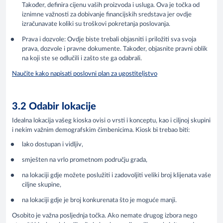
Također, definira cijenu vaših proizvoda i usluga. Ova je točka od
iznimne važnosti za dobivanje financijskih sredstava jer ovdje
izračunavate koliki su troškovi pokretanja poslovanja.
Prava i dozvole: Ovdje biste trebali objasniti i priložiti sva svoja
prava, dozvole i pravne dokumente. Također, objasnite pravni oblik
na koji ste se odlučili i zašto ste ga odabrali.
Naučite kako napisati poslovni plan za ugostiteljstvo
3.2 Odabir lokacije
Idealna lokacija vašeg kioska ovisi o vrsti i konceptu, kao i ciljnoj skupini
i nekim važnim demografskim čimbenicima. Kiosk bi trebao biti:
lako dostupan i vidljiv,
smješten na vrlo prometnom području grada,
na lokaciji gdje možete poslužiti i zadovoljiti veliki broj klijenata vaše
ciljne skupine,
na lokaciji gdje je broj konkurenata što je moguće manji.
Osobito je važna posljednja točka. Ako nemate drugog izbora nego