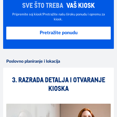
SVE ŠTO TREBA
VAŠ KIOSK
Pripremite soj kiosk!Pretražite našu široku ponudu i opremu za
kiosk.
Pretražite ponudu
Poslovno planiranje i lokacija
3. RAZRADA DETALJA I OTVARANJE
KIOSKA