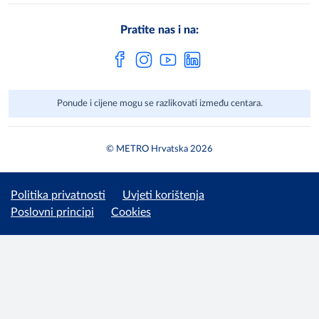
Vaše mišljenje
Cjenici
Pratite nas i na:
Često postavljena pitanja
Ponude i cijene mogu se razlikovati između centara.
© METRO Hrvatska 2026
Politika privatnosti
Uvjeti korištenja
Poslovni principi
Cookies