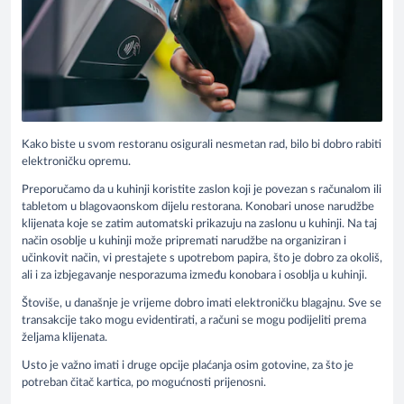
Kako biste u svom restoranu osigurali nesmetan rad, bilo bi dobro rabiti
elektroničku opremu.
Preporučamo da u kuhinji koristite zaslon koji je povezan s računalom ili
tabletom u blagovaonskom dijelu restorana. Konobari unose narudžbe
klijenata koje se zatim automatski prikazuju na zaslonu u kuhinji. Na taj
način osoblje u kuhinji može pripremati narudžbe na organiziran i
učinkovit način, vi prestajete s upotrebom papira, što je dobro za okoliš,
ali i za izbjegavanje nesporazuma između konobara i osoblja u kuhinji.
Štoviše, u današnje je vrijeme dobro imati elektroničku blagajnu. Sve se
transakcije tako mogu evidentirati, a računi se mogu podijeliti prema
željama klijenata.
Usto je važno imati i druge opcije plaćanja osim gotovine, za što je
potreban čitač kartica, po mogućnosti prijenosni.