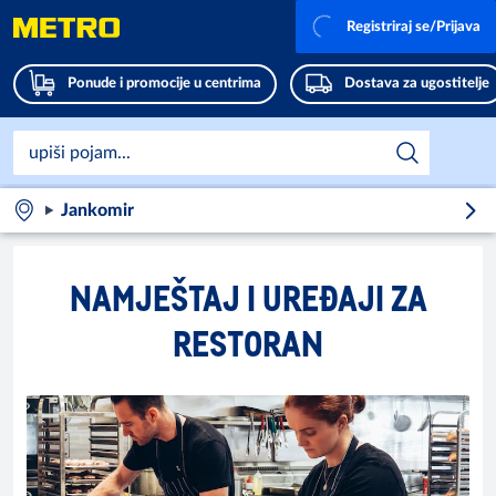
Registriraj se/Prijava
Ponude i promocije u centrima
Dostava za ugostitelje
Jankomir
NAMJEŠTAJ I UREĐAJI ZA
RESTORAN