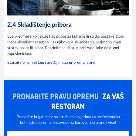
2.4 Skladištenje pribora
Sve predmete koji služe kao pribor za kuhanje ili su dio postave stola
treba skladištiti zasebno. I za njihovo je skladištenje praktično imati
sustav polica ili ladica. Pobrinite se da su ti proizvodi lako dostupni
zaposlenicima.
Saznajte o namještaju i uređajima za pripremu hrane
PRONAĐITE PRAVU OPREMU
ZA VAŠ
RESTORAN
Pronađite bogat izbor sa stručnim savjetima za profesionalnu
kuhinjsku opremu, proizvode za barove, restorane i više!