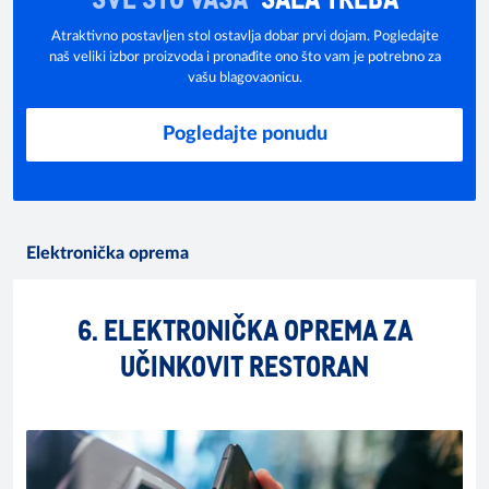
Atraktivno postavljen stol ostavlja dobar prvi dojam. Pogledajte
naš veliki izbor proizvoda i pronađite ono što vam je potrebno za
vašu blagovaonicu.
Pogledajte ponudu
Elektronička oprema
6. ELEKTRONIČKA OPREMA ZA
UČINKOVIT RESTORAN