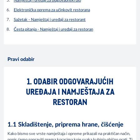
Namještaj i uređaji za blagovaonski dio
Elektronička oprema za učinkovit restorana
Sažetak - Namještaj i uređaji za restorant
Česta pitanja - Namještaj i uređaji za restoran
Pravi odabir
1. ODABIR ODGOVARAJUĆIH
UREĐAJA I NAMJEŠTAJA ZA
RESTORAN
1.1 Skladištenje, priprema hrane, čišćenje
Kako bismo sve vrste namještaja i opreme prikazali na praktičan način,
popis ćemo napraviti prema koracima koje svaka kuhinja obično prati. Ti