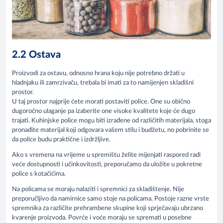
2.2 Ostava
Proizvodi za ostavu, odnosno hrana koju nije potrebno držati u
hladnjaku ili zamrzivaču, trebala bi imati za to namijenjen skladišni
prostor.
U taj prostor najprije ćete morati postaviti police. One su obično
dugoročno ulaganje pa izaberite one visoke kvalitete koje će dugo
trajati. Kuhinjske police mogu biti izrađene od različitih materijala, stoga
pronađite materijal koji odgovara vašem stilu i budžetu, no pobrinite se
da police budu praktične i izdržljive.
Ako s vremena na vrijeme u spremištu želite mijenjati raspored radi
veće dostupnosti i učinkovitosti, preporučamo da uložite u pokretne
police s kotačićima.
Na policama se moraju nalaziti i spremnici za skladištenje. Nije
preporučljivo da namirnice samo stoje na policama. Postoje razne vrste
spremnika za različite prehrambene skupine koji sprječavaju ubrzano
kvarenje proizvoda. Povrće i voće moraju se spremati u posebne