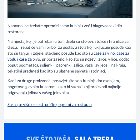
Naravno, ne trebate opremiti samo kuhinju već i blagovaonski dio
restorana.
Namještaj koji je potreban u tom dijelu su stolovi, stolice i hranilice za
djecu. Trebat će vam i pribor za postavu stola koji uključuje posuđe kao
što su tanjuri i zdjele, stakleno posuđe kao što su
čaše za vino, čaše za
vodu i čaše za pivo
, pribor za jelo, kao što su noževi, žlice, vilice, dodaci
poput podmetača, soljenki i paprenki, šalica, vaza i svijeće, i na kraju,
tekstilni predmeti kao što su platnene salvete i stolnjaci.
Kao i za druge proizvode, posavjetujte se s kuhinjskim osobljem,
pogotovo glavnim kuharom, kako bi saznali koji proizvodi najbolje
odgovaraju jelima s vašeg jelovnika.
Saznajte više o elektroničkoj opremi za restoran
SVE ŠTO VAŠA
SALA TREBA