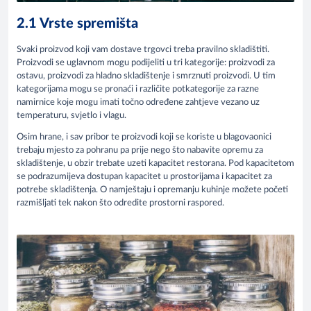
2.1 Vrste spremišta
Svaki proizvod koji vam dostave trgovci treba pravilno skladištiti.
Proizvodi se uglavnom mogu podijeliti u tri kategorije: proizvodi za
ostavu, proizvodi za hladno skladištenje i smrznuti proizvodi. U tim
kategorijama mogu se pronaći i različite potkategorije za razne
namirnice koje mogu imati točno određene zahtjeve vezano uz
temperaturu, svjetlo i vlagu.
Osim hrane, i sav pribor te proizvodi koji se koriste u blagovaonici
trebaju mjesto za pohranu pa prije nego što nabavite opremu za
skladištenje, u obzir trebate uzeti kapacitet restorana. Pod kapacitetom
se podrazumijeva dostupan kapacitet u prostorijama i kapacitet za
potrebe skladištenja. O namještaju i opremanju kuhinje možete početi
razmišljati tek nakon što odredite prostorni raspored.