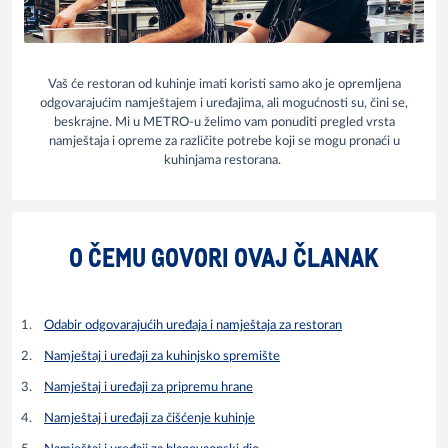
Vaš će restoran od kuhinje imati koristi samo ako je opremljena
odgovarajućim namještajem i uređajima, ali mogućnosti su, čini se,
beskrajne. Mi u METRO-u želimo vam ponuditi pregled vrsta
namještaja i opreme za različite potrebe koji se mogu pronaći u
kuhinjama restorana.
O ČEMU GOVORI OVAJ ČLANAK
Odabir odgovarajućih uređaja i namještaja za restoran
Namještaj i uređaji za kuhinjsko spremište
Namještaj i uređaji za pripremu hrane
Namještaj i uređaji za čišćenje kuhinje