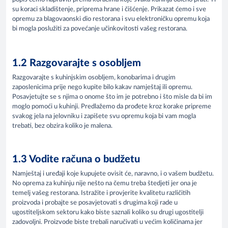
su koraci skladištenje, priprema hrane i čišćenje. Prikazat ćemo i sve
opremu za blagovaonski dio restorana i svu elektroničku opremu koja
bi mogla poslužiti za povećanje učinkovitosti vašeg restorana.
1.2 Razgovarajte s osobljem
Razgovarajte s kuhinjskim osobljem, konobarima i drugim
zaposlenicima prije nego kupite bilo kakav namještaj ili opremu.
Posavjetujte se s njima o onome što im je potrebno i što misle da bi im
moglo pomoći u kuhinji. Predlažemo da prođete kroz korake pripreme
svakog jela na jelovniku i zapišete svu opremu koja bi vam mogla
trebati, bez obzira koliko je malena.
1.3 Vodite računa o budžetu
Namještaj i uređaji koje kupujete ovisit će, naravno, i o vašem budžetu.
No oprema za kuhinju nije nešto na čemu treba štedjeti jer ona je
temelj vašeg restorana. Istražite i provjerite kvalitetu različitih
proizvoda i probajte se posavjetovati s drugima koji rade u
ugostiteljskom sektoru kako biste saznali koliko su drugi ugostitelji
zadovoljni. Proizvode biste trebali naručivati u većim količinama jer