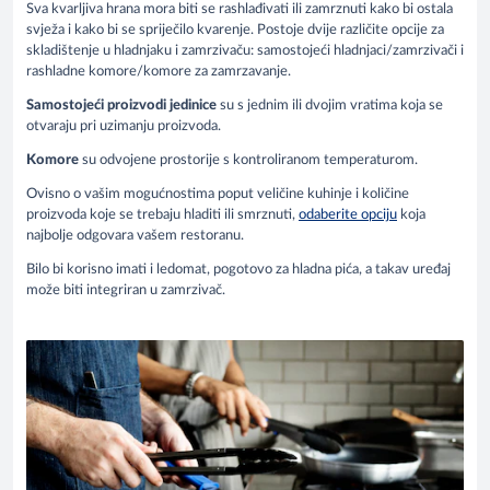
Sva kvarljiva hrana mora biti se rashlađivati ili zamrznuti kako bi ostala
svježa i kako bi se spriječilo kvarenje. Postoje dvije različite opcije za
skladištenje u hladnjaku i zamrzivaču: samostojeći hladnjaci/zamrzivači i
rashladne komore/komore za zamrzavanje.
Samostojeći proizvodi jedinice
su s jednim ili dvojim vratima koja se
otvaraju pri uzimanju proizvoda.
Komore
su odvojene prostorije s kontroliranom temperaturom.
Ovisno o vašim mogućnostima poput veličine kuhinje i količine
proizvoda koje se trebaju hladiti ili smrznuti,
odaberite opciju
koja
najbolje odgovara vašem restoranu.
Bilo bi korisno imati i ledomat, pogotovo za hladna pića, a takav uređaj
može biti integriran u zamrzivač.