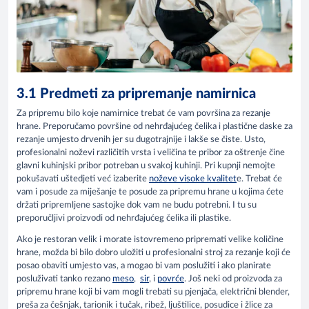
3.1 Predmeti za pripremanje namirnica
Za pripremu bilo koje namirnice trebat će vam površina za rezanje
hrane. Preporučamo površine od nehrđajućeg čelika i plastične daske za
rezanje umjesto drvenih jer su dugotrajnije i lakše se čiste. Usto,
profesionalni noževi različitih vrsta i veličina te pribor za oštrenje čine
glavni kuhinjski pribor potreban u svakoj kuhinji. Pri kupnji nemojte
pokušavati uštedjeti već izaberite
noževe visoke kvalitet
e. Trebat će
vam i posude za miješanje te posude za pripremu hrane u kojima ćete
držati pripremljene sastojke dok vam ne budu potrebni. I tu su
preporučljivi proizvodi od nehrđajućeg čelika ili plastike.
Ako je restoran velik i morate istovremeno pripremati velike količine
hrane, možda bi bilo dobro uložiti u profesionalni stroj za rezanje koji će
posao obaviti umjesto vas, a mogao bi vam poslužiti i ako planirate
posluživati tanko rezano
meso
,
sir
, i
povrće
. Još neki od proizvoda za
pripremu hrane koji bi vam mogli trebati su pjenjača, električni blender,
preša za češnjak, tarionik i tučak, ribež, ljuštilice, posudice i žlice za