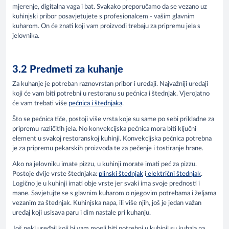
mjerenje, digitalna vaga i bat. Svakako preporučamo da se vezano uz
kuhinjski pribor posavjetujete s profesionalcem - vašim glavnim
kuharom. On će znati koji vam proizvodi trebaju za pripremu jela s
jelovnika.
3.2 Predmeti za kuhanje
Za kuhanje je potreban raznovrstan pribor i uređaji. Najvažniji uređaji
koji će vam biti potrebni u restoranu su pećnica i štednjak. Vjerojatno
će vam trebati više
pećnica i štednjaka
.
Što se pećnica tiče, postoji više vrsta koje su same po sebi prikladne za
pripremu različitih jela. No konvekcijska pećnica mora biti ključni
element u svakoj restoranskoj kuhinji. Konvekcijska pećnica potrebna
je za pripremu pekarskih proizvoda te za pečenje i tostiranje hrane.
Ako na jelovniku imate pizzu, u kuhinji morate imati peć za pizzu.
Postoje dvije vrste štednjaka:
plinski štednjak
i
električni štednjak
.
Logično je u kuhinji imati obje vrste jer svaki ima svoje prednosti i
mane. Savjetujte se s glavnim kuharom o njegovim potrebama i željama
vezanim za štednjak. Kuhinjska napa, ili više njih, još je jedan važan
uređaj koji usisava paru i dim nastale pri kuhanju.
Još neki uređaji koji bi vam mogli biti potrebni u kuhinji su kuhala na