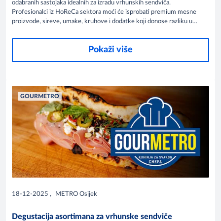
odabranih sastojaka idealnih za izradu vrhunskih sendviča.
Profesionalci iz HoReCa sektora moći će isprobati premium mesne
proizvode, sireve, umake, kruhove i dodatke koji donose razliku u
svakom zalogaju. Posjetite nas i otkrijte nove okuse koji mogu
obogatiti vašu ponudu.
Pokaži više
GOURMETRO
18-12-2025
,
METRO Osijek
Degustacija asortimana za vrhunske sendviče