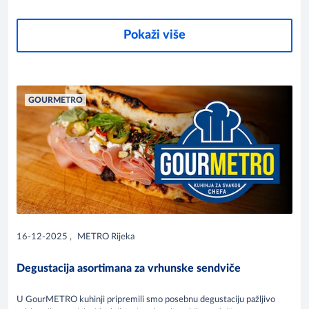
svakom zalogaju. Posjetite nas i otkrijte nove okuse koji mogu
obogatiti vašu ponudu.
Pokaži više
GOURMETRO
16-12-2025
,
METRO Rijeka
Degustacija asortimana za vrhunske sendviče
U GourMETRO kuhinji pripremili smo posebnu degustaciju pažljivo