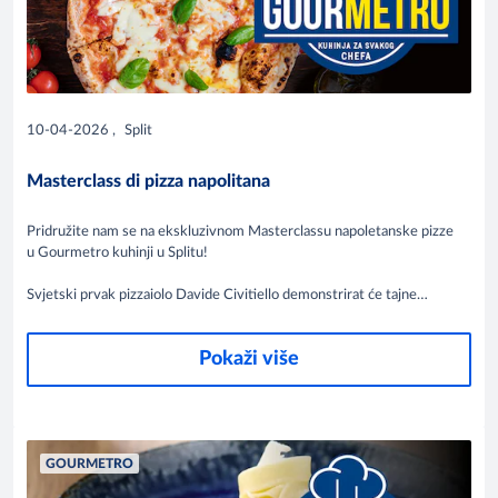
10-04-2026
,
Split
Masterclass di pizza napolitana
Pridružite nam se na ekskluzivnom Masterclassu napoletanske pizze
u Gourmetro kuhinji u Splitu!
Svjetski prvak pizzaiolo Davide Civitiello demonstrirat će tajne
autentičnog tijesta, fermentacije i savršene napolitane. Edukacija je
namijenjena profesionalcima i svim ljubiteljima vrhunske pizze koji
Pokaži više
žele naučiti od jednog od najboljih.
GOURMETRO