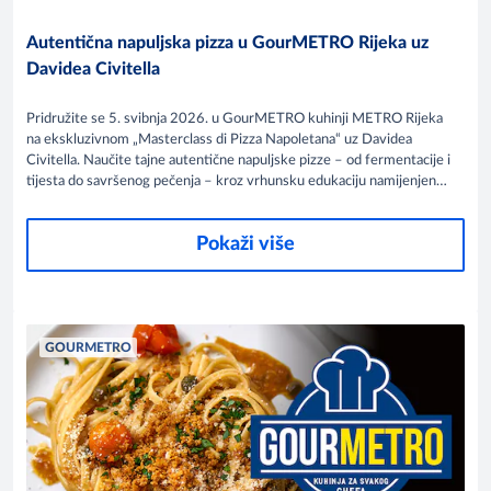
Autentična napuljska pizza u GourMETRO Rijeka uz
Davidea Civitella
Pridružite se 5. svibnja 2026. u GourMETRO kuhinji METRO Rijeka
na ekskluzivnom „Masterclass di Pizza Napoletana“ uz Davidea
Civitella. Naučite tajne autentične napuljske pizze – od fermentacije i
tijesta do savršenog pečenja – kroz vrhunsku edukaciju namijenjenu
profesionalcima i ljubiteljima prave talijanske tradicije.
Pokaži više
GOURMETRO