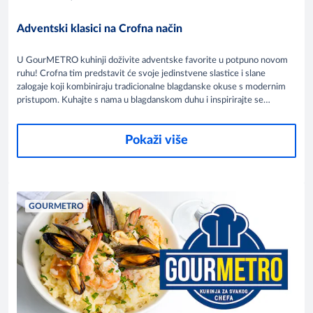
Adventski klasici na Crofna način
U GourMETRO kuhinji doživite adventske favorite u potpuno novom
ruhu! Crofna tim predstavit će svoje jedinstvene slastice i slane
zalogaje koji kombiniraju tradicionalne blagdanske okuse s modernim
pristupom. Kuhajte s nama u blagdanskom duhu i inspirirajte se
novim idejama za svoju ponudu ovo adventsko vrijeme.
Pokaži više
GOURMETRO