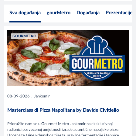
Sva događanja
gourMetro
Događanja
Prezentacije 
GOURMETRO
08-09-2026
,
Jankomir
Masterclass di Pizza Napolitana by Davide Civitiello
Pridružite nam se u Gourmet Metro Jankomir na ekskluzivnoj
radionici posvećenoj umjetnosti izrade autentične napuljske pizze.
Upoznajte tajne vrhunskog tijesta, pravilne fermentacije i tehnike