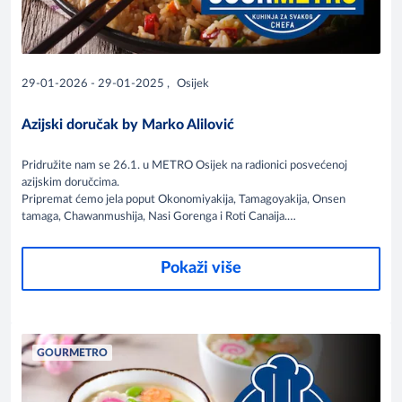
29-01-2026 - 29-01-2025
,
Osijek
Azijski doručak by Marko Alilović
Pridružite nam se 26.1. u METRO Osijek na radionici posvećenoj
azijskim doručcima.
Pripremat ćemo jela poput Okonomiyakija, Tamagoyakija, Onsen
tamaga, Chawanmushija, Nasi Gorenga i Roti Canaija.
Inspiracija, tehnika i vrhunski okusi – sve na jednom mjestu.
Pokaži više
GOURMETRO