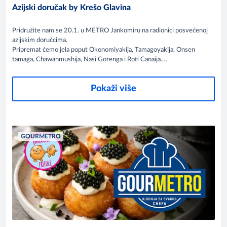
Azijski doručak by Krešo Glavina
Pridružite nam se 20.1. u METRO Jankomiru na radionici posvećenoj
azijskim doručcima.
Pripremat ćemo jela poput Okonomiyakija, Tamagoyakija, Onsen
tamaga, Chawanmushija, Nasi Gorenga i Roti Canaija.
Inspiracija, tehnika i vrhunski okusi – sve na jednom mjestu.
Pokaži više
GOURMETRO