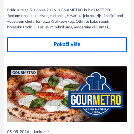
Pridružite se 5. svibnja 2026. u GourMETRO kuhinji METRO
Jankomir na ekskluzivnoj radionici „Hrvatska jela na azijski način“ pod
vodstvom chefa Tomasza Królikowskog. Otkrijte kako spojiti
hrvatsku tradiciju s azijskim tehnikama, modernim okusima i
profesionalnim pristupom „od ideje do tanjura“. Inspiracija, edukacija i
vrhunska gastronomija na jednom mjestu.
Pokaži više
GOURMETRO
05-05-2026
,
Jankomir