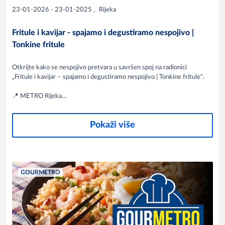
23-01-2026 - 23-01-2025
,
Rijeka
Fritule i kavijar - spajamo i degustiramo nespojivo |
Tonkine fritule
Otkrijte kako se nespojivo pretvara u savršen spoj na radionici
„Fritule i kavijar – spajamo i degustiramo nespojivo | Tonkine fritule“.
📍 METRO Rijeka
📅 23. siječnja
Pokaži više
Inspiracija, kreativnost i degustacija neobičnih okusa – vidimo se.
GOURMETRO