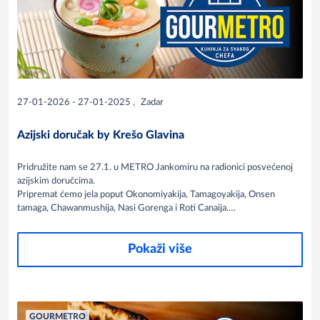
27-01-2026 - 27-01-2025
,
Zadar
Azijski doručak by Krešo Glavina
Pridružite nam se 27.1. u METRO Jankomiru na radionici posvećenoj
azijskim doručcima.
Pripremat ćemo jela poput Okonomiyakija, Tamagoyakija, Onsen
tamaga, Chawanmushija, Nasi Gorenga i Roti Canaija.
Inspiracija, tehnika i vrhunski okusi – sve na jednom mjestu.
Pokaži više
GOURMETRO