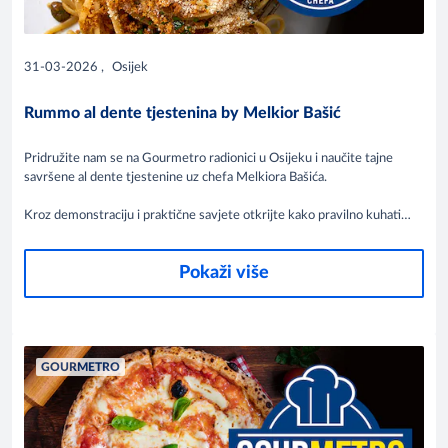
31-03-2026
,
Osijek
Rummo al dente tjestenina by Melkior Bašić
Pridružite nam se na Gourmetro radionici u Osijeku i naučite tajne
savršene al dente tjestenine uz chefa Melkiora Bašića.
Kroz demonstraciju i praktične savjete otkrijte kako pravilno kuhati
tjesteninu, kombinirati umake i podići jednostavna jela na višu
gastronomsku razinu. Edukacija je namijenjena profesionalcima i svim
Pokaži više
ljubiteljima vrhunske kuhinje.
GOURMETRO