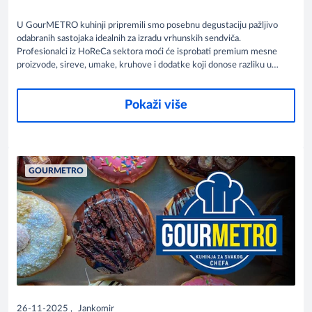
U GourMETRO kuhinji pripremili smo posebnu degustaciju pažljivo
odabranih sastojaka idealnih za izradu vrhunskih sendviča.
Profesionalci iz HoReCa sektora moći će isprobati premium mesne
proizvode, sireve, umake, kruhove i dodatke koji donose razliku u
svakom zalogaju. Posjetite nas i otkrijte nove okuse koji mogu
obogatiti vašu ponudu.
Pokaži više
GOURMETRO
26-11-2025
,
Jankomir