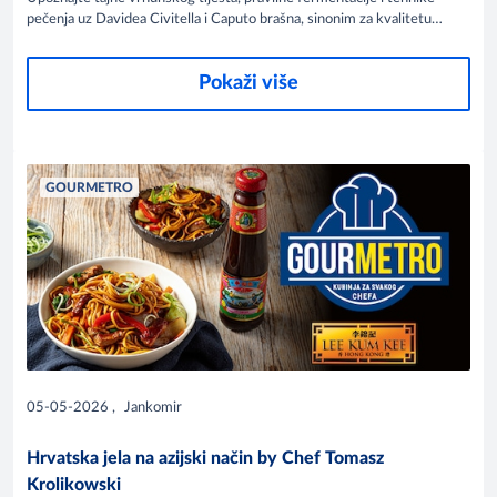
pečenja uz Davidea Civitella i Caputo brašna, sinonim za kvalitetu
među pizza majstorima diljem svijeta.
Pokaži više
GOURMETRO
05-05-2026
,
Jankomir
Hrvatska jela na azijski način by Chef Tomasz
Krolikowski