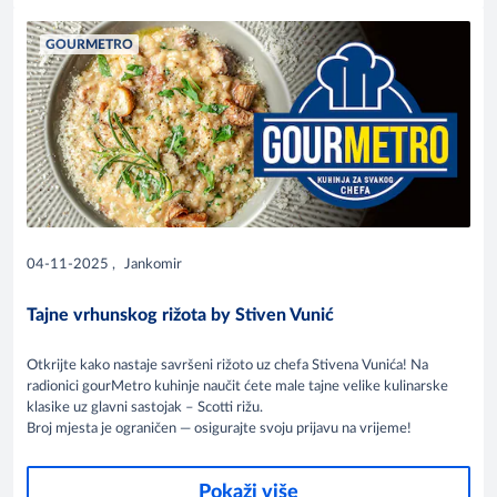
GOURMETRO
04-11-2025
,
Jankomir
Tajne vrhunskog rižota by Stiven Vunić
Otkrijte kako nastaje savršeni rižoto uz chefa Stivena Vunića! Na
radionici gourMetro kuhinje naučit ćete male tajne velike kulinarske
klasike uz glavni sastojak – Scotti rižu.
Broj mjesta je ograničen — osigurajte svoju prijavu na vrijeme!
Pokaži više