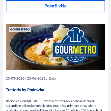
Pokaži više
GOURMETRO
25-03-2026 - 25-06-2026
,
Zadar
Trattoria by Podravka
Radionica GourMETRO – Trattoria by Podravka donosi inspiraciju
autentične talijanske kuhinje kroz praktične primjere prilagođene
profesionalnom ugostiteljstvu. Održava se 25. ožujka 2026. u kuhinji