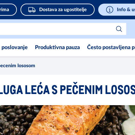
rima
Dostava za ugostitelje
Info & u
e poslovanje
Produktivna pauza
Često postavljena p
 pecenim lososom
LUGA LEĆA S PEČENIM LOSO