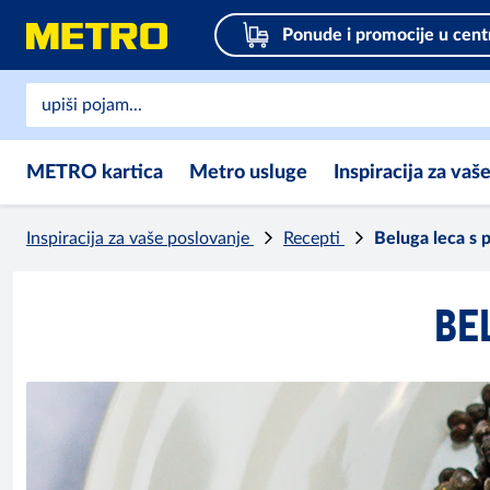
Ponude i promocije u cent
METRO kartica
Metro usluge
Inspiracija za vaš
Inspiracija za vaše poslovanje
Recepti
Beluga leca s
BE