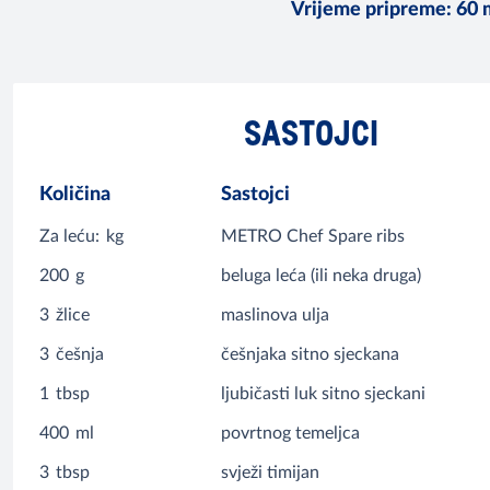
Vrijeme pripreme
:
60 
SASTOJCI
Količina
Sastojci
Za leću:
kg
METRO Chef Spare ribs
200
g
beluga leća (ili neka druga)
3
žlice
maslinova ulja
3
češnja
češnjaka sitno sjeckana
1
tbsp
ljubičasti luk sitno sjeckani
400
ml
povrtnog temeljca
3
tbsp
svježi timijan