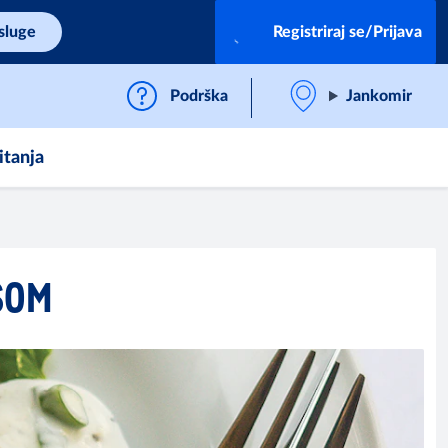
sluge
Registriraj se/Prijava
Podrška
Jankomir
itanja
SOM