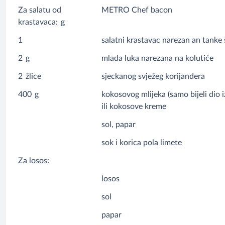
Za salatu od
METRO Chef bacon
krastavaca:
g
1
salatni krastavac narezan an tanke 
2
g
mlada luka narezana na kolutiće
2
žlice
sjeckanog svježeg korijandera
400
g
kokosovog mlijeka (samo bijeli dio 
ili kokosove kreme
sol, papar
sok i korica pola limete
Za losos:
losos
sol
papar