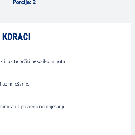
Porcije
:
2
KORACI
k i luk te pržiti nekoliko minuta
i uz miješanje.
k minuta uz povremeno miješanje.