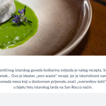
entičnog istarskog goveda boškarina zvijezda je našeg recepta. S
ak… Ovo je idealan „zero waste“ recept, jer je iskoristivost nam
komada mesa koji u doslovnom prijevodu znači „svećenikov šešir“
u bijelu fetu istarskog larda na San Rocco način.