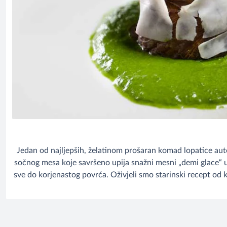
Jedan od najljepših, želatinom prošaran komad lopatice aut
sočnog mesa koje savršeno upija snažni mesni „demi glace“ um
sve do korjenastog povrća. Oživjeli smo starinski recept od 