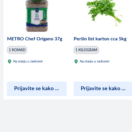
METRO Chef Origano 37g
Peršin list karton cca 5kg
1 KOMAD
1 KILOGRAM
Na stanju u Jankomir
Na stanju u Jankomir
Prijavite se kako bi vidjeli cijene
Prijavite se kako bi vidjeli cijene