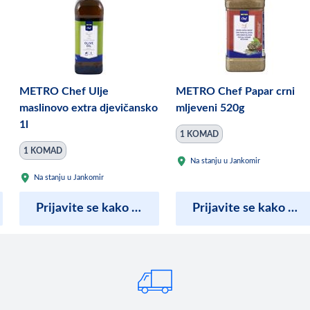
METRO Chef Ulje
METRO Chef Papar crni
maslinovo extra djevičansko
mljeveni 520g
1l
1 KOMAD
1 KOMAD
Na stanju u Jankomir
Na stanju u Jankomir
Prijavite se kako bi vidjeli cijene
Prijavite se kako bi vidjeli cijene