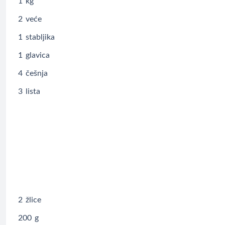
1
kg
2
veće
1
stabljika
1
glavica
4
češnja
3
lista
2
žlice
200
g