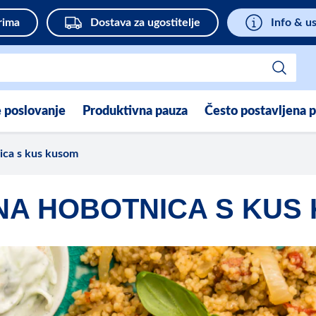
rima
Dostava za ugostitelje
Info & u
e poslovanje
Produktivna pauza
Često postavljena p
ica s kus kusom
NA HOBOTNICA S KUS