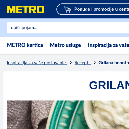
Ponude i promocije u cent
METRO kartica
Metro usluge
Inspiracija za vaš
Inspiracija za vaše poslovanje
Recepti
Grilana hobotn
GRILA