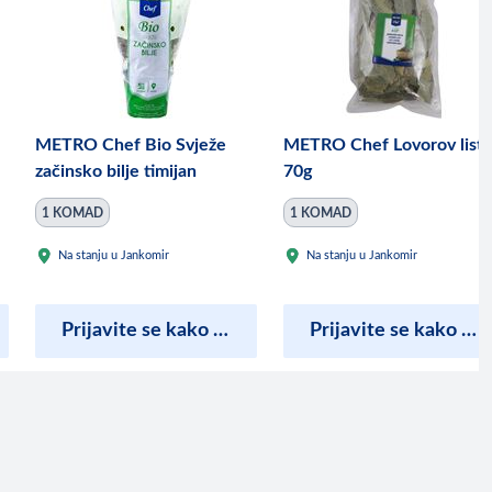
METRO Chef Bio Svježe
METRO Chef Lovorov list
začinsko bilje timijan
70g
1 KOMAD
1 KOMAD
Na stanju u Jankomir
Na stanju u Jankomir
Prijavite se kako bi vidjeli cijene
Prijavite se kako bi vidjeli cijene