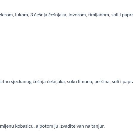
lerom, lukom, 3 češnja češnjaka, lovorom, timijanom, soli i papr
itno sjeckanog češnja češnjaka, soku limuna, peršina, soli i papr
mljenu kobasicu, a potom ju izvadite van na tanjur.