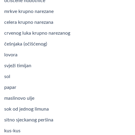
očišćene hobotnice
mrkve krupno narezane
celera krupno narezana
crvenog luka krupno narezanog
češnjaka (očišćenog)
lovora
svježi timijan
sol
papar
maslinovo ulje
sok od jednog limuna
sitno sjeckanog peršina
kus-kus