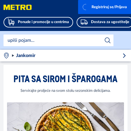
Registriraj se/Prijava
Ponude i promocije u centrima
Dostava za ugostitelje
Jankomir
PITA SA SIROM I ŠPAROGAMA
Servirajte proljeće na svom stolu sezonskim delicijama.