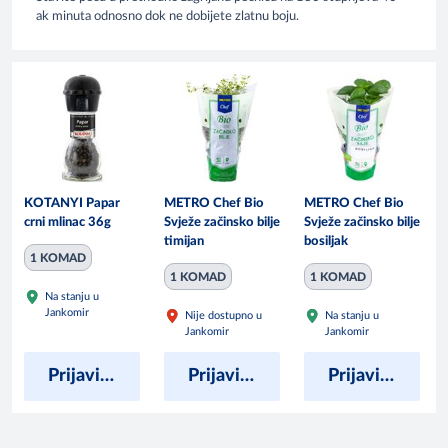
ak minuta odnosno dok ne dobijete zlatnu boju.
KOTANYI Papar
METRO Chef Bio
METRO Chef Bio
crni mlinac 36g
Svježe začinsko bilje
Svježe začinsko bilje
timijan
bosiljak
1 KOMAD
1 KOMAD
1 KOMAD
Na stanju u
Jankomir
Nije dostupno u
Na stanju u
Jankomir
Jankomir
Prijavite se kako bi vidjeli cijene
Prijavite se kako bi vidjeli cijene
Prijavite se kako bi vidjeli cijene