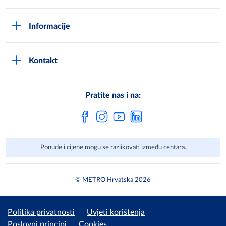
Opći uvjeti poslovanja
Kako postati METRO - kupac
Poslovni principi
Informacije
Načini plaćanja
Zaštita podataka
Novosti
Montaža uređaja i uvjeti jamstva
DPN zaštita podatak
Kontakt
Karijera u METROu
Pronađi centar
Metro AG
Vaše mišljenje
Cjenici
Pratite nas i na:
Često postavljena pitanja
Ponude i cijene mogu se razlikovati između centara.
© METRO Hrvatska 2026
Politika privatnosti
Uvjeti korištenja
Poslovni principi
Cookies