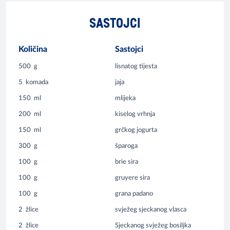
SASTOJCI
Količina
Sastojci
500
g
lisnatog tijesta
5
komada
jaja
150
ml
mlijeka
200
ml
kiselog vrhnja
150
ml
grčkog jogurta
300
g
šparoga
100
g
brie sira
100
g
gruyere sira
100
g
grana padano
2
žlice
svježeg sjeckanog vlasca
2
žlice
Sjeckanog svježeg bosiljka