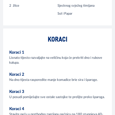
2
žlice
Sjecknog svježeg timijana
Sol i Papar
KORACI
Koraci 1
Lisnato tijesto razvaljajte na veličinu koja će prekriti dno i rubove
kalupa.
Koraci 2
Na dno tijesta rasporedite manje komadice brie sira i šparoge.
Koraci 3
U posudi pomiješajte sve ostale sastojke te prelijte preko šparoga.
Koraci 4
Stavite peću u prethodno zagrijanu pećnicu na 180 stupnjeva 40-