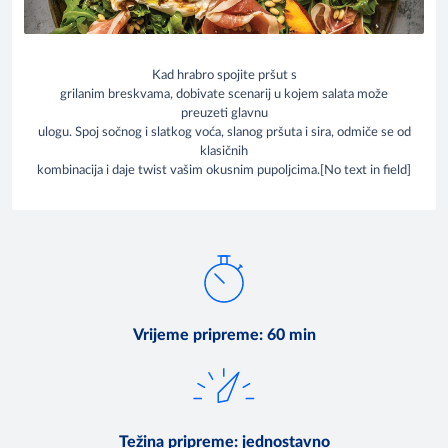
Kad hrabro spojite pršut s
grilanim breskvama, dobivate scenarij u kojem salata može
preuzeti glavnu
ulogu. Spoj sočnog i slatkog voća, slanog pršuta i sira, odmiče se od
klasičnih
kombinacija i daje twist vašim okusnim pupoljcima.[No text in field]
Vrijeme pripreme
:
60 min
Težina pripreme
:
jednostavno