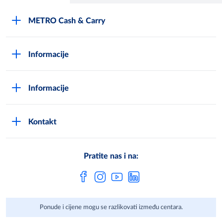
METRO Cash & Carry
O Metrou
Informacije
Opći uvjeti poslovanja
Kako postati METRO - kupac
Poslovni principi
Informacije
Načini plaćanja
Zaštita podataka
Novosti
Montaža uređaja i uvjeti jamstva
DPN zaštita podatak
Kontakt
Karijera u METROu
Pronađi centar
Metro AG
Vaše mišljenje
Cjenici
Pratite nas i na:
Često postavljena pitanja
Ponude i cijene mogu se razlikovati između centara.