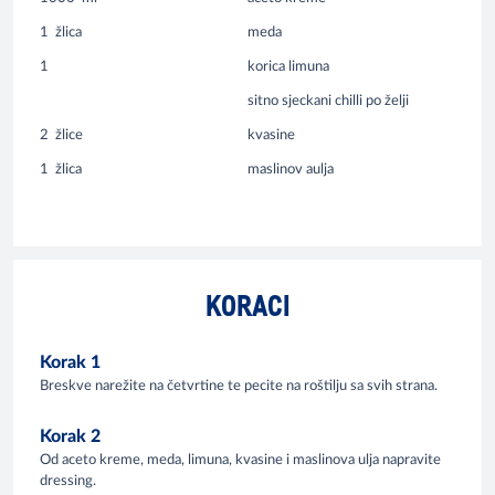
1
žlica
meda
1
korica limuna
sitno sjeckani chilli po želji
2
žlice
kvasine
1
žlica
maslinov aulja
KORACI
Korak 1
Breskve narežite na četvrtine te pecite na roštilju sa svih strana.
Korak 2
Od aceto kreme, meda, limuna, kvasine i maslinova ulja napravite
dressing.