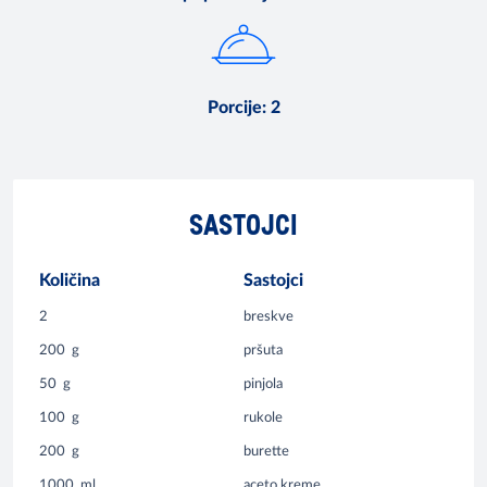
Porcije
:
2
SASTOJCI
Količina
Sastojci
2
breskve
200
g
pršuta
50
g
pinjola
100
g
rukole
200
g
burette
1000
ml
aceto kreme