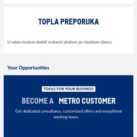
TOPLA PREPORUKA
U salatu možete dodati orašaste plodove po vlastitom izboru.
Your Opportunities
TOOLS FOR YOUR BUSINESS
BECOME A
METRO CUSTOMER
Get dedicated consultancy, customized offers and exceptional
working hours.