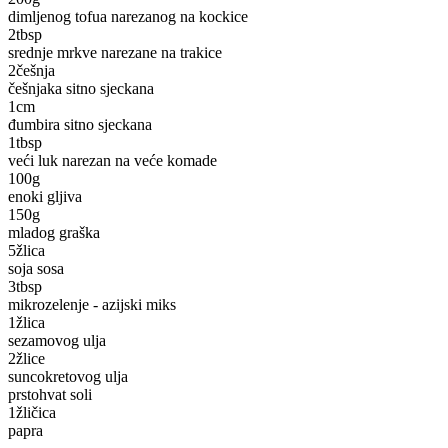
dimljenog tofua narezanog na kockice
2
tbsp
srednje mrkve narezane na trakice
2
češnja
češnjaka sitno sjeckana
1
cm
đumbira sitno sjeckana
1
tbsp
veći luk narezan na veće komade
100
g
enoki gljiva
150
g
mladog graška
5
žlica
soja sosa
3
tbsp
mikrozelenje - azijski miks
1
žlica
sezamovog ulja
2
žlice
suncokretovog ulja
prstohvat soli
1
žličica
papra