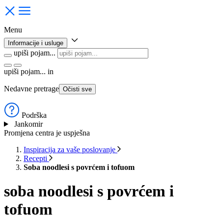
Menu
Informacije i usluge
upiši pojam...
upiši pojam...
in
Nedavne pretrage
Očisti sve
Podrška
Jankomir
Promjena centra je uspješna
Inspiracija za vaše poslovanje
Recepti
Soba noodlesi s povrćem i tofuom
soba noodlesi s povrćem i
tofuom