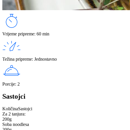
Vrijeme pripreme
:
60 min
Težina pripreme
:
Jednostavno
Porcije
:
2
Sastojci
Količina
Sastojci
Za 2 tanjura:
200
g
Soba noodlesa
200
g