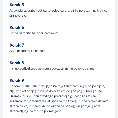
Korak 5
Avokadu izvadite košticu te polovicu prerežite po dužini na trakice
širine 0,5 cm.
Korak 6
Losos narežite također na trakice.
Korak 7
Alge prepolovite na pola.
Korak 8
na rub podloška od bambusa položite sjajnu polovicu alge.
Korak 9
Za Maki sushi - rižu stavljajte na reljefnu stranu alge, ne po cijeloj
algi, već od odnjeg ruba pa do cca 1cm od gornjeg ruba alge. Za
Uramaki sushi - rižu stavljajte po cijeloj algi, pospite rižu sa
sezamovim sjemenkama, ali sada okrenite algu s rižom tako da vam
strana na koj je riža bude položena na podlogu, a gornja, glatka
strana alg eje okrenuta prema gore.