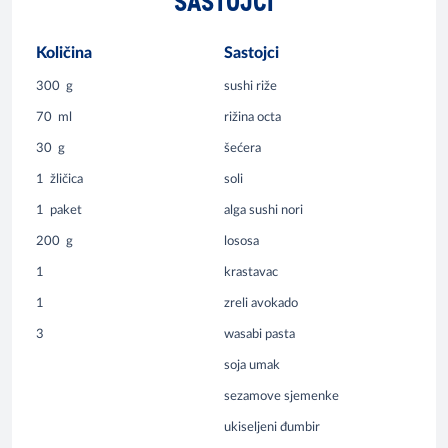
SASTOJCI
Količina
Sastojci
300
g
sushi riže
70
ml
rižina octa
30
g
šećera
1
žličica
soli
1
paket
alga sushi nori
200
g
lososa
1
krastavac
1
zreli avokado
3
wasabi pasta
soja umak
sezamove sjemenke
ukiseljeni đumbir