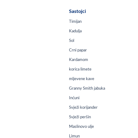
Sastojci
Timijan
Kadulja
Sol
Crni papar
Kardamom
korica limete
mljevene kave
Granny Smith jabuka
Inćuni
Svježi korijander
Svježi peršin
Maslinovo ulje
Limun