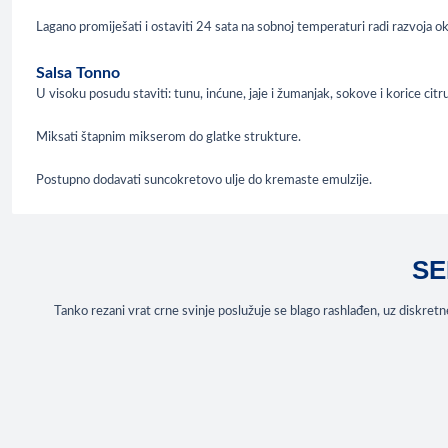
Lagano promiješati i ostaviti 24 sata na sobnoj temperaturi radi razvoja o
Salsa Tonno
U visoku posudu staviti: tunu, inćune, jaje i žumanjak, sokove i korice citru
Miksati štapnim mikserom do glatke strukture.
Postupno dodavati suncokretovo ulje do kremaste emulzije.
SE
Tanko rezani vrat crne svinje poslužuje se blago rashlađen, uz diskretne