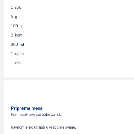
1
sok
5
g
100
g
2
kom
800
ml
1
cijelo
1
cijeli
Priprema mesa
Pomiješati sve sastojke za rub.
Ravnomjerno utrljati u vrat crne svinje.