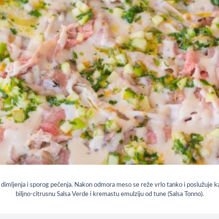
dimljenja i sporog pečenja. Nakon odmora meso se reže vrlo tanko i poslužuje kao 
biljno-citrusnu Salsa Verde i kremastu emulziju od tune (Salsa Tonno).