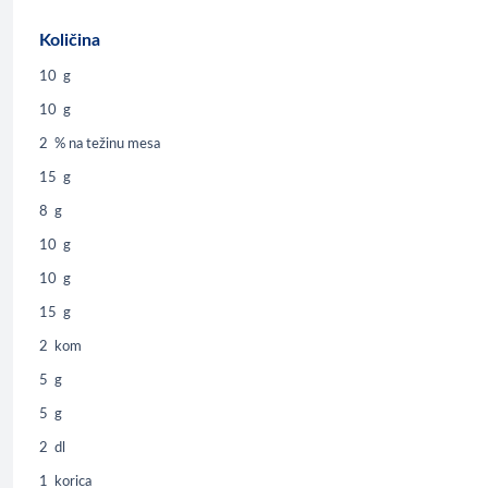
Količina
10
g
10
g
2
% na težinu mesa
15
g
8
g
10
g
10
g
15
g
2
kom
5
g
5
g
2
dl
1
korica