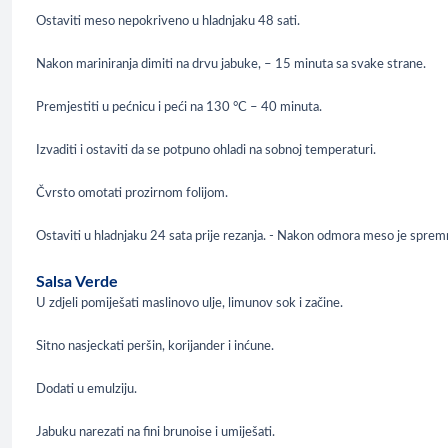
Ostaviti meso nepokriveno u hladnjaku 48 sati.
Nakon mariniranja dimiti na drvu jabuke, – 15 minuta sa svake strane.
Premjestiti u pećnicu i peći na 130 °C – 40 minuta.
Izvaditi i ostaviti da se potpuno ohladi na sobnoj temperaturi.
Čvrsto omotati prozirnom folijom.
Ostaviti u hladnjaku 24 sata prije rezanja. - Nakon odmora meso je sprem
Salsa Verde
U zdjeli pomiješati maslinovo ulje, limunov sok i začine.
Sitno nasjeckati peršin, korijander i inćune.
Dodati u emulziju.
Jabuku narezati na fini brunoise i umiješati.