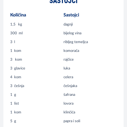
SASTOJCI
Količina
Sastojci
1,5
kg
dagnji
300
ml
bijelog vina
3
l
ribljeg temeljca
1
kom
komorača
3
kom
rajčice
3
glavice
luka
4
kom
celera
3
češnja
češnjaka
1
g
šafrana
1
list
lovora
1
kom
klinčića
5
g
papra i soli