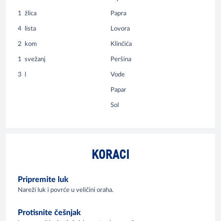
1
žlica
Papra
4
lista
Lovora
2
kom
Klinčića
1
svežanj
Peršina
3
l
Vode
Papar
Sol
KORACI
Pripremite luk
Nareži luk i povrće u veličini oraha.
Protisnite češnjak