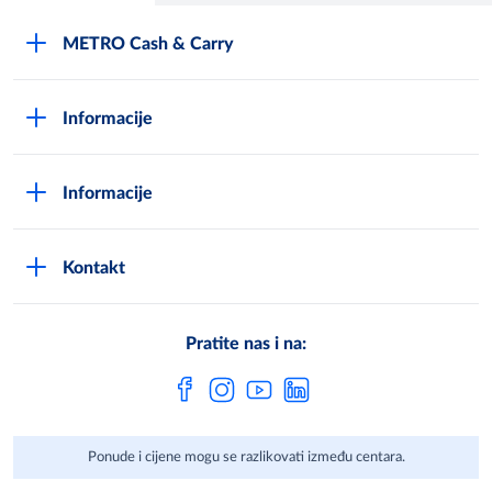
METRO Cash & Carry
O Metrou
Informacije
Opći uvjeti poslovanja
Kako postati METRO - kupac
Poslovni principi
Informacije
Načini plaćanja
Zaštita podataka
Novosti
Montaža uređaja i uvjeti jamstva
DPN zaštita podatak
Kontakt
Karijera u METROu
Pronađi centar
Metro AG
Vaše mišljenje
Cjenici
Pratite nas i na:
Često postavljena pitanja
Ponude i cijene mogu se razlikovati između centara.