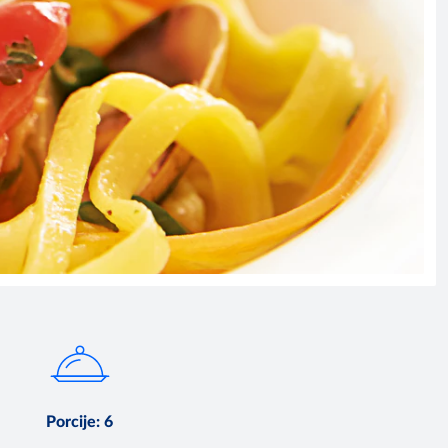
Porcije
:
6