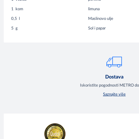
1
kom
limuna
0,5
l
Maslinovo ulje
5
g
Sol i papar
Dostava
Iskoristite pogodnosti METRO d
Saznajte više