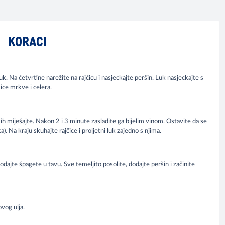
KORACI
luk. Na četvrtine narežite na rajčicu i nasjeckajte peršin. Luk nasjeckajte s
ice mrkve i celera.
h miješajte. Nakon 2 i 3 minute zasladite ga bijelim vinom. Ostavite da se
). Na kraju skuhajte rajčice i proljetni luk zajedno s njima.
dodajte špagete u tavu. Sve temeljito posolite, dodajte peršin i začinite
vog ulja.