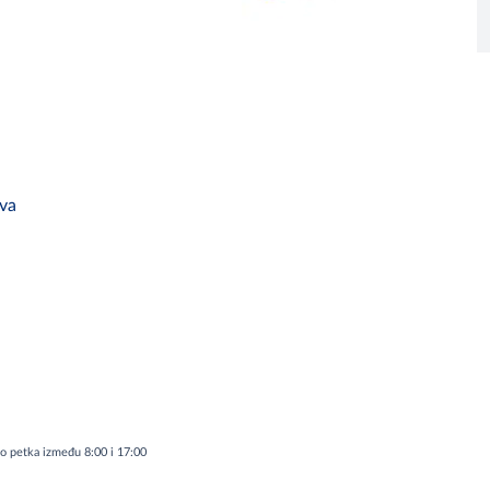
tva
do petka između 8:00 i 17:00