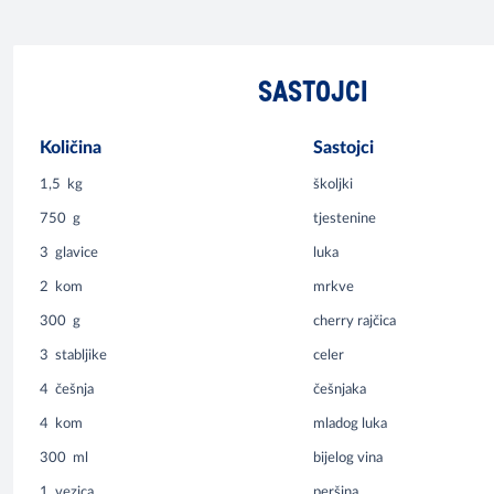
SASTOJCI
Količina
Sastojci
1,5
kg
školjki
750
g
tjestenine
3
glavice
luka
2
kom
mrkve
300
g
cherry rajčica
3
stabljike
celer
4
češnja
češnjaka
4
kom
mladog luka
300
ml
bijelog vina
1
vezica
peršina