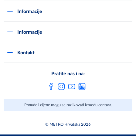
O Metrou
Informacije
Opći uvjeti poslovanja
Kako postati METRO - kupac
Poslovni principi
Informacije
Načini plaćanja
Zaštita podataka
Novosti
Montaža uređaja i uvjeti jamstva
DPN zaštita podatak
Kontakt
Karijera u METROu
Pronađi centar
Metro AG
Vaše mišljenje
Cjenici
Pratite nas i na:
Često postavljena pitanja
Ponude i cijene mogu se razlikovati između centara.
© METRO Hrvatska 2026