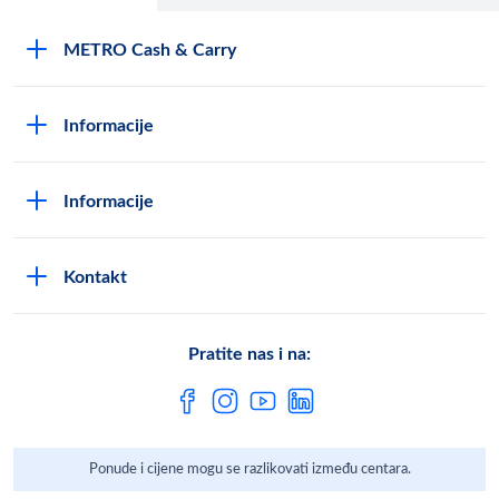
METRO Cash & Carry
O Metrou
Informacije
Opći uvjeti poslovanja
Kako postati METRO - kupac
Poslovni principi
Informacije
Načini plaćanja
Zaštita podataka
Novosti
Montaža uređaja i uvjeti jamstva
DPN zaštita podatak
Kontakt
Karijera u METROu
Pronađi centar
Metro AG
Vaše mišljenje
Cjenici
Pratite nas i na:
Često postavljena pitanja
Ponude i cijene mogu se razlikovati između centara.