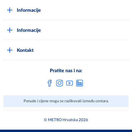
O Metrou
Informacije
Opći uvjeti poslovanja
Kako postati METRO - kupac
Poslovni principi
Informacije
Načini plaćanja
Zaštita podataka
Novosti
Montaža uređaja i uvjeti jamstva
DPN zaštita podatak
Kontakt
Karijera u METROu
Pronađi centar
Metro AG
Vaše mišljenje
Cjenici
Pratite nas i na:
Često postavljena pitanja
Ponude i cijene mogu se razlikovati između centara.
© METRO Hrvatska 2026