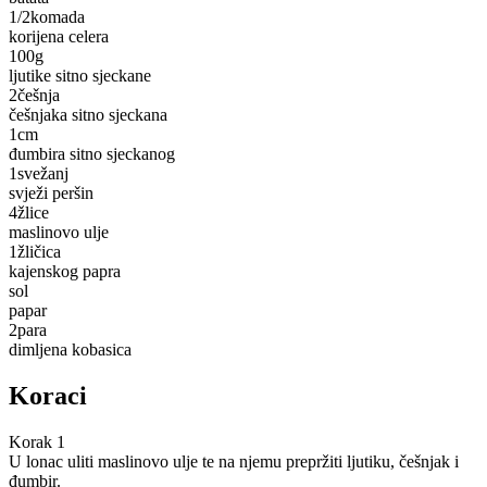
1/2
komada
korijena celera
100
g
ljutike sitno sjeckane
2
češnja
češnjaka sitno sjeckana
1
cm
đumbira sitno sjeckanog
1
svežanj
svježi peršin
4
žlice
maslinovo ulje
1
žličica
kajenskog papra
sol
papar
2
para
dimljena kobasica
Koraci
Korak 1
U lonac uliti maslinovo ulje te na njemu prepržiti ljutiku, češnjak i
đumbir.