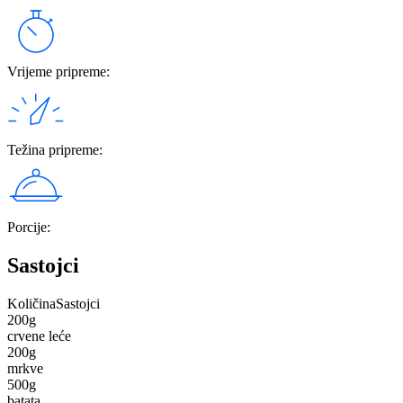
Vrijeme pripreme
:
Težina pripreme
:
Porcije
:
Sastojci
Količina
Sastojci
200
g
crvene leće
200
g
mrkve
500
g
batata