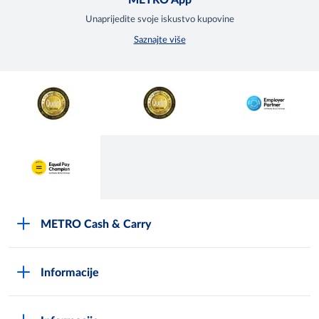
METRO App
Unaprijedite svoje iskustvo kupovine
Saznajte više
METRO Cash & Carry
O Metrou
Informacije
Opći uvjeti poslovanja
Kako postati METRO - kupac
Poslovni principi