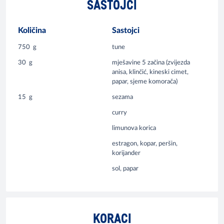
SASTOJCI
Količina
Sastojci
750
g
tune
30
g
mješavine 5 začina (zvijezda
anisa, klinčić, kineski cimet,
papar, sjeme komorača)
15
g
sezama
curry
limunova korica
estragon, kopar, peršin,
korijander
sol, papar
KORACI