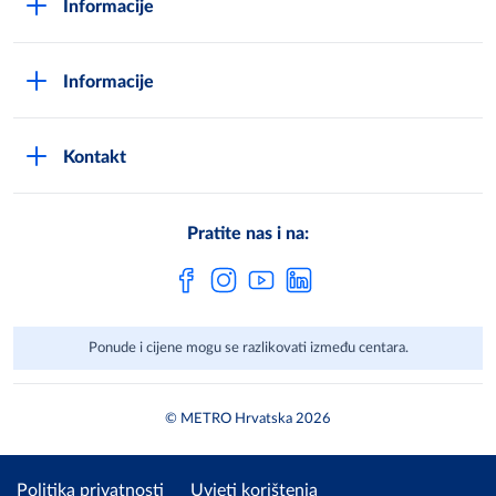
Informacije
Opći uvjeti poslovanja
Kako postati METRO - kupac
Poslovni principi
Informacije
Načini plaćanja
Zaštita podataka
Novosti
Montaža uređaja i uvjeti jamstva
DPN zaštita podatak
Kontakt
Karijera u METROu
Pronađi centar
Metro AG
Vaše mišljenje
Cjenici
Pratite nas i na:
Često postavljena pitanja
Ponude i cijene mogu se razlikovati između centara.
© METRO Hrvatska 2026
Politika privatnosti
Uvjeti korištenja