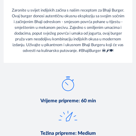
Zaronite u svijet indijskih začina s našim receptom za Bhaji Burger.
Ovaj burger donosi autentičnu okusnu eksploziju sa svojim sočnim
i začinjenim Bhaji odreskom - smjesom povrća pohane u tijestu -
smještenim u mekanom pecivu. Zajedno s omiljenim umacima i
dodacima, poput svježeg povrća i umaka od jogurta, ovaj burger
pruža vam neodoljivu kombinaciju indijskih okusa u modernom
izdanju. Uživajte u pikantnom i ukusnom Bhaji Burgeru koji će vas
odvesti na kulinarsko putovanje. #BhajiBurger 🍔🌶️🍽️
Vrijeme pripreme
:
60 min
Težina pripreme
:
Medium