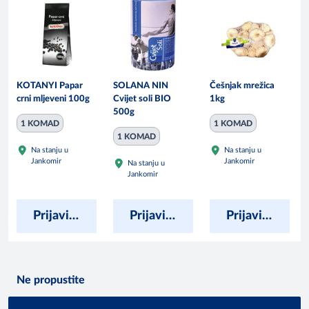
KOTANYI Papar
SOLANA NIN
Češnjak mrežica
crni mljeveni 100g
Cvijet soli BIO
1kg
500g
1 KOMAD
1 KOMAD
1 KOMAD
Na stanju u
Na stanju u
Jankomir
Jankomir
Na stanju u
Jankomir
Prijavite se kako bi vidjeli cijene
Prijavite se kako bi vidjeli cijene
Prijavite se kako bi vidjeli cijene
Ne propustite