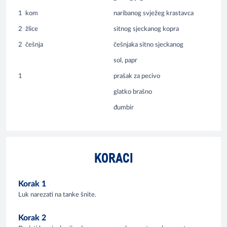
1
kom
naribanog svježeg krastavca
2
žlice
sitnog sjeckanog kopra
2
češnja
češnjaka sitno sjeckanog
sol, papr
1
prašak za pecivo
glatko brašno
đumbir
KORACI
Korak 1
Luk narezati na tanke šnite.
Korak 2