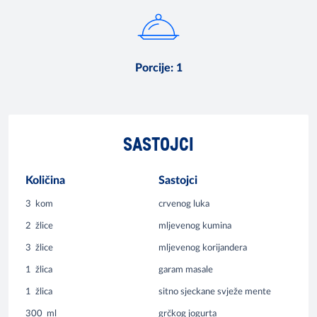
Porcije
:
1
SASTOJCI
Količina
Sastojci
3
kom
crvenog luka
2
žlice
mljevenog kumina
3
žlice
mljevenog korijandera
1
žlica
garam masale
1
žlica
sitno sjeckane svježe mente
300
ml
grčkog jogurta