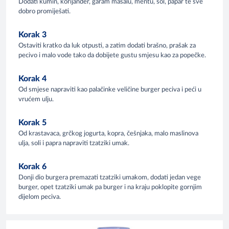
Dodati kumin, korijander, garam masalu, mentu, sol, papar te sve
dobro promiješati.
Korak 3
Ostaviti kratko da luk otpusti, a zatim dodati brašno, prašak za
pecivo i malo vode tako da dobijete gustu smjesu kao za popečke.
Korak 4
Od smjese napraviti kao palačinke veličine burger peciva i peći u
vrućem ulju.
Korak 5
Od krastavaca, grčkog jogurta, kopra, češnjaka, malo maslinova
ulja, soli i papra napraviti tzatziki umak.
Korak 6
Donji dio burgera premazati tzatziki umakom, dodati jedan vege
burger, opet tzatziki umak pa burger i na kraju poklopite gornjim
dijelom peciva.