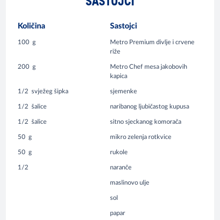
SASTOJCI
Količina
Sastojci
100
g
Metro Premium divlje i crvene
riže
200
g
Metro Chef mesa jakobovih
kapica
1/2
svježeg šipka
sjemenke
1/2
šalice
naribanog ljubičastog kupusa
1/2
šalice
sitno sjeckanog komorača
50
g
mikro zelenja rotkvice
50
g
rukole
1/2
naranče
maslinovo ulje
sol
papar