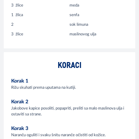
3
žlice
meda
1
žlica
senfa
2
sok limuna
3
žlice
maslinovog ulja
KORACI
Korak 1
Rižu skuhati prema uputama na kutiji.
Korak 2
Jakobove kapice posoliti, popapriti, preliti sa malo maslinova ulja i
ostaviti sa strane.
Korak 3
Naranču oguliti i svaku šnitu naranče očistiti od kožice.