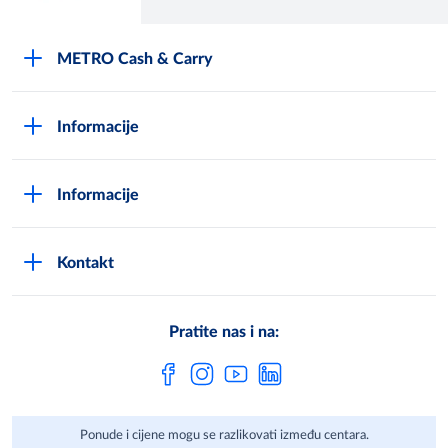
METRO Cash & Carry
O Metrou
Informacije
Opći uvjeti poslovanja
Kako postati METRO - kupac
Poslovni principi
Informacije
Načini plaćanja
Zaštita podataka
Novosti
Montaža uređaja i uvjeti jamstva
DPN zaštita podatak
Kontakt
Karijera u METROu
Pronađi centar
Metro AG
Vaše mišljenje
Cjenici
Pratite nas i na:
Često postavljena pitanja
Ponude i cijene mogu se razlikovati između centara.