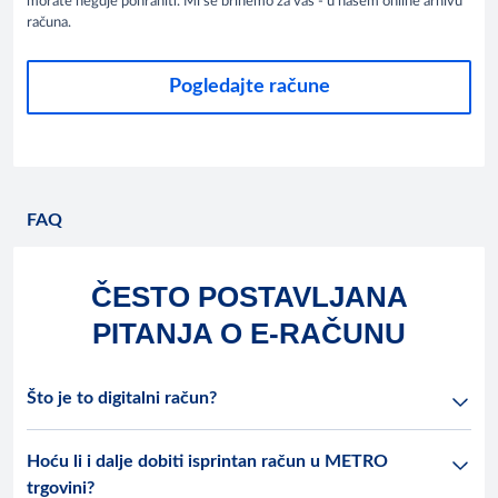
morate negdje pohraniti. Mi se brinemo za vas - u našem online arhivu
računa.
Pogledajte račune
FAQ
ČESTO POSTAVLJANA
PITANJA O E-RAČUNU
Što je to digitalni račun?
Hoću li i dalje dobiti isprintan račun u METRO
trgovini?