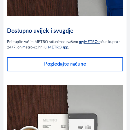
Dostupno uvijek i svugdje
Pristupite vašim METRO računima u vašem
myMETRO r
ačun kupca -
24/7, on
m
etro-cc.hr i u
METRO app
.
Pogledajte račune