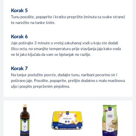
Korak 5
Tunu posolite, popaprite i kratko prepržite (minuta sa svake strane)
te narežite na tanke šnite.
Korak 6
Jaje poširajte 3 minute u vreloj zakuhanoj vodi u koju ste dodali
žlicu octa, no smanjite temperaturu prije stavljanja jaja kako voda
ne bi jako ključala da vam se bjelanjak ne razlije.
Korak 7
Na tanjur posložite povrće, dodajte tunu, naribani pecorino sir i
poširano jaje. Posolite, popaprite, prelijte dodatno s malo maslinova
ulja i pospite preprženim pinjolima.