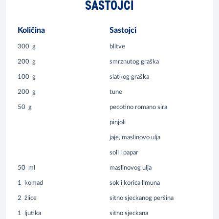
SASTOJCI
Količina
Sastojci
300
g
blitve
200
g
smrznutog graška
100
g
slatkog graška
200
g
tune
50
g
pecotino romano sira
pinjoli
jaje, maslinovo ulja
soli i papar
50
ml
maslinovog ulja
1
komad
sok i korica limuna
2
žlice
sitno sjeckanog peršina
1
ljutika
sitno sjeckana