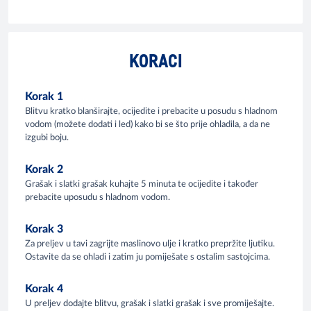
KORACI
Korak 1
Blitvu kratko blanširajte, ocijedite i prebacite u posudu s hladnom
vodom (možete dodati i led) kako bi se što prije ohladila, a da ne
izgubi boju.
Korak 2
Grašak i slatki grašak kuhajte 5 minuta te ocijedite i također
prebacite uposudu s hladnom vodom.
Korak 3
Za preljev u tavi zagrijte maslinovo ulje i kratko prepržite ljutiku.
Ostavite da se ohladi i zatim ju pomiješate s ostalim sastojcima.
Korak 4
U preljev dodajte blitvu, grašak i slatki grašak i sve promiješajte.