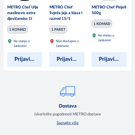
METRO Chef Ulje
METRO Chef
METRO Chef Pinjoli
maslinovo extra
Svježa jaja a klasa l
500g
djevičansko 1l
razred 15/1
1 KOMAD
1 KOMAD
1 PAKET
Na stanju u
Jankomir
Na stanju u
Nije dostupno u
Jankomir
Jankomir
Prijavite se kako bi vidjeli cijene
Prijavite se kako bi vidjeli cijene
Prijavite se kako bi vidjeli cijene
Dostava
Iskoristite pogodnosti METRO dostave
Saznajte više