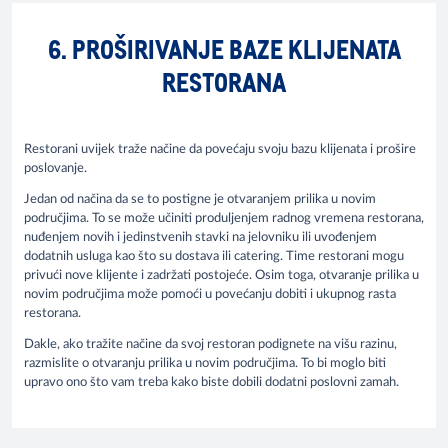
6. PROŠIRIVANJE BAZE KLIJENATA
RESTORANA
Restorani uvijek traže načine da povećaju svoju bazu klijenata i prošire
poslovanje.
Jedan od načina da se to postigne je otvaranjem prilika u novim
područjima. To se može učiniti produljenjem radnog vremena restorana,
nuđenjem novih i jedinstvenih stavki na jelovniku ili uvođenjem
dodatnih usluga kao što su dostava ili catering. Time restorani mogu
privući nove klijente i zadržati postojeće. Osim toga, otvaranje prilika u
novim područjima može pomoći u povećanju dobiti i ukupnog rasta
restorana.
Dakle, ako tražite načine da svoj restoran podignete na višu razinu,
razmislite o otvaranju prilika u novim područjima. To bi moglo biti
upravo ono što vam treba kako biste dobili dodatni poslovni zamah.