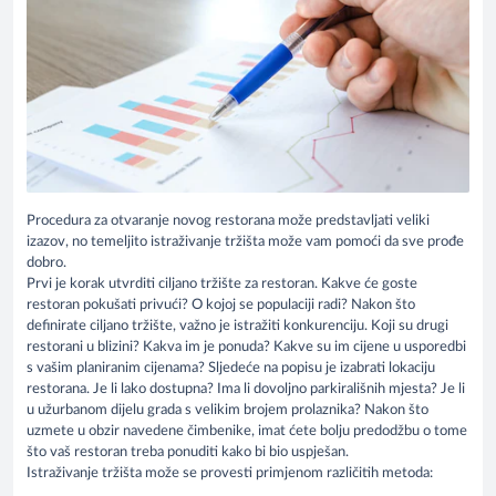
Procedura za otvaranje novog restorana može predstavljati veliki
izazov, no temeljito istraživanje tržišta može vam pomoći da sve prođe
dobro.
Prvi je korak utvrditi ciljano tržište za restoran. Kakve će goste
restoran pokušati privući? O kojoj se populaciji radi? Nakon što
definirate ciljano tržište, važno je istražiti konkurenciju. Koji su drugi
restorani u blizini? Kakva im je ponuda? Kakve su im cijene u usporedbi
s vašim planiranim cijenama? Sljedeće na popisu je izabrati lokaciju
restorana. Je li lako dostupna? Ima li dovoljno parkirališnih mjesta? Je li
u užurbanom dijelu grada s velikim brojem prolaznika? Nakon što
uzmete u obzir navedene čimbenike, imat ćete bolju predodžbu o tome
što vaš restoran treba ponuditi kako bi bio uspješan.
Istraživanje tržišta može se provesti primjenom različitih metoda: