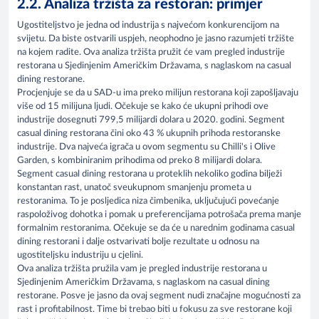
2.2. Analiza tržišta za restoran: primjer
Ugostiteljstvo je jedna od industrija s najvećom konkurencijom na
svijetu. Da biste ostvarili uspjeh, neophodno je jasno razumjeti tržište
na kojem radite. Ova analiza tržišta pružit će vam pregled industrije
restorana u Sjedinjenim Američkim Državama, s naglaskom na casual
dining restorane.
Procjenjuje se da u SAD-u ima preko milijun restorana koji zapošljavaju
više od 15 milijuna ljudi. Očekuje se kako će ukupni prihodi ove
industrije dosegnuti 799,5 milijardi dolara u 2020. godini. Segment
casual dining restorana čini oko 43 % ukupnih prihoda restoranske
industrije. Dva najveća igrača u ovom segmentu su Chilli's i Olive
Garden, s kombiniranim prihodima od preko 8 milijardi dolara.
Segment casual dining restorana u proteklih nekoliko godina bilježi
konstantan rast, unatoč sveukupnom smanjenju prometa u
restoranima. To je posljedica niza čimbenika, uključujući povećanje
raspoloživog dohotka i pomak u preferencijama potrošača prema manje
formalnim restoranima. Očekuje se da će u narednim godinama casual
dining restorani i dalje ostvarivati bolje rezultate u odnosu na
ugostiteljsku industriju u cjelini.
Ova analiza tržišta pružila vam je pregled industrije restorana u
Sjedinjenim Američkim Državama, s naglaskom na casual dining
restorane. Posve je jasno da ovaj segment nudi značajne mogućnosti za
rast i profitabilnost. Time bi trebao biti u fokusu za sve restorane koji