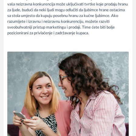
vaša neizravna konkurencija može uključivati tvrtke koje prodaju hranu
za ljude, budući da neki ljudi mogu odlučiti da ljubimce hrane ostacima
sa stola umjesto da kupuju posebnu hranu za kućne ljubimce. Ako
razumijete i izravnu i neizravnu konkurenciju, možete razviti
sveobuhvatniji pristup marketingu i prodaji. Time ćete biti bolje
pozicionirani za privlačenje i zadržavanje kupaca.