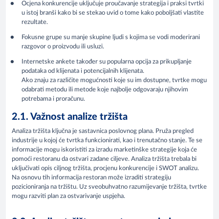
Ocjena konkurencije uključuje proučavanje strategija i praksi tvrtki
u istoj branši kako bi se stekao uvid o tome kako poboljšati vlastite
rezultate.
Fokusne grupe su manje skupine ljudi s kojima se vodi moderirani
razgovor o proizvodu ili usluzi.
Internetske ankete također su popularna opcija za prikupljanje
podataka od klijenata i potencijalnih klijenata.
Ako znaju za različite mogućnosti koje su im dostupne, tvrtke mogu
odabrati metodu ili metode koje najbolje odgovaraju njihovim
potrebama i proračunu.
2.1. Važnost analize tržišta
Analiza tržišta ključna je sastavnica poslovnog plana. Pruža pregled
industrije u kojoj će tvrtka funkcionirati, kao i trenutačno stanje. Te se
informacije mogu iskoristiti za izradu marketinške strategije koja će
pomoći restoranu da ostvari zadane ciljeve. Analiza tržišta trebala bi
uključivati opis ciljnog tržišta, procjenu konkurencije i SWOT analizu.
Na osnovu tih informacija restoran može izraditi strategiju
pozicioniranja na tržištu. Uz sveobuhvatno razumijevanje tržišta, tvrtke
mogu razviti plan za ostvarivanje uspjeha.