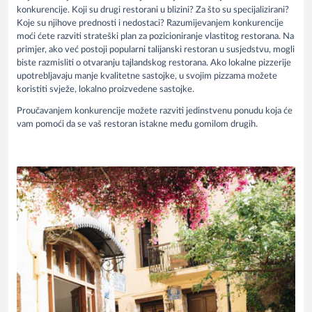
konkurencije. Koji su drugi restorani u blizini? Za što su specijalizirani?
Koje su njihove prednosti i nedostaci? Razumijevanjem konkurencije
moći ćete razviti strateški plan za pozicioniranje vlastitog restorana. Na
primjer, ako već postoji popularni talijanski restoran u susjedstvu, mogli
biste razmisliti o otvaranju tajlandskog restorana. Ako lokalne pizzerije
upotrebljavaju manje kvalitetne sastojke, u svojim pizzama možete
koristiti svježe, lokalno proizvedene sastojke.
Proučavanjem konkurencije možete razviti jedinstvenu ponudu koja će
vam pomoći da se vaš restoran istakne među gomilom drugih.