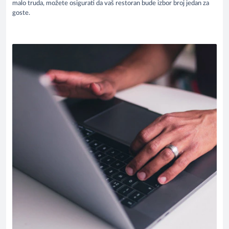
malo truda, možete osigurati da vaš restoran bude izbor broj jedan za
goste.