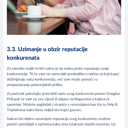
3.3. Uzimanje u obzir reputacije
konkurenata
Za vlasnike malih tvrtki važno je da stalno prate reputaciju svoje
konkurencije. To će vam ne samo dati predodžbu o načinu na koji kupci
doživljavaju vašu konkurenciju, već vam može pomoći i u
prepoznavanju potencijalnih prilika.
Za početak pokušajte pretražiti naziv svog konkurenta putem Googlea.
Prikazat će vam se sve vijesti ili objave na blogovima u kojima se
spominje. Možete pogledati i stranice s recenzijama kao što su Yelp ili
TripAdvisor kako biste vidjeli što kupci govore.
Nakon što dobro razumijete reputaciju svog konkurenta, možete
početi razmišljati o načinima kako ćete istaknuti vlastiti restoran. Uz