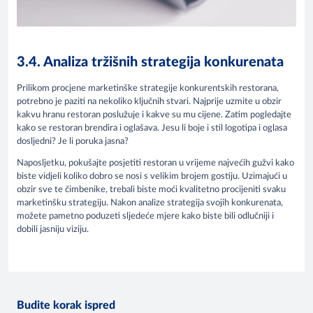
3.4. Analiza tržišnih strategija konkurenata
Prilikom procjene marketinške strategije konkurentskih restorana,
potrebno je paziti na nekoliko ključnih stvari. Najprije uzmite u obzir
kakvu hranu restoran poslužuje i kakve su mu cijene. Zatim pogledajte
kako se restoran brendira i oglašava. Jesu li boje i stil logotipa i oglasa
dosljedni? Je li poruka jasna?
Naposljetku, pokušajte posjetiti restoran u vrijeme najvećih gužvi kako
biste vidjeli koliko dobro se nosi s velikim brojem gostiju. Uzimajući u
obzir sve te čimbenike, trebali biste moći kvalitetno procijeniti svaku
marketinšku strategiju. Nakon analize strategija svojih konkurenata,
možete pametno poduzeti sljedeće mjere kako biste bili odlučniji i
dobili jasniju viziju.
Budite korak ispred