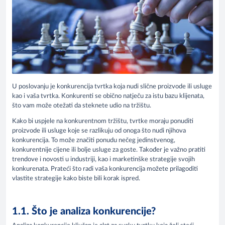
U poslovanju je konkurencija tvrtka koja nudi slične proizvode ili usluge
kao i vaša tvrtka. Konkurenti se obično natječu za istu bazu klijenata,
što vam može otežati da steknete udio na tržištu.
Kako bi uspjele na konkurentnom tržištu, tvrtke moraju ponuditi
proizvode ili usluge koje se razlikuju od onoga što nudi njihova
konkurencija. To može značiti ponudu nečeg jedinstvenog,
konkurentnije cijene ili bolje usluge za goste. Također je važno pratiti
trendove i novosti u industriji, kao i marketinške strategije svojih
konkurenata. Prateći što radi vaša konkurencija možete prilagoditi
vlastite strategije kako biste bili korak ispred.
1.1. Što je analiza konkurencije?