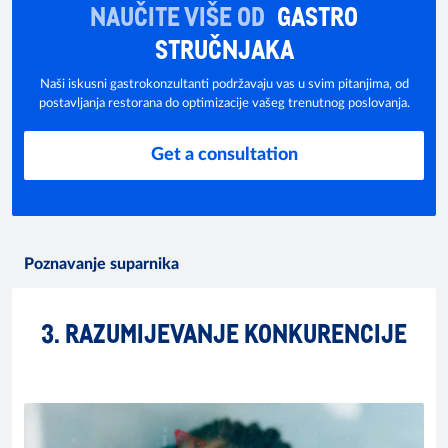
NAUČITE VIŠE OD
GASTRO
STRUČNJAKA
Naši iskusni gastrokonzultanti podržavaju vas u svim pitanjima, od
postavljanja restorana do optimizacije vašeg trenutnog poslovanja.
Get a consultation
Poznavanje suparnika
3. RAZUMIJEVANJE KONKURENCIJE