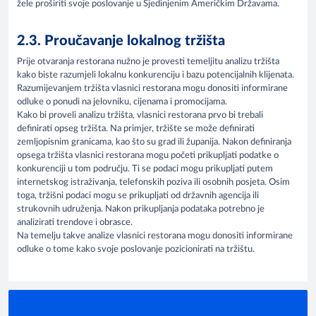
žele proširiti svoje poslovanje u Sjedinjenim Američkim Državama.
2.3. Proučavanje lokalnog tržišta
Prije otvaranja restorana nužno je provesti temeljitu analizu tržišta
kako biste razumjeli lokalnu konkurenciju i bazu potencijalnih klijenata.
Razumijevanjem tržišta vlasnici restorana mogu donositi informirane
odluke o ponudi na jelovniku, cijenama i promocijama.
Kako bi proveli analizu tržišta, vlasnici restorana prvo bi trebali
definirati opseg tržišta. Na primjer, tržište se može definirati
zemljopisnim granicama, kao što su grad ili županija. Nakon definiranja
opsega tržišta vlasnici restorana mogu početi prikupljati podatke o
konkurenciji u tom području. Ti se podaci mogu prikupljati putem
internetskog istraživanja, telefonskih poziva ili osobnih posjeta. Osim
toga, tržišni podaci mogu se prikupljati od državnih agencija ili
strukovnih udruženja. Nakon prikupljanja podataka potrebno je
analizirati trendove i obrasce.
Na temelju takve analize vlasnici restorana mogu donositi informirane
odluke o tome kako svoje poslovanje pozicionirati na tržištu.