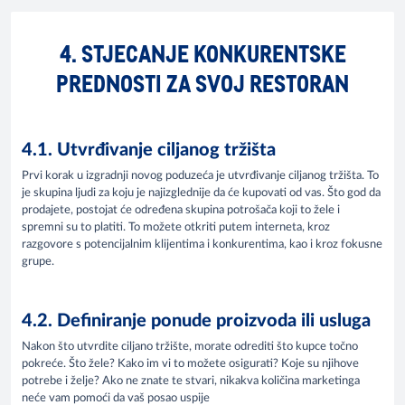
4. STJECANJE KONKURENTSKE
PREDNOSTI ZA SVOJ RESTORAN
4.1. Utvrđivanje ciljanog tržišta
Prvi korak u izgradnji novog poduzeća je utvrđivanje ciljanog tržišta. To
je skupina ljudi za koju je najizglednije da će kupovati od vas. Što god da
prodajete, postojat će određena skupina potrošača koji to žele i
spremni su to platiti. To možete otkriti putem interneta, kroz
razgovore s potencijalnim klijentima i konkurentima, kao i kroz fokusne
grupe.
4.2. Definiranje ponude proizvoda ili usluga
Nakon što utvrdite ciljano tržište, morate odrediti što kupce točno
pokreće. Što žele? Kako im vi to možete osigurati? Koje su njihove
potrebe i želje? Ako ne znate te stvari, nikakva količina marketinga
neće vam pomoći da vaš posao uspije