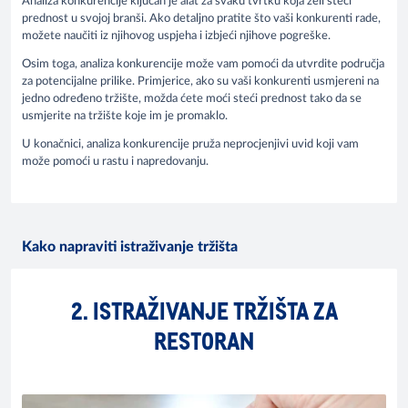
Analiza konkurencije ključan je alat za svaku tvrtku koja želi steći
prednost u svojoj branši. Ako detaljno pratite što vaši konkurenti rade,
možete naučiti iz njihovog uspjeha i izbjeći njihove pogreške.
Osim toga, analiza konkurencije može vam pomoći da utvrdite područja
za potencijalne prilike. Primjerice, ako su vaši konkurenti usmjereni na
jedno određeno tržište, možda ćete moći steći prednost tako da se
usmjerite na tržište koje im je promaklo.
U konačnici, analiza konkurencije pruža neprocjenjivi uvid koji vam
može pomoći u rastu i napredovanju.
Kako napraviti istraživanje tržišta
2. ISTRAŽIVANJE TRŽIŠTA ZA
RESTORAN