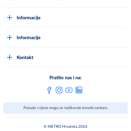
O Metrou
Informacije
Opći uvjeti poslovanja
Kako postati METRO - kupac
Poslovni principi
Informacije
Načini plaćanja
Zaštita podataka
Novosti
Montaža uređaja i uvjeti jamstva
DPN zaštita podatak
Kontakt
Karijera u METROu
Pronađi centar
Metro AG
Vaše mišljenje
Cjenici
Pratite nas i na:
Često postavljena pitanja
Ponude i cijene mogu se razlikovati između centara.
© METRO Hrvatska 2026