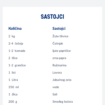
SASTOJCI
Količina
Sastojci
2
kg
Žute tikvice
2-4
češnja
Češnjak
1-2
komada
ljute papričice
2
žlice
zrna papra
1-2
grančice
Ružmarina
1
list
Lovora
1
Litra
Jabučnog octa
350
ml
vode
1
žlica
Soli
200
g
Smeđeg šećera