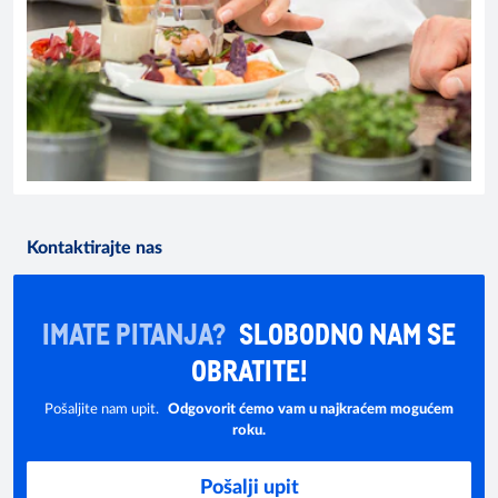
Kontaktirajte nas
IMATE PITANJA?
SLOBODNO NAM SE
OBRATITE!
Pošaljite nam upit.
Odgovorit ćemo vam u najkraćem mogućem
roku.
Pošalji upit