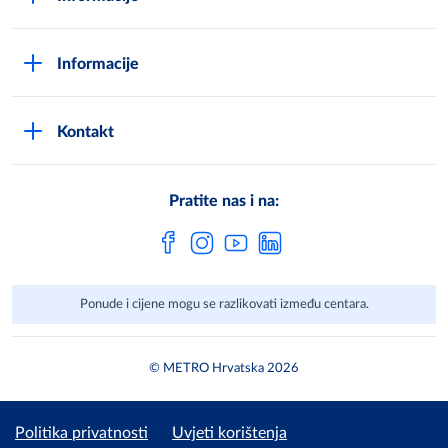
Opći uvjeti poslovanja
Kako postati METRO - kupac
Poslovni principi
Informacije
Načini plaćanja
Zaštita podataka
Novosti
Montaža uređaja i uvjeti jamstva
DPN zaštita podatak
Kontakt
Karijera u METROu
Pronađi centar
Metro AG
Vaše mišljenje
Cjenici
Pratite nas i na:
Često postavljena pitanja
Ponude i cijene mogu se razlikovati između centara.
© METRO Hrvatska 2026
Politika privatnosti
Uvjeti korištenja