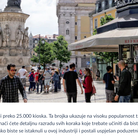
ji preko 25.000 kioska. Ta brojka ukazuje na visoku popularnost 
aći ćete detaljnu razradu svih koraka koje trebate učiniti da biste
ko biste se istaknuli u ovoj industriji i postali uspješan poduzetn