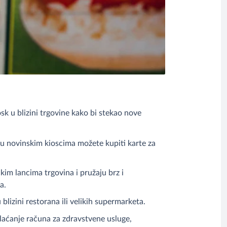
osk u blizini trgovine kako bi stekao nove
, u novinskim kioscima možete kupiti karte za
likim lancima trgovina i pružaju brz i
a.
lizini restorana ili velikih supermarketa.
laćanje računa za zdravstvene usluge,