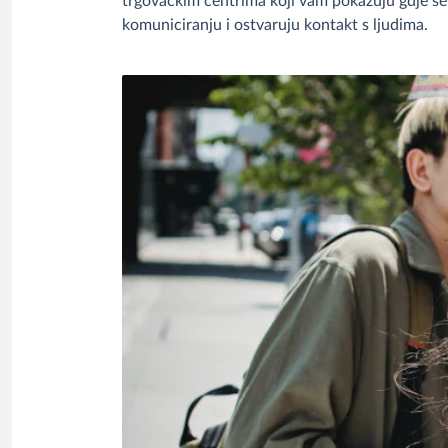
trgovačkim centrima koji vam pokazuju gdje se 
komuniciranju i ostvaruju kontakt s ljudima.