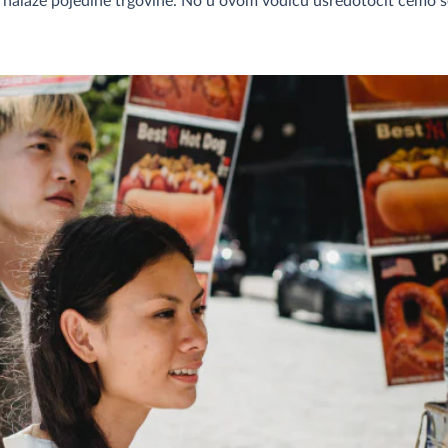
nalaze pojedine trgovine. No u ovom vodiču usredotočit ćemo se 