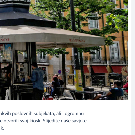
takvih poslovnih subjekata, ali i ogromnu
 otvorili svoj kiosk. Slijedite naše savjete
ik.