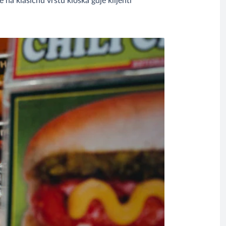
na klasičnu vrstu kioska gdje klijenti