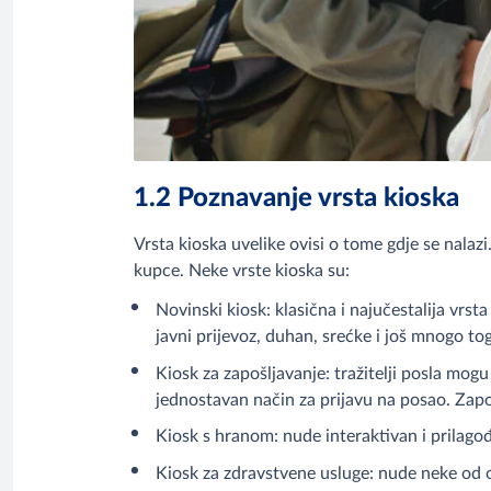
1.2 Poznavanje vrsta kioska
Vrsta kioska uvelike ovisi o tome gdje se nalaz
kupce. Neke vrste kioska su:
Novinski kiosk: klasična i najučestalija vrs
javni prijevoz, duhan, srećke i još mnogo to
Kiosk za zapošljavanje: tražitelji posla mogu 
jednostavan način za prijavu na posao. Zapos
Kiosk s hranom: nude interaktivan i prilagođ
Kiosk za zdravstvene usluge: nude neke od o