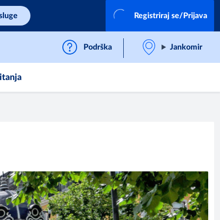
sluge
Registriraj se/Prijava
Podrška
Jankomir
itanja