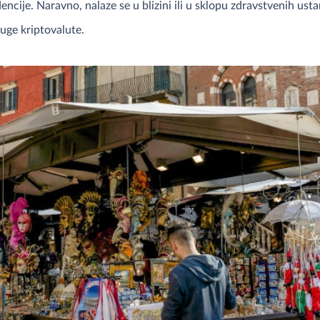
ncije. Naravno, nalaze se u blizini ili u sklopu zdravstvenih ust
ruge kriptovalute.