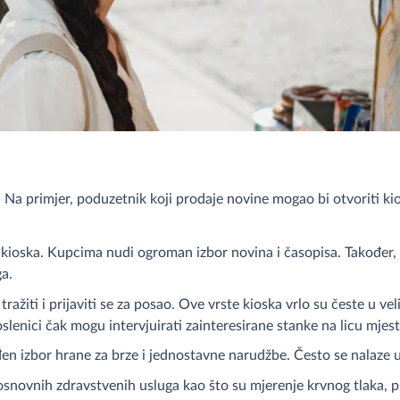
i. Na primjer, poduzetnik koji prodaje novine mogao bi otvoriti ki
ta kioska. Kupcima nudi ogroman izbor novina i časopisa. Također
ga.
tražiti i prijaviti se za posao. Ove vrste kioska vrlo su česte u ve
lenici čak mogu intervjuirati zainteresirane stanke na licu mjest
en izbor hrane za brze i jednostavne narudžbe. Često se nalaze u b
snovnih zdravstvenih usluga kao što su mjerenje krvnog tlaka, p