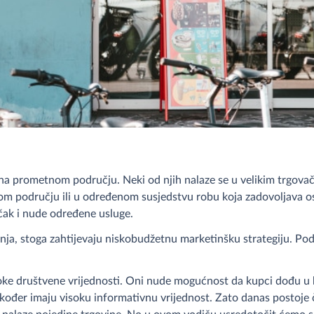
na prometnom području. Neki od njih nalaze se u velikim trgovač
đenom području ili u određenom susjedstvu robu koja zadovoljava
 čak i nude određene usluge.
ranja, stoga zahtijevaju niskobudžetnu marketinšku strategiju. P
soke društvene vrijednosti. Oni nude mogućnost da kupci dođu u k
kođer imaju visoku informativnu vrijednost. Zato danas postoje čak