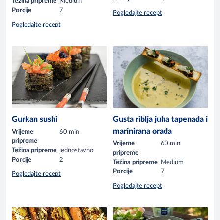
Težina pripreme
Medium
Porcije
7
Pogledajte recept
Pogledajte recept
Gurkan sushi
Gusta riblja juha tapenada i
marinirana orada
Vrijeme
60 min
pripreme
Vrijeme
60 min
Težina pripreme
jednostavno
pripreme
Porcije
2
Težina pripreme
Medium
Porcije
7
Pogledajte recept
Pogledajte recept