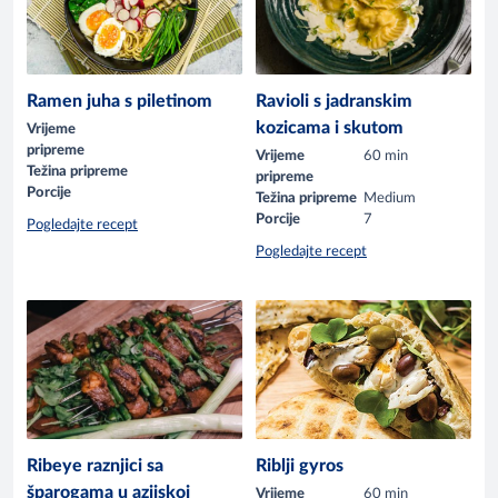
Ramen juha s piletinom
Ravioli s jadranskim
kozicama i skutom
Vrijeme
pripreme
Vrijeme
60 min
Težina pripreme
pripreme
Porcije
Težina pripreme
Medium
Porcije
7
Pogledajte recept
Pogledajte recept
Ribeye raznjici sa
Riblji gyros
šparogama u azijskoj
Vrijeme
60 min