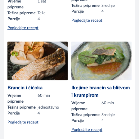
Vrijeme
1 sat
Težina pripreme
Srednje
pripreme
Porcije
4
Težina pripreme
Teže
Porcije
4
Pogledajte recept
Pogledajte recept
Brancin i čićoka
Ikejime brancin sa blitvom
i krumpirom
Vrijeme
60 min
pripreme
Vrijeme
60 min
Težina pripreme
jednostavno
pripreme
Porcije
4
Težina pripreme
Srednje
Porcije
4
Pogledajte recept
Pogledajte recept