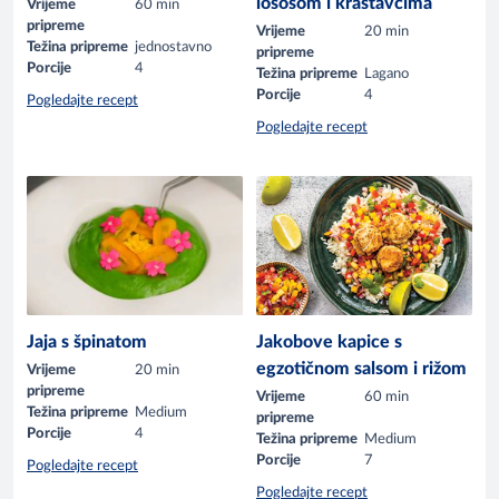
lososom i krastavcima
Vrijeme
60 min
pripreme
Vrijeme
20 min
Težina pripreme
jednostavno
pripreme
Porcije
4
Težina pripreme
Lagano
Porcije
4
Pogledajte recept
Pogledajte recept
Jaja s špinatom
Jakobove kapice s
egzotičnom salsom i rižom
Vrijeme
20 min
pripreme
Vrijeme
60 min
Težina pripreme
Medium
pripreme
Porcije
4
Težina pripreme
Medium
Porcije
7
Pogledajte recept
Pogledajte recept