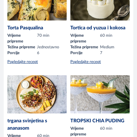
Torta Pasqualina
Tortica od yuzua i kokosa
Vrijeme
70 min
Vrijeme
60 min
pripreme
pripreme
Težina pripreme
Jednostavno
Težina pripreme
Medium
Porcije
6
Porcije
7
Pogledajte recept
Pogledajte recept
trgana svinjetina s
TROPSKI CHIA PUDING
ananasom
Vrijeme
60 min
pripreme
Vrijeme
60 min