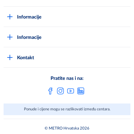
O Metrou
Informacije
Opći uvjeti poslovanja
Kako postati METRO - kupac
Poslovni principi
Informacije
Načini plaćanja
Zaštita podataka
Novosti
Montaža uređaja i uvjeti jamstva
DPN zaštita podatak
Kontakt
Karijera u METROu
Pronađi centar
Metro AG
Vaše mišljenje
Cjenici
Pratite nas i na:
Često postavljena pitanja
Ponude i cijene mogu se razlikovati između centara.
© METRO Hrvatska 2026