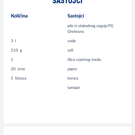
SASTOJCI
Količina
Sastojci
pile iz slobodnog uzgoja PG
Orehovec
3
l
vode
210
g
soli
1
žlica cvjetnog meda
20
zrna
papra
5
listova
lovora
tamijan