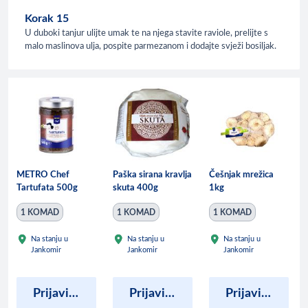
Korak 15
U duboki tanjur ulijte umak te na njega stavite raviole, prelijte s
malo maslinova ulja, pospite parmezanom i dodajte svježi bosiljak.
METRO Chef
Paška sirana kravlja
Češnjak mrežica
Tartufata 500g
skuta 400g
1kg
1 KOMAD
1 KOMAD
1 KOMAD
Na stanju u
Na stanju u
Na stanju u
Jankomir
Jankomir
Jankomir
Prijavite se kako bi vidjeli cijene
Prijavite se kako bi vidjeli cijene
Prijavite se kako bi vidjeli cijene