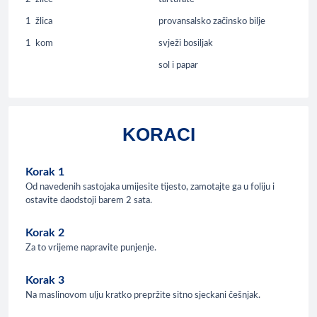
1
žlica
provansalsko začinsko bilje
1
kom
svježi bosiljak
sol i papar
KORACI
Korak 1
Od navedenih sastojaka umijesite tijesto, zamotajte ga u foliju i
ostavite daodstoji barem 2 sata.
Korak 2
Za to vrijeme napravite punjenje.
Korak 3
Na maslinovom ulju kratko prepržite sitno sjeckani češnjak.