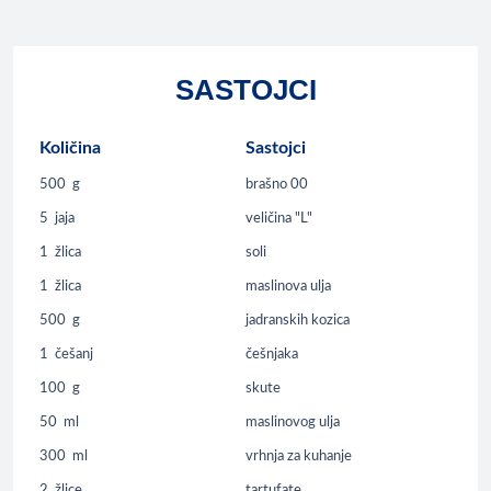
SASTOJCI
Količina
Sastojci
500
g
brašno 00
5
jaja
veličina "L"
1
žlica
soli
1
žlica
maslinova ulja
500
g
jadranskih kozica
1
češanj
češnjaka
100
g
skute
50
ml
maslinovog ulja
300
ml
vrhnja za kuhanje
2
žlice
tartufate