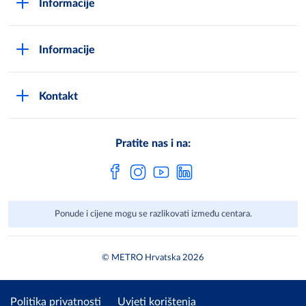
Informacije
Opći uvjeti poslovanja
Kako postati METRO - kupac
Poslovni principi
Informacije
Načini plaćanja
Zaštita podataka
Novosti
Montaža uređaja i uvjeti jamstva
DPN zaštita podatak
Kontakt
Karijera u METROu
Pronađi centar
Metro AG
Vaše mišljenje
Cjenici
Pratite nas i na:
Često postavljena pitanja
Ponude i cijene mogu se razlikovati između centara.
© METRO Hrvatska 2026
Politika privatnosti
Uvjeti korištenja