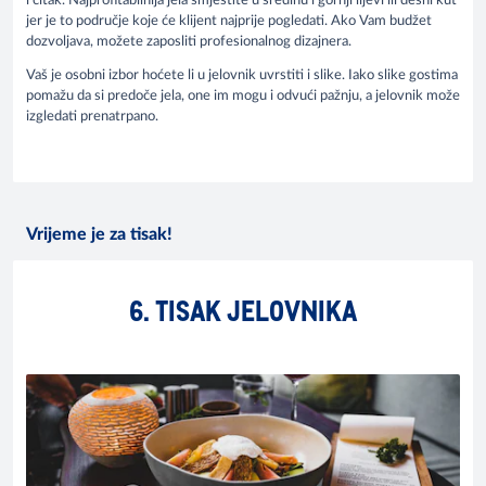
i čitak. Najprofitabilnija jela smjestite u sredinu i gornji lijevi ili desni kut
jer je to područje koje će klijent najprije pogledati. Ako Vam budžet
dozvoljava, možete zaposliti profesionalnog dizajnera.
Vaš je osobni izbor hoćete li u jelovnik uvrstiti i slike. Iako slike gostima
pomažu da si predoče jela, one im mogu i odvući pažnju, a jelovnik može
izgledati prenatrpano.
Vrijeme je za tisak!
6. TISAK JELOVNIKA