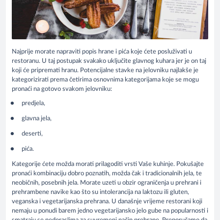
Najprije morate napraviti popis hrane i pića koje ćete posluživati u
restoranu. U taj postupak svakako uključite glavnog kuhara jer je on taj
koji će pripremati hranu. Potencijalne stavke na jelovniku najlakše je
kategorizirati prema četirima osnovnima kategorijama koje se mogu
pronaći na gotovo svakom jelovniku:
predjela,
glavna jela,
deserti,
pića.
Kategorije ćete možda morati prilagoditi vrsti Vaše kuhinje. Pokušajte
pronaći kombinaciju dobro poznatih, možda čak i tradicionalnih jela, te
neobičnih, posebnih jela. Morate uzeti u obzir ograničenja u prehrani i
prehrambene navike kao što su intolerancija na laktozu ili gluten,
veganska i vegetarijanska prehrana. U današnje vrijeme restorani koji
nemaju u ponudi barem jedno vegetarijansko jelo gube na popularnosti i