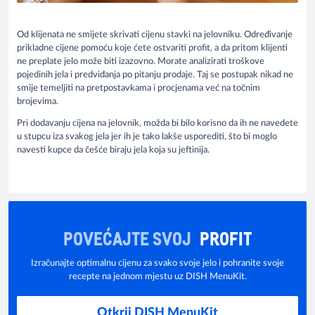
Od klijenata ne smijete skrivati cijenu stavki na jelovniku. Određivanje
prikladne cijene pomoću koje ćete ostvariti profit, a da pritom klijenti
ne preplate jelo može biti izazovno. Morate analizirati troškove
pojedinih jela i predviđanja po pitanju prodaje. Taj se postupak nikad ne
smije temeljiti na pretpostavkama i procjenama već na točnim
brojevima.
Pri dodavanju cijena na jelovnik, možda bi bilo korisno da ih ne navedete
u stupcu iza svakog jela jer ih je tako lakše usporediti, što bi moglo
navesti kupce da češće biraju jela koja su jeftinija.
POVEĆAJTE SVOJ
PROFIT
Izračunajte optimalnu cijenu za svako svoje jelo i pohranite svoje
recepte na jednom mjestu uz DISH MenuKit.
Otkrij DISH MenuKit