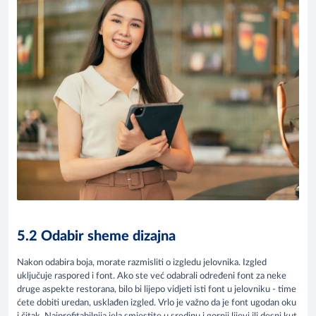
5.2 Odabir sheme dizajna
Nakon odabira boja, morate razmisliti o izgledu jelovnika. Izgled
uključuje raspored i font. Ako ste već odabrali određeni font za neke
druge aspekte restorana, bilo bi lijepo vidjeti isti font u jelovniku - time
ćete dobiti uredan, usklađen izgled. Vrlo je važno da je font ugodan oku