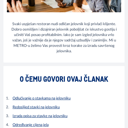
Svaki uspješan restoran nudi odličan jelovnik koji privlači klijente.
Dobro osmišljen i dizajniran jelovnik poboljšat će iskustvo gostiju i
učiniti Vaš posao profitabilnim. Iako je sam izgled jelovnika vrlo
važan, još je važnije da je njegov sadržaj uzbudljiv i zanimljiv. Mi u
METRO-u želimo Vas provesti kroz korake za izradu savršenog
jelovnika.
O ČEMU GOVORI OVAJ ČLANAK
Odlučivanje o stavkama na jelovniku
Redoslijed stavki na jelovniku
Izrada opisa za stavke na jelovniku
Određivanje cijena jela