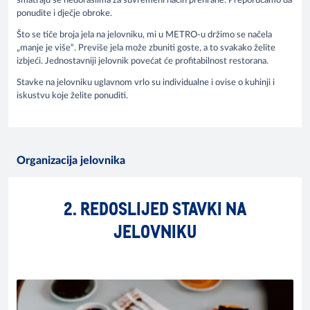
smatraju se nedoraslima za suvremeni način prehrane. Preporučamo da
ponudite i dječje obroke.
Što se tiče broja jela na jelovniku, mi u METRO-u držimo se načela
„manje je više“. Previše jela može zbuniti goste, a to svakako želite
izbjeći. Jednostavniji jelovnik povećat će profitabilnost restorana.
Stavke na jelovniku uglavnom vrlo su individualne i ovise o kuhinji i
iskustvu koje želite ponuditi.
Organizacija jelovnika
2. REDOSLIJED STAVKI NA
JELOVNIKU