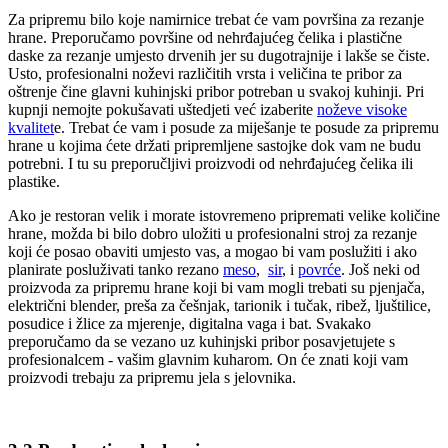
Za pripremu bilo koje namirnice trebat će vam površina za rezanje
hrane. Preporučamo površine od nehrđajućeg čelika i plastične
daske za rezanje umjesto drvenih jer su dugotrajnije i lakše se čiste.
Usto, profesionalni noževi različitih vrsta i veličina te pribor za
oštrenje čine glavni kuhinjski pribor potreban u svakoj kuhinji. Pri
kupnji nemojte pokušavati uštedjeti već izaberite
noževe visoke
kvalitet
e. Trebat će vam i posude za miješanje te posude za pripremu
hrane u kojima ćete držati pripremljene sastojke dok vam ne budu
potrebni. I tu su preporučljivi proizvodi od nehrđajućeg čelika ili
plastike.
Ako je restoran velik i morate istovremeno pripremati velike količine
hrane, možda bi bilo dobro uložiti u profesionalni stroj za rezanje
koji će posao obaviti umjesto vas, a mogao bi vam poslužiti i ako
planirate posluživati tanko rezano
meso
,
sir
, i
povrće
. Još neki od
proizvoda za pripremu hrane koji bi vam mogli trebati su pjenjača,
električni blender, preša za češnjak, tarionik i tučak, ribež, ljuštilice,
posudice i žlice za mjerenje, digitalna vaga i bat. Svakako
preporučamo da se vezano uz kuhinjski pribor posavjetujete s
profesionalcem - vašim glavnim kuharom. On će znati koji vam
proizvodi trebaju za pripremu jela s jelovnika.