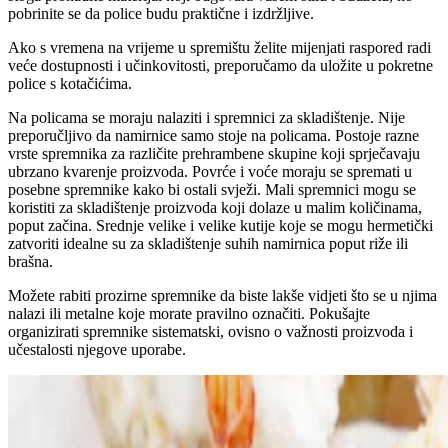
pobrinite se da police budu praktične i izdržljive.
Ako s vremena na vrijeme u spremištu želite mijenjati raspored radi
veće dostupnosti i učinkovitosti, preporučamo da uložite u pokretne
police s kotačićima.
Na policama se moraju nalaziti i spremnici za skladištenje. Nije
preporučljivo da namirnice samo stoje na policama. Postoje razne
vrste spremnika za različite prehrambene skupine koji sprječavaju
ubrzano kvarenje proizvoda. Povrće i voće moraju se spremati u
posebne spremnike kako bi ostali svježi. Mali spremnici mogu se
koristiti za skladištenje proizvoda koji dolaze u malim količinama,
poput začina. Srednje velike i velike kutije koje se mogu hermetički
zatvoriti idealne su za skladištenje suhih namirnica poput riže ili
brašna.
Možete rabiti prozirne spremnike da biste lakše vidjeti što se u njima
nalazi ili metalne koje morate pravilno označiti. Pokušajte
organizirati spremnike sistematski, ovisno o važnosti proizvoda i
učestalosti njegove uporabe.