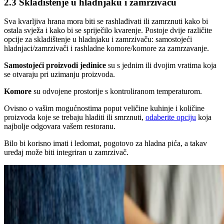
2.3 Skladištenje u hladnjaku i zamrzivaču
Sva kvarljiva hrana mora biti se rashlađivati ili zamrznuti kako bi
ostala svježa i kako bi se spriječilo kvarenje. Postoje dvije različite
opcije za skladištenje u hladnjaku i zamrzivaču: samostojeći
hladnjaci/zamrzivači i rashladne komore/komore za zamrzavanje.
Samostojeći proizvodi jedinice
su s jednim ili dvojim vratima koja
se otvaraju pri uzimanju proizvoda.
Komore
su odvojene prostorije s kontroliranom temperaturom.
Ovisno o vašim mogućnostima poput veličine kuhinje i količine
proizvoda koje se trebaju hladiti ili smrznuti,
odaberite opciju
koja
najbolje odgovara vašem restoranu.
Bilo bi korisno imati i ledomat, pogotovo za hladna pića, a takav
uređaj može biti integriran u zamrzivač.