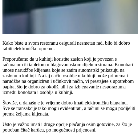
Kako biste u svom restoranu osigurali nesmetan rad, bilo bi dobro
rabiti elektroničku opremu.
Preporučamo da u kuhinji koristite zaslon koji je povezan s
računalom ili tabletom u blagovaonskom dijelu restorana. Konobari
unose narudžbe klijenata koje se zatim automatski prikazuju na
zaslonu u kuhinji. Na taj način osoblje u kuhinji može pripremati
narudžbe na organiziran i učinkovit način, vi prestajete s upotrebom
papira, što je dobro za okoliš, ali i za izbjegavanje nesporazuma
između konobara i osoblja u kuhinji.
Štoviše, u današnje je vrijeme dobro imati elektroničku blagajnu.
Sve se transakcije tako mogu evidentirati, a računi se mogu podijeliti
prema željama klijenata.
Usto je važno imati i druge opcije plaćanja osim gotovine, za što je
potreban čitač kartica, po mogućnosti prijenosni.