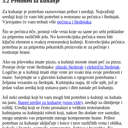
3.2 Predmeti za kuhanje
Za kuhanje je potreban raznovrstan pribor i uređaji. Najvažniji
uređaji koji će vam biti potrebni u restoranu su pećnica i štednjak.
Vjerojatno će vam trebati više
pećnica i štednjaka
.
Što se pećnica tiče, postoji više vrsta koje su same po sebi prikladne
za pripremu različitih jela. No konvekcijska pećnica mora biti
ključni element u svakoj restoranskoj kuhinji. Konvekcijska pećnica
potrebna je za pripremu pekarskih proizvoda te za pečenje i
tostiranje hrane.
Ako na jelovniku imate pizzu, u kuhinji morate imati peć za pizzu.
Postoje dvije vrste štednjaka:
plinski štednjak
i
električni štednjak
.
Logično je u kuhinji imati obje vrste jer svaki ima svoje prednosti i
mane. Savjetujte se s glavnim kuharom o njegovim potrebama i
željama vezanim za štednjak. Kuhinjska napa, ili više njih, još je
jedan važan uređaj koji usisava paru i dim nastale pri kuhanju.
Još neki uređaji koji bi vam mogli biti potrebni u kuhinji su kuhala
na paru,
štapni uređaj za kuhanje (sous-vide)
, uređaji za dimljenje i
roštilj. Uređaj koji se često pronalazi u velikim restoranskim
kuhinjama su kuhinjski roboti koji, nakon što dodate sve sastojke,
mogu umjesto vas pripremiti mnoge komponente hrane. Pribor
potreban za kuhanje uključuje i lonce i tave različitih vrsta i oblika,