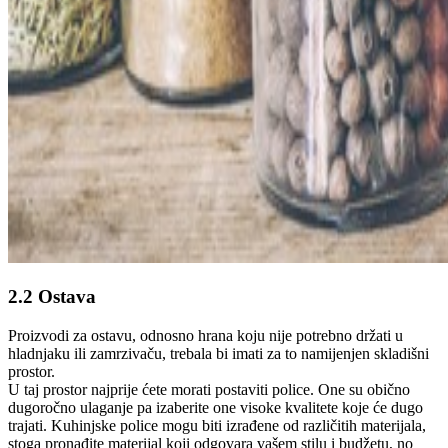
2.2 Ostava
Proizvodi za ostavu, odnosno hrana koju nije potrebno držati u
hladnjaku ili zamrzivaču, trebala bi imati za to namijenjen skladišni
prostor.
U taj prostor najprije ćete morati postaviti police. One su obično
dugoročno ulaganje pa izaberite one visoke kvalitete koje će dugo
trajati. Kuhinjske police mogu biti izrađene od različitih materijala,
stoga pronađite materijal koji odgovara vašem stilu i budžetu, no