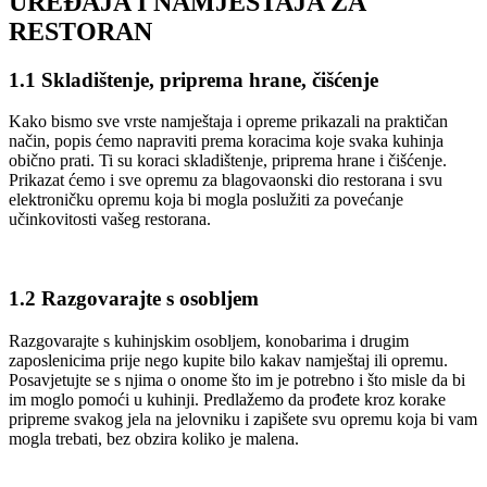
UREĐAJA I NAMJEŠTAJA ZA
RESTORAN
1.1 Skladištenje, priprema hrane, čišćenje
Kako bismo sve vrste namještaja i opreme prikazali na praktičan
način, popis ćemo napraviti prema koracima koje svaka kuhinja
obično prati. Ti su koraci skladištenje, priprema hrane i čišćenje.
Prikazat ćemo i sve opremu za blagovaonski dio restorana i svu
elektroničku opremu koja bi mogla poslužiti za povećanje
učinkovitosti vašeg restorana.
1.2 Razgovarajte s osobljem
Razgovarajte s kuhinjskim osobljem, konobarima i drugim
zaposlenicima prije nego kupite bilo kakav namještaj ili opremu.
Posavjetujte se s njima o onome što im je potrebno i što misle da bi
im moglo pomoći u kuhinji. Predlažemo da prođete kroz korake
pripreme svakog jela na jelovniku i zapišete svu opremu koja bi vam
mogla trebati, bez obzira koliko je malena.