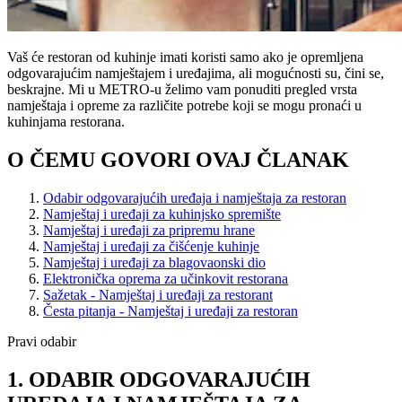
Vaš će restoran od kuhinje imati koristi samo ako je opremljena
odgovarajućim namještajem i uređajima, ali mogućnosti su, čini se,
beskrajne. Mi u METRO-u želimo vam ponuditi pregled vrsta
namještaja i opreme za različite potrebe koji se mogu pronaći u
kuhinjama restorana.
O ČEMU GOVORI OVAJ ČLANAK
Odabir odgovarajućih uređaja i namještaja za restoran
Namještaj i uređaji za kuhinjsko spremište
Namještaj i uređaji za pripremu hrane
Namještaj i uređaji za čišćenje kuhinje
Namještaj i uređaji za blagovaonski dio
Elektronička oprema za učinkovit restorana
Sažetak - Namještaj i uređaji za restorant
Česta pitanja - Namještaj i uređaji za restoran
Pravi odabir
1. ODABIR ODGOVARAJUĆIH