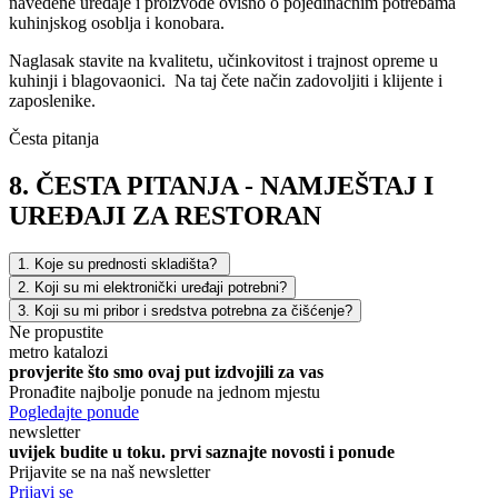
navedene uređaje i proizvode ovisno o pojedinačnim potrebama
kuhinjskog osoblja i konobara.
Naglasak stavite na kvalitetu, učinkovitost i trajnost opreme u
kuhinji i blagovaonici. Na taj čete način zadovoljiti i klijente i
zaposlenike.
Česta pitanja
8. ČESTA PITANJA - NAMJEŠTAJ I
UREĐAJI ZA RESTORAN
1. Koje su prednosti skladišta?
2. Koji su mi elektronički uređaji potrebni?
3. Koji su mi pribor i sredstva potrebna za čišćenje?
Ne propustite
metro katalozi
provjerite što smo ovaj put izdvojili za vas
Pronađite najbolje ponude na jednom mjestu
Pogledajte ponude
newsletter
uvijek budite u toku. prvi saznajte novosti i ponude
Prijavite se na naš newsletter
Prijavi se