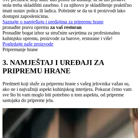
stola treba skladištiti zasebno. I za njihovo je skladištenje praktično
imati sustav polica ili ladica. Pobrinite se da su ti proizvodi lako
dostupni zaposlenicima.
Saznajte o namještaju i uređajima za pripremu hrane
pronađite pravu opremu
za vaš restoran
Pronađite bogat izbor sa stručnim savjetima za profesionalnu
kuhinjsku opremu, proizvode za barove, restorane i više!
Pogledajte naše proizvode
Pripremanje hrane
3. NAMJEŠTAJ I UREĐAJI ZA
PRIPREMU HRANE
Predmeti koji služe za pripremu hrane s vašeg jelovnika važan su,
ako ne i najvažniji aspekt kuhinjskog interijera. Pokazat ćemo vam
sve što bi vam moglo biti potrebno u tom aspektu, od pripreme
sastojaka do pripreme jela.