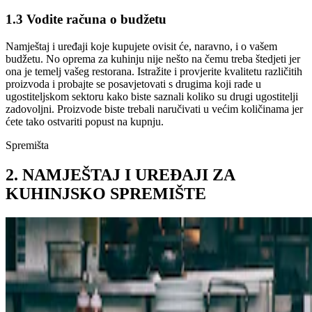
1.3 Vodite računa o budžetu
Namještaj i uređaji koje kupujete ovisit će, naravno, i o vašem
budžetu. No oprema za kuhinju nije nešto na čemu treba štedjeti jer
ona je temelj vašeg restorana. Istražite i provjerite kvalitetu različitih
proizvoda i probajte se posavjetovati s drugima koji rade u
ugostiteljskom sektoru kako biste saznali koliko su drugi ugostitelji
zadovoljni. Proizvode biste trebali naručivati u većim količinama jer
ćete tako ostvariti popust na kupnju.
Spremišta
2. NAMJEŠTAJ I UREĐAJI ZA
KUHINJSKO SPREMIŠTE