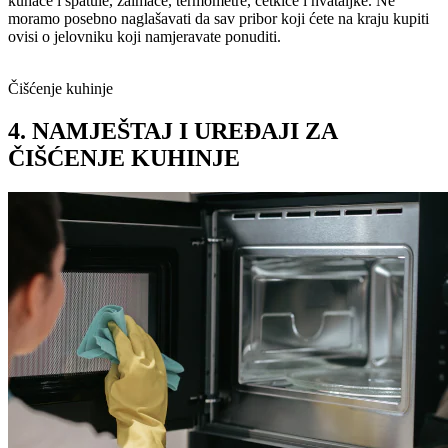
kuhače i špatule, zaimače, termometre, četkice i hvataljke. Ne
moramo posebno naglašavati da sav pribor koji ćete na kraju kupiti
ovisi o jelovniku koji namjeravate ponuditi.
Čišćenje kuhinje
4. NAMJEŠTAJ I UREĐAJI ZA
ČIŠĆENJE KUHINJE