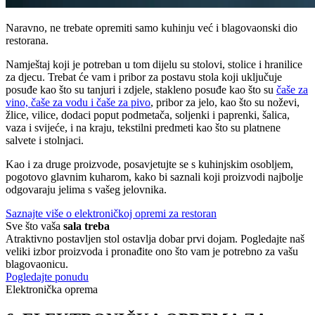
Naravno, ne trebate opremiti samo kuhinju već i blagovaonski dio
restorana.
Namještaj koji je potreban u tom dijelu su stolovi, stolice i hranilice
za djecu. Trebat će vam i pribor za postavu stola koji uključuje
posuđe kao što su tanjuri i zdjele, stakleno posuđe kao što su
čaše za
vino, čaše za vodu i čaše za pivo
, pribor za jelo, kao što su noževi,
žlice, vilice, dodaci poput podmetača, soljenki i paprenki, šalica,
vaza i svijeće, i na kraju, tekstilni predmeti kao što su platnene
salvete i stolnjaci.
Kao i za druge proizvode, posavjetujte se s kuhinjskim osobljem,
pogotovo glavnim kuharom, kako bi saznali koji proizvodi najbolje
odgovaraju jelima s vašeg jelovnika.
Saznajte više o elektroničkoj opremi za restoran
Sve što vaša
sala treba
Atraktivno postavljen stol ostavlja dobar prvi dojam. Pogledajte naš
veliki izbor proizvoda i pronađite ono što vam je potrebno za vašu
blagovaonicu.
Pogledajte ponudu
Elektronička oprema