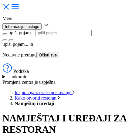
Menu
Informacije i usluge
upiši pojam...
upiši pojam...
in
Nedavne pretrage
Očisti sve
Podrška
Jankomir
Promjena centra je uspješna
Inspiracija za vaše poslovanje
Kako otvoriti restoran
Namještaj i uređaji
NAMJEŠTAJ I UREĐAJI ZA
RESTORAN