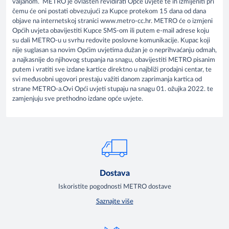
valjanom. METRO je ovlašten revidirati Opće uvjete te ih izmijeniti pri
čemu će oni postati obvezujući za Kupce protekom 15 dana od dana
objave na internetskoj stranici www.metro-cc.hr. METRO će o izmjeni
Općih uvjeta obavijestiti Kupce SMS-om ili putem e-mail adrese koju
su dali METRO-u u svrhu redovite poslovne komunikacije. Kupac koji
nije suglasan sa novim Općim uvjetima dužan je o neprihvaćanju odmah,
a najkasnije do njihovog stupanja na snagu, obavijestiti METRO pisanim
putem i vratiti sve izdane kartice direktno u najbliži prodajni centar, te
svi međusobni ugovori prestaju važiti danom zaprimanja kartica od
strane METRO-a.Ovi Opći uvjeti stupaju na snagu 01. ožujka 2022. te
zamjenjuju sve prethodno izdane opće uvjete.
Dostava
Iskoristite pogodnosti METRO dostave
Saznajte više