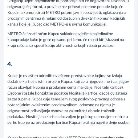
Drugačiji uvjeti pojedinačne kupoprodaje biti će dogovoreni zasebno, u
odgovarajućoj formi, u pravilu kroz prihvat posebne ponude koju će
Kupcima komunicirati METRO putem javnih obavijesti, oglašavanja u
prodajnim centrima ili nekim od dostupnih direktnih komunikacijskih
kanala koje je Kupac dao METRO-u u svrhu komunikacije.
METRO će izdati račun Kupcu sukladno uvjetima pojedinačne
kupoprodaje kako je gore opisano, pri čemu će rabati biti iskazani na
kraju računa uz specifikaciju aktivnosti iz kojih rabati proizlaze.
4.
Kupac je ovlašten odrediti ovlaštene predstavnike kojima se izdaju
dodatne kartice s istim brojem Kupca, koji će u njegovo ime i za njegov
račun obavljati kupnju u prodajnim centrima (dalje: Nositelji kartice).
Osobne i ostale kontaktne podatke Nositelja kartice, osoba ovlaštena
za zastupanje Kupca daje temeljem svog poslovno-pravnog odnosa s
potencijalnim ovlaštenim predstavnikom, odnosno na njemu je
odgovornost pribavljanja osnove za zakonitost obrade traženih
podataka. Nositeljima kartice dozvoljen je pristup u prodajne centre u
svrhu kupnje uz predočenje kartice Kupca i pratnju najviše dvije osobe.