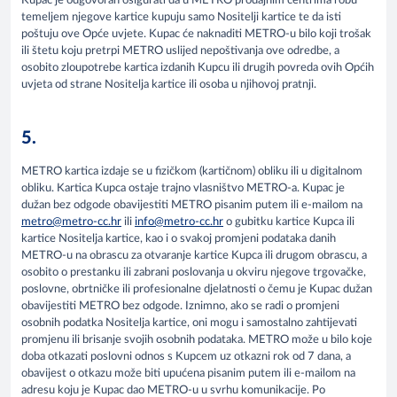
Kupac je odgovoran osigurati da u METRO prodajnim centrima robu
temeljem njegove kartice kupuju samo Nositelji kartice te da isti
poštuju ove Opće uvjete. Kupac će naknaditi METRO-u bilo koji trošak
ili štetu koju pretrpi METRO uslijed nepoštivanja ove odredbe, a
osobito zloupotrebe kartica izdanih Kupcu ili drugih povreda ovih Općih
uvjeta od strane Nositelja kartice ili osoba u njihovoj pratnji.
5.
METRO kartica izdaje se u fizičkom (kartičnom) obliku ili u digitalnom
obliku. Kartica Kupca ostaje trajno vlasništvo METRO-a. Kupac je
dužan bez odgode obavijestiti METRO pisanim putem ili e-mailom na
metro@metro-cc.hr
ili
info@metro-cc.hr
o gubitku kartice Kupca ili
kartice Nositelja kartice, kao i o svakoj promjeni podataka danih
METRO-u na obrascu za otvaranje kartice Kupca ili drugom obrascu, a
osobito o prestanku ili zabrani poslovanja u okviru njegove trgovačke,
poslovne, obrtničke ili profesionalne djelatnosti o čemu je Kupac dužan
obavijestiti METRO bez odgode. Iznimno, ako se radi o promjeni
osobnih podatka Nositelja kartice, oni mogu i samostalno zahtijevati
promjenu ili brisanje svojih osobnih podataka. METRO može u bilo koje
doba otkazati poslovni odnos s Kupcem uz otkazni rok od 7 dana, a
obavijest o otkazu može biti upućena pisanim putem ili e-mailom na
adresu koju je Kupac dao METRO-u u svrhu komunikacije. Po