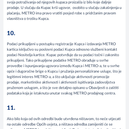
svoja potraživanja od njegovih kupaca proizašla iz bilo koje daljnje
prodaje. U slučaju da Kupac krši ugovor, osobito u slučaju zakašnjenja u
plaćanju, METRO ima pravo vratiti posjed robe s pridržanim pravom
vlasništva o trošku Kupca.
10.
Podaci prikupljeni u postupku registracije Kupca i izdavanja METRO
kartica isključivo su poslovni podaci Kupca odnosno službeni kontakt
podaci Nositelja kartice. Kupac potvrđuje da su podaci točni i zakonito
prikupljeni. Tako prikupljene podatke METRO obrađuje u svrhe
provedbe i ispunjavanja ugovora između Kupca i METRO-a, te u svrhe
opće i dugoročne brige o Kupcu i pružanja personalizirane usluge, što je
legitimni interes METRO-a, a što uključuje aktivnosti promocije
prodaje, marketinške aktivnosti i aktivnosti ispitivanja zadovoljstva
pruženom uslugom, a što je sve detaljno opisano u Obavijesti o zaštiti
podataka koja je istaknuta unutar svakog METRO prodajnog centra.
11.
Ako bilo koja od ovih odredbi bude utvrđena ništavom, to neće utjecati
na ostale odredbe Općih uvjeta, a ništava odredba zamijeniti će se