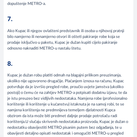
dopuštenje METRO-a.
7.
Ako Kupac ili njegov ovlašteni predstavnik ili osoba u njihovoj pratnji
bilo namjerno ili nenamjerno otvori ili ošteti pakiranje robe koja se
prodaje isključivo u paketu, Kupac je dužan kupiti cijelo pakiranje
odnosno naknaditi METRO-u nastalu štetu.
8.
Kupac je dužan robu platiti odmah na blagajni prilikom preuzimanja,
ukoliko nije ugovoreno drugačije. Plaćanjem iznosa na računu, Kupac
potvrđuje da je izvršio pregled robe, proučio uvjete jamstva (ukoliko
postoji) o čemu će na zahtjev METRO-a potpisati dodatnu izjavu, te da
je istu preuzeo bez vidljivih nedostataka. Namjena robe (profesionalno
korištenje ili korištenje u kućanstvu) istaknuta je na samoj robi, te se
namjena korištenja ne predmnijeva temeljem djelatnosti Kupca
obzirom da ista može biti predmet daljnje prodaje potrošaču radi
korištenja.U slučaju skrivenih nedostataka proizvoda, Kupac je dužan o
nedostatku obavijestiti METRO pisanim putem bez odgađanja, te u
obavijesti detaljno opisati nedostatak i omogućiti METRO-u pregled