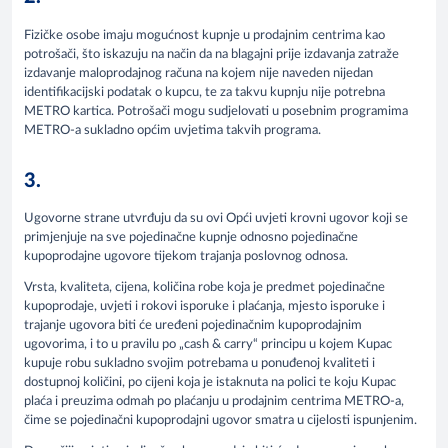
Fizičke osobe imaju mogućnost kupnje u prodajnim centrima kao
potrošači, što iskazuju na način da na blagajni prije izdavanja zatraže
izdavanje maloprodajnog računa na kojem nije naveden nijedan
identifikacijski podatak o kupcu, te za takvu kupnju nije potrebna
METRO kartica. Potrošači mogu sudjelovati u posebnim programima
METRO-a sukladno općim uvjetima takvih programa.
3.
Ugovorne strane utvrđuju da su ovi Opći uvjeti krovni ugovor koji se
primjenjuje na sve pojedinačne kupnje odnosno pojedinačne
kupoprodajne ugovore tijekom trajanja poslovnog odnosa.
Vrsta, kvaliteta, cijena, količina robe koja je predmet pojedinačne
kupoprodaje, uvjeti i rokovi isporuke i plaćanja, mjesto isporuke i
trajanje ugovora biti će uređeni pojedinačnim kupoprodajnim
ugovorima, i to u pravilu po „cash & carry“ principu u kojem Kupac
kupuje robu sukladno svojim potrebama u ponuđenoj kvaliteti i
dostupnoj količini, po cijeni koja je istaknuta na polici te koju Kupac
plaća i preuzima odmah po plaćanju u prodajnim centrima METRO-a,
čime se pojedinačni kupoprodajni ugovor smatra u cijelosti ispunjenim.