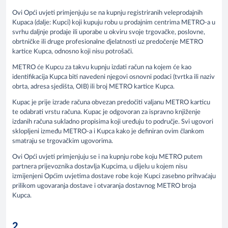
Ovi Opći uvjeti primjenjuju se na kupnju registriranih veleprodajnih
Kupaca (dalje: Kupci) koji kupuju robu u prodajnim centrima METRO-a u
svrhu daljnje prodaje ili uporabe u okviru svoje trgovačke, poslovne,
obrtničke ili druge profesionalne djelatnosti uz predočenje METRO
kartice Kupca, odnosno koji nisu potrošači.
METRO će Kupcu za takvu kupnju izdati račun na kojem će kao
identifikacija Kupca biti navedeni njegovi osnovni podaci (tvrtka ili naziv
obrta, adresa sjedišta, OIB) ili broj METRO kartice Kupca.
Kupac je prije izrade računa obvezan predočiti valjanu METRO karticu
te odabrati vrstu računa. Kupac je odgovoran za ispravno knjiženje
izdanih računa sukladno propisima koji uređuju to područje. Svi ugovori
sklopljeni između METRO-a i Kupca kako je definiran ovim člankom
smatraju se trgovačkim ugovorima.
Ovi Opći uvjeti primjenjuju se i na kupnju robe koju METRO putem
partnera prijevoznika dostavlja Kupcima, u dijelu u kojem nisu
izmijenjeni Općim uvjetima dostave robe koje Kupci zasebno prihvaćaju
prilikom ugovaranja dostave i otvaranja dostavnog METRO broja
Kupca.
2.