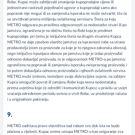
Robe. Kupac može zahtijevati smanjenje kupoprodajne cijene ili
jednostrano raskinuti pojedinačni ugovor o kupoprodaji samo ako
popravak nije moguć ili se zamjenska isporuka ne može ostvariti, što će
se utvrđivati prema mišljenju ovlaštenog servisera. Šteta za koju
METRO odgovara po pravilima odgovornosti za nedostatke stvari ili po
jamstvu, ograničena je na običnu štetu na Robi koja je predmet
kupoprodaje, pri čemu je isključena šteta na drugim stvarima Kupca.
METRO ne daje zasebno vlastito jamstvo za ispravnost robe sa strane
prodavatelja (osim za proizvode za koje je to njegova zakonska obveza),
nego isključivo ispunjava obveze po jamstvu koje je izdao proizvođač
odnosno dobavljač proizvoda, te je odgovornost METRO-a po jamstvu
ograničena na popravak ili zamjensku isporuku neispravnog proizvoda, i
to putem dobavljača odnosno proizvođača i njihovih ovlaštenih servisa.
METRO može iznimno, temeljem svoje diskrecijske ocjene, na zahtjev
Kupca omogućiti povrat ili zamjenu Robe koja nema nedostataka,
prema uvjetima koje će odrediti i komunicirati Kupcu; u pravilu uz uvjet
vraćanja određenom periodu ovisno o vrsti Robe, uz predočenje računa
i u originalnom pakiranju.
9.
METRO zadržava pravo vlasništva nad robom sve dok ista ne bude
plaćena u cijelosti. Kupac ovime ustupa METRO-u kao osiguranje sva