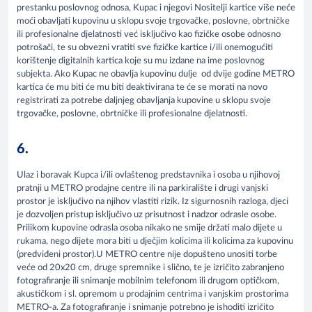
prestanku poslovnog odnosa, Kupac i njegovi Nositelji kartice više neće
moći obavljati kupovinu u sklopu svoje trgovačke, poslovne, obrtničke
ili profesionalne djelatnosti već isključivo kao fizičke osobe odnosno
potrošači, te su obvezni vratiti sve fizičke kartice i/ili onemogućiti
korištenje digitalnih kartica koje su mu izdane na ime poslovnog
subjekta. Ako Kupac ne obavlja kupovinu dulje od dvije godine METRO
kartica će mu biti će mu biti deaktivirana te će se morati na novo
registrirati za potrebe daljnjeg obavljanja kupovine u sklopu svoje
trgovačke, poslovne, obrtničke ili profesionalne djelatnosti.
6.
Ulaz i boravak Kupca i/ili ovlaštenog predstavnika i osoba u njihovoj
pratnji u METRO prodajne centre ili na parkiralište i drugi vanjski
prostor je isključivo na njihov vlastiti rizik. Iz sigurnosnih razloga, djeci
je dozvoljen pristup isključivo uz prisutnost i nadzor odrasle osobe.
Prilikom kupovine odrasla osoba nikako ne smije držati malo dijete u
rukama, nego dijete mora biti u dječjim kolicima ili kolicima za kupovinu
(predviđeni prostor).U METRO centre nije dopušteno unositi torbe
veće od 20x20 cm, druge spremnike i slično, te je izričito zabranjeno
fotografiranje ili snimanje mobilnim telefonom ili drugom optičkom,
akustičkom i sl. opremom u prodajnim centrima i vanjskim prostorima
METRO-a. Za fotografiranje i snimanje potrebno je ishoditi izričito