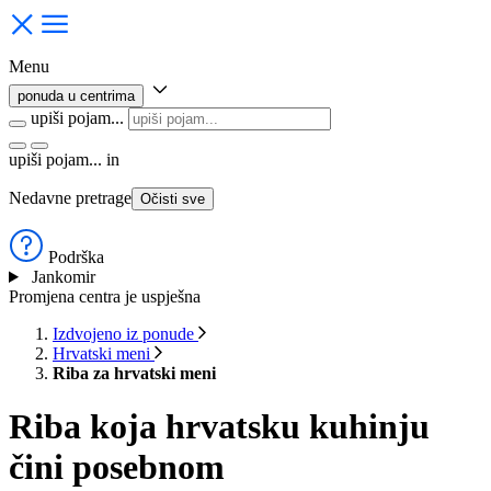
Menu
ponuda u centrima
upiši pojam...
upiši pojam...
in
Nedavne pretrage
Očisti sve
Podrška
Jankomir
Promjena centra je uspješna
Izdvojeno iz ponude
Hrvatski meni
Riba za hrvatski meni
Riba koja hrvatsku kuhinju
čini posebnom