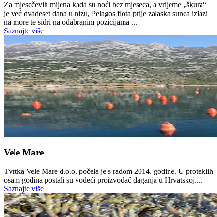
Za mjesečevih mijena kada su noći bez mjeseca, a vrijeme „škura“
je već dvadeset dana u nizu, Pelagos flota prije zalaska sunca izlazi
na more te sidri na odabranim pozicijama ...
Saznajte više
Vele Mare
Tvrtka Vele Mare d.o.o. počela je s radom 2014. godine. U proteklih
osam godina postali su vodeći proizvođač daganja u Hrvatskoj....
Saznajte više