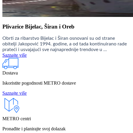
Plivarice Bijelac, Širan i Oreb
Obrti za ribarstvo Bijelac i Širan osnovani su od strane
obitelji Jakopović 1994. godine, a od tada kontinuirano rade
prateći i usvajajući sve najnaprednije trendove u ...
Saznajte više
Dostava
Iskoristite pogodnosti METRO dostave
Saznajte više
METRO centri
Pronađite i planirajte svoj dolazak