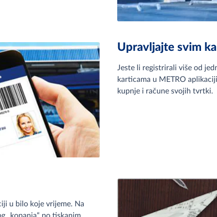
Upravljajte svim ka
Jeste li registrirali više od j
karticama u METRO aplikaciji.
kupnje i račune svojih tvrtki.
i u bilo koje vrijeme. Na
og „kopanja“ po tiskanim