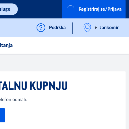
sluge
Registriraj se/Prijava
Podrška
Jankomir
itanja
GITALNU KUPNJU
telefon odmah.