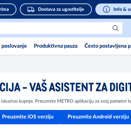
rima
Dostava za ugostitelje
Info & u
e poslovanje
Produktivna pauza
Često postavljena p
IJA - VAŠ ASISTENT ZA DI
 iskustvo kupnje. Preuzmite METRO aplikaciju za svoj pametni 
Preuzmite iOS verziju
Preuzmite Android verziju