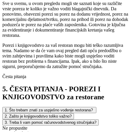
Sve u svemu, u ovom pregledu mogli ste saznati koje su različite
vrste poreza te koliko je važno voditi blagajnički dnevnik. Da
ponovimo, obavezni porezi su porez na dodanu vrijednost, porez na
komercijalnu djelatnost/tvrtku, porez na prihod ili porez na dohodak
poduzeća te porez na plaće vaših zaposlenika. Gotovina je ključna
za evidentiranje i dokumentiranje financijskih kretanja vašeg
restorana.
Porezi i knjigovodstvo za vaš restoran mogu biti teško razumljiva
tema. Nadamo se da će vam ovaj pregled dati opću predodžbu o
svim zahtjevima i pravilima kako biste mogli uspješno voditi
restoran bez problema s financijama. Ipak, ako u bilo što niste
sigurni, preporučujemo da zatražite pomoć stručnjaka.
Česta pitanja
5. ČESTA PITANJA - POREZI I
KNJIGOVODSTVO za restorane
1. Što trebam znati za uspješno vođenje restorana?
2. Zašto je knjigovodstvo toliko važno?
3. Treba li vam pomoć računovodstvenog stručnjaka?
Ne propustite