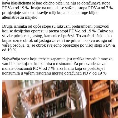
kava klasificirana je kao obično piće i na nju se obračunava stopa
PDV-a od 19 %. Imajte na umu da se snižena stopa PDV-a od 7 %
primjenjuje samo na kravlje mlijeko, a ne i na druge biljne
alternative za mlijeko.
Druga iznimka od opće stope su luksuzni prehrambeni proizvodi
koji se dosljedno oporezuju prema stopi PDV-a od 19 %. Takve su
stavke primjerice, jastog, kamenice i puževi. To znači da čak i ako
kupac uzme obrok od jastoga za van i ne prima nikakvu uslugu od
vašeg osoblja, taj se obrok svejedno oporezuje po višoj stopi PDV-a
od 19 %.
Najvažnija stvar koju trebate zapamtiti jest razlika između hrane za
van i hrane koja se konzumira u restoranu. Za proizvode za van
morate obračunati PDV od 7 %, a za hranu koja se poslužuje i
konzumira u vašem restoranu morate obračunati PDV od 19 %.