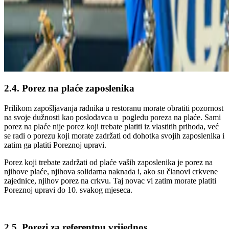
2.4. Porez na plaće zaposlenika
Prilikom zapošljavanja radnika u restoranu morate obratiti pozornost
na svoje dužnosti kao poslodavca u pogledu poreza na plaće. Sami
porez na plaće nije porez koji trebate platiti iz vlastitih prihoda, već
se radi o porezu koji morate zadržati od dohotka svojih zaposlenika i
zatim ga platiti Poreznoj upravi.
Porez koji trebate zadržati od plaće vaših zaposlenika je porez na
njihove plaće, njihova solidarna naknada i, ako su članovi crkvene
zajednice, njihov porez na crkvu. Taj novac vi zatim morate platiti
Poreznoj upravi do 10. svakog mjeseca.
2.5. Porezi za referentnu vrijednos