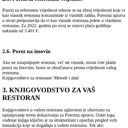
Porezi za referentnu vrijednost odnose se na zbroj vrijednosti koje vi
kao vlasnik restorana konzumirate iz vlastitih zaliha. Porezna uprava
u stvari pretpostavlja da vi kao vlasnik restorana jedete u vlastitom
restoranu. Za 2022. godinu po ovoj se osnovi plaća godišnja
naknada od 3.401 €.
2.6. Porez na imovin
Ako ne iznajmljujete restoran, već ste vlasnik, morat ćete platiti
porez na imovinu. Iznos se obračunava prema vrijednosti vašeg
restorana.
Knjigovodstvo za restorane: Metode i alati
3. KNJIGOVODSTVO ZA VAŠ
RESTORAN
Knjigovodstvo u vašem restoranu uglavnom je obavezno za
ispunjavanje tereta dokazivanja za Poreznu upravu. Osim toga,
vođenje knjiga ključno je za strukturirani i opsežan pregled svih
transakcija koje se događaju u vašem restoranu. Tek ako