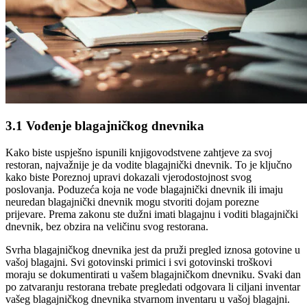
3.1 Vođenje blagajničkog dnevnika
Kako biste uspješno ispunili knjigovodstvene zahtjeve za svoj
restoran, najvažnije je da vodite blagajnički dnevnik. To je ključno
kako biste Poreznoj upravi dokazali vjerodostojnost svog
poslovanja. Poduzeća koja ne vode blagajnički dnevnik ili imaju
neuredan blagajnički dnevnik mogu stvoriti dojam porezne
prijevare. Prema zakonu ste dužni imati blagajnu i voditi blagajnički
dnevnik, bez obzira na veličinu svog restorana.
Svrha blagajničkog dnevnika jest da pruži pregled iznosa gotovine u
vašoj blagajni. Svi gotovinski primici i svi gotovinski troškovi
moraju se dokumentirati u vašem blagajničkom dnevniku. Svaki dan
po zatvaranju restorana trebate pregledati odgovara li ciljani inventar
vašeg blagajničkog dnevnika stvarnom inventaru u vašoj blagajni.