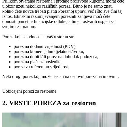
Prilikom otvaranja restorana i prodaje proizvoda kupcima morat ćete
u obzir uzeti nekoliko različitih poreza. Bitno je ne samo znati
koliko ćete novca trebati platiti Poreznoj upravi već i što sve čini taj
iznos. Istinskim razumijevanjem poreznih zahtjeva moći ćete
donositi pametne financijske odluke, a time i ostvariti uspjeh sa
svojim restoranom.
Porezi koji se odnose na vaš restoran su:
porez na dodanu vrijednost (PDV),
porez na komercijalnu djelatnost/tvrtku,
porez na dobit i/ili porez na dohodak poduzeća,
porez na plaće zaposlenika,
porezi za referentnu vrijednost.
Neki drugi porez koji može nastati na osnovu poreza na imovinu.
Uobičajeni porezi za restorane
2. VRSTE POREZA za restoran