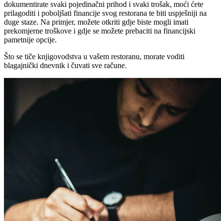
dokumentirate svaki pojedinačni prihod i svaki trošak, moći ćete
prilagoditi i poboljšati financije svog restorana te biti uspješniji na
duge staze. Na primjer, možete otkriti gdje biste mogli imati
prekomjerne troškove i gdje se možete prebaciti na financijski
pametnije opcije.
Što se tiče knjigovodstva u vašem restoranu, morate voditi
blagajnički dnevnik i čuvati sve račune.