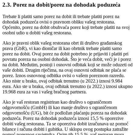
2.3. Porez na dobit/porez na dohodak poduzeća
Trebate li platiti samo porez na dobit ili trebate platiti porez na
dohodak poduzeća ovisi o pravnom obliku vašeg restorana.
Općenito, porez na dobit obuhvaća porez koji trebate platiti na svoj
osobni udio u dobiti vašeg restorana.
Ako je pravni oblik vašeg restorana obrt ili društvo građanskog
prava (GbR), vi kao dioničar ili kao obrtnik trebate platiti samo
porez na dobit. Ovaj porez na dobit potrebno je prijaviti i platiti pri
povratu poreza na osobni dohodak. Što je veća dobit, veći je i porez
na dobit. Međutim, postoji i osnovni odbitak koji se može oduzeti od
vaše dobiti. Drugim riječima, na ovaj osnovni odbitak ne plaća se
porez. Iznos osnovnog odbitka ovisi o vašem poreznom razredu.
Ako niste u braku, ovaj odbitak trenutno (u 2022.) iznosi 9.984
eura. Ako ste u braku, ovaj odbitak trenutno (u 2022.) iznosi ukupno
19.968 eura za vas i vašeg bračnog partnera.
Ako je vaš restoran registriran kao društvo s ograničenom
odgovornošću (GmbH) ili kao manje društvo s ograničenom
odgovornošću (UG), bit će podložan plaćanju poreza na dohodak
poduzeća. Porez na dohodak poduzeća iznosi 15,5 % oporezive
dobiti vašeg restorana. Ta se oporeziva dobit izračunava uz pomoć
bilance i računa dobiti i gubitka. U sklopu ovog postupka zatražite
pomoć poreznog savjetnika. Osim tih 15,5 %, vaš restoran mora