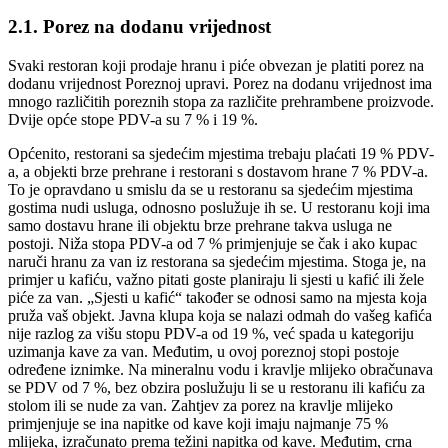
2.1. Porez na dodanu vrijednost
Svaki restoran koji prodaje hranu i piće obvezan je platiti porez na
dodanu vrijednost Poreznoj upravi. Porez na dodanu vrijednost ima
mnogo različitih poreznih stopa za različite prehrambene proizvode.
Dvije opće stope PDV-a su 7 % i 19 %.
Općenito, restorani sa sjedećim mjestima trebaju plaćati 19 % PDV-
a, a objekti brze prehrane i restorani s dostavom hrane 7 % PDV-a.
To je opravdano u smislu da se u restoranu sa sjedećim mjestima
gostima nudi usluga, odnosno poslužuje ih se. U restoranu koji ima
samo dostavu hrane ili objektu brze prehrane takva usluga ne
postoji. Niža stopa PDV-a od 7 % primjenjuje se čak i ako kupac
naruči hranu za van iz restorana sa sjedećim mjestima. Stoga je, na
primjer u kafiću, važno pitati goste planiraju li sjesti u kafić ili žele
piće za van. „Sjesti u kafić“ također se odnosi samo na mjesta koja
pruža vaš objekt. Javna klupa koja se nalazi odmah do vašeg kafića
nije razlog za višu stopu PDV-a od 19 %, već spada u kategoriju
uzimanja kave za van. Međutim, u ovoj poreznoj stopi postoje
određene iznimke. Na mineralnu vodu i kravlje mlijeko obračunava
se PDV od 7 %, bez obzira poslužuju li se u restoranu ili kafiću za
stolom ili se nude za van. Zahtjev za porez na kravlje mlijeko
primjenjuje se ina napitke od kave koji imaju najmanje 75 %
mlijeka, izračunato prema težini napitka od kave. Međutim, crna