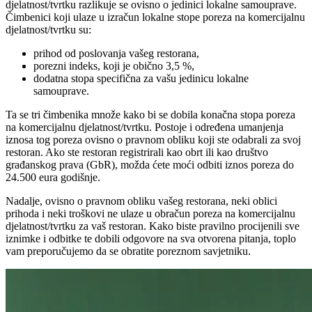
djelatnost/tvrtku razlikuje se ovisno o jedinici lokalne samouprave.
Čimbenici koji ulaze u izračun lokalne stope poreza na komercijalnu
djelatnost/tvrtku su:
prihod od poslovanja vašeg restorana,
porezni indeks, koji je obično 3,5 %,
dodatna stopa specifična za vašu jedinicu lokalne
samouprave.
Ta se tri čimbenika množe kako bi se dobila konačna stopa poreza
na komercijalnu djelatnost/tvrtku. Postoje i određena umanjenja
iznosa tog poreza ovisno o pravnom obliku koji ste odabrali za svoj
restoran. Ako ste restoran registrirali kao obrt ili kao društvo
građanskog prava (GbR), možda ćete moći odbiti iznos poreza do
24.500 eura godišnje.
Nadalje, ovisno o pravnom obliku vašeg restorana, neki oblici
prihoda i neki troškovi ne ulaze u obračun poreza na komercijalnu
djelatnost/tvrtku za vaš restoran. Kako biste pravilno procijenili sve
iznimke i odbitke te dobili odgovore na sva otvorena pitanja, toplo
vam preporučujemo da se obratite poreznom savjetniku.