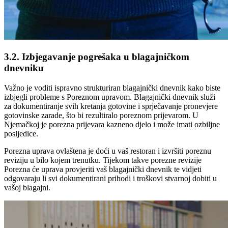
3.2. Izbjegavanje pogrešaka u blagajničkom
dnevniku
Važno je voditi ispravno strukturiran blagajnički dnevnik kako biste
izbjegli probleme s Poreznom upravom. Blagajnički dnevnik služi
za dokumentiranje svih kretanja gotovine i sprječavanje pronevjere
gotovinske zarade, što bi rezultiralo poreznom prijevarom. U
Njemačkoj je porezna prijevara kazneno djelo i može imati ozbiljne
posljedice.
Porezna uprava ovlaštena je doći u vaš restoran i izvršiti poreznu
reviziju u bilo kojem trenutku. Tijekom takve porezne revizije
Porezna će uprava provjeriti vaš blagajnički dnevnik te vidjeti
odgovaraju li svi dokumentirani prihodi i troškovi stvarnoj dobiti u
vašoj blagajni.