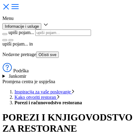
Menu
Informacije i usluge
upiši pojam...
upiši pojam...
in
Nedavne pretrage
Očisti sve
Podrška
Jankomir
Promjena centra je uspješna
Inspiracija za vaše poslovanje
Kako otvoriti restoran
Porezi i računovodstvo restorana
POREZI I KNJIGOVODSTVO
ZA RESTORANE