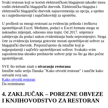
Svaki restoran koji se koristi elektroničkom blagajnom također mora
voditi elektronički blagajnički dnevnik. Elektronička blagajna i
elektronički blagajnički dnevnik najsuvremenija su opcija, a ujedno
su i najjednostavniji i najučinkovitiji za upotrebu.
U prošlosti su mnogi restorani za evidenciju prihoda i troškova
upotrebljavali Excel. Međutim, podaci u Excel formatu mogu se
naknadno mijenjati, odnosno nisu trajni. Od 2017. smjernice
zahtijevaju da podaci nakon evidentiranja budu nepromjenjivi. Stoga
ćete za evidenciju kretanja gotovine morati upotrebljavati softver za
blagajnički dnevnik. Preporučujemo da istražite koji je
najpopularniji i najčešće upotrebljavani softver. Svakako svim
zaposlenicima ukratko predstavite softver prije no što ga itko počne
upotrebljavati.
SVE što trebate znati o
otvaranju restorana
Istražite našu seriju članaka "Kako otvoriti restoran" i naučite kako
ostvariti svoj san.
Kako otvoriti restoran
Da rezimiramo
4. ZAKLJUČAK – POREZNE OBVEZE
I KNJIHOVODSTVO ZA RESTORAN