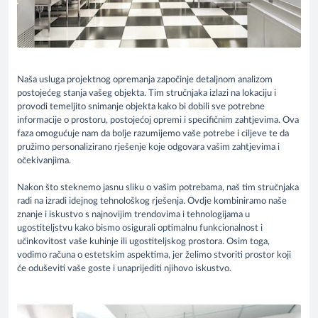
Naša usluga projektnog opremanja započinje detaljnom analizom
postojećeg stanja vašeg objekta. Tim stručnjaka izlazi na lokaciju i
provodi temeljito snimanje objekta kako bi dobili sve potrebne
informacije o prostoru, postojećoj opremi i specifičnim zahtjevima. Ova
faza omogućuje nam da bolje razumijemo vaše potrebe i ciljeve te da
pružimo personalizirano rješenje koje odgovara vašim zahtjevima i
očekivanjima.
Nakon što steknemo jasnu sliku o vašim potrebama, naš tim stručnjaka
radi na izradi idejnog tehnološkog rješenja. Ovdje kombiniramo naše
znanje i iskustvo s najnovijim trendovima i tehnologijama u
ugostiteljstvu kako bismo osigurali optimalnu funkcionalnost i
učinkovitost vaše kuhinje ili ugostiteljskog prostora. Osim toga,
vodimo računa o estetskim aspektima, jer želimo stvoriti prostor koji
će oduševiti vaše goste i unaprijediti njihovo iskustvo.