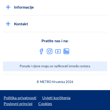
Kako postati METRO - kupac
Poslovni principi
Informacije
Načini plaćanja
Zaštita podataka
Novosti
Montaža uređaja i uvjeti jamstva
DPN zaštita podatak
Kontakt
Karijera u METROu
Pronađi centar
Metro AG
Vaše mišljenje
Cjenici
Pratite nas i na:
Često postavljena pitanja
Ponude i cijene mogu se razlikovati između centara.
© METRO Hrvatska 2026
Politika privatnosti
Uvjeti korištenja
Poslovni principi
Cookies