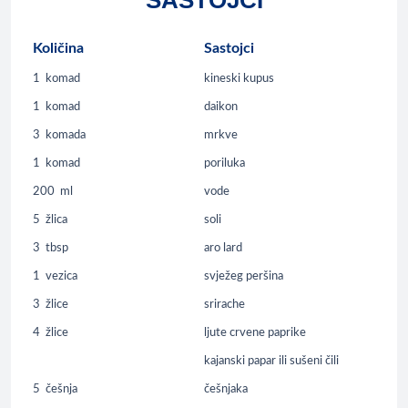
SASTOJCI
Količina
Sastojci
1
komad
kineski kupus
1
komad
daikon
3
komada
mrkve
1
komad
poriluka
200
ml
vode
5
žlica
soli
3
tbsp
aro lard
1
vezica
svježeg peršina
3
žlice
srirache
4
žlice
ljute crvene paprike
kajanski papar ili sušeni čili
5
češnja
češnjaka