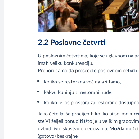
2.2 Poslovne četvrti
U poslovnim četvrtima, koje se uglavnom nalaze 
imati veliku konkurenciju.
Preporučamo da prošećete poslovnom četvrti i 
koliko se restorana već nalazi tamo,
kakvu kuhinju ti restorani nude,
koliko je još prostora za restorane dostupno
Tako ćete lakše procijeniti koliko bi se konku
ste Vi željeli ponuditi (što je u velikim gradov
uzbudljivo iskustvo objedovanja. Možda možete 
(gotovo) beskrajne.