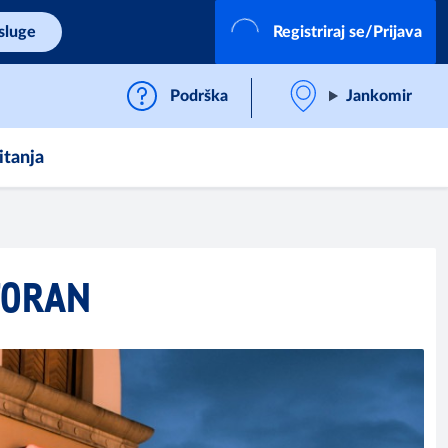
sluge
Registriraj se/Prijava
Podrška
Jankomir
itanja
TORAN