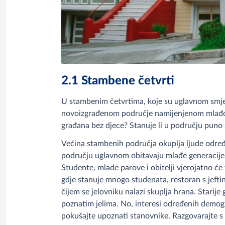
2.1 Stambene četvrti
U stambenim četvrtima, koje su uglavnom smješ
novoizgrađenom područje namijenjenom mlađoj pop
građana bez djece? Stanuje li u području puno
Većina stambenih područja okuplja ljude određ
području uglavnom obitavaju mlađe generacije, 
Studente, mlade parove i obitelji vjerojatno će 
gdje stanuje mnogo studenata, restoran s jefti
čijem se jelovniku nalazi skuplja hrana. Starije
poznatim jelima. No, interesi određenih demogra
pokušajte upoznati stanovnike. Razgovarajte s 