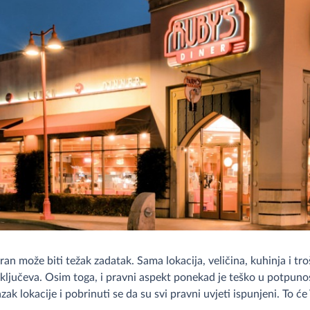
an može biti težak zadatak. Sama lokacija, veličina, kuhinja i tro
a ključeva. Osim toga, i pravni aspekt ponekad je teško u potpu
zak lokacije i pobrinuti se da su svi pravni uvjeti ispunjeni. To ć