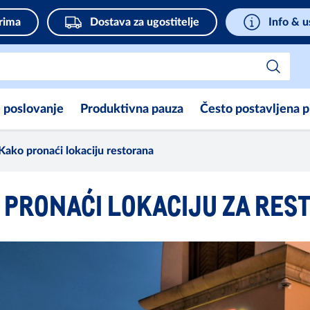
rima
Dostava za ugostitelje
Info & u
e poslovanje
Produktivna pauza
Često postavljena p
Kako pronaći lokaciju restorana
 PRONAĆI LOKACIJU ZA RES