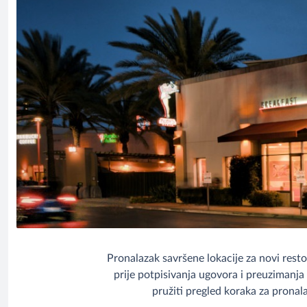
Pronalazak savršene lokacije za novi restor
prije potpisivanja ugovora i preuzimanj
pružiti pregled koraka za pronala