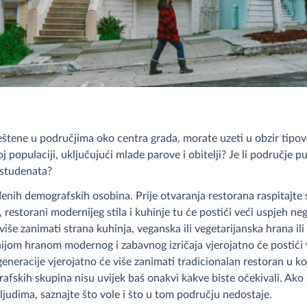
tene u područjima oko centra grada, morate uzeti u obzir tipove 
ulaciji, uključujući mlade parove i obitelji? Je li područje pun
 studenata?
enih demografskih osobina. Prije otvaranja restorana raspitajt
restorani modernijeg stila i kuhinje tu će postići veći uspjeh n
više zanimati strana kuhinja, veganska ili vegetarijanska hrana ili
nijom hranom modernog i zabavnog izričaja vjerojatno će postići 
 generacije vjerojatno će više zanimati tradicionalan restoran u ko
fskih skupina nisu uvijek baš onakvi kakve biste očekivali. Ako ž
ljudima, saznajte što vole i što u tom području nedostaje.