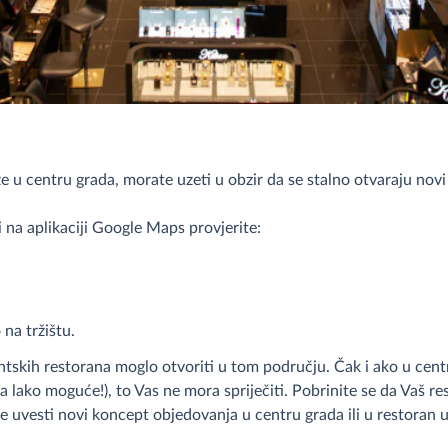
u centru grada, morate uzeti u obzir da se stalno otvaraju novi r
na aplikaciji Google Maps provjerite:
 na tržištu.
rentskih restorana moglo otvoriti u tom području. Čak i ako u cen
ima lako moguće!), to Vas ne mora spriječiti. Pobrinite se da Vaš r
uvesti novi koncept objedovanja u centru grada ili u restoran uv