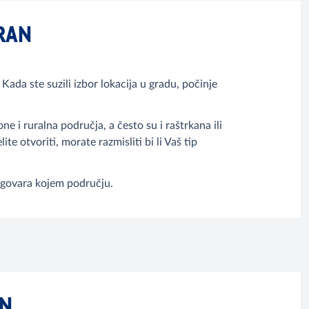
ORAN
Kada ste suzili izbor lokacija u gradu, počinje
ne i ruralna područja, a često su i raštrkana ili
e otvoriti, morate razmisliti bi li Vaš tip
dgovara kojem području.
AN