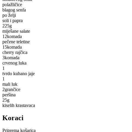
pola
žličice
blagog senfa
po želji
soli i papra
225
g
miješane salate
12
komada
pečene teletine
15
komada
cherry rajčica
3
komada
crvenog luka
1
tvrdo kuhano jaje
1
mali luk
2
grančice
peršina
25
g
kiselih krastavaca
Koraci
Priprema košarica