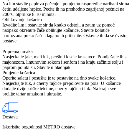
Na lim stavite papir za pečenje i po njemu rasporedite naribani sir na
četiri udaljene hrpice. Pecite ih na prethodno zagrijanoj pećnici na
200°C otprilike 8-10 minuta.
Oblikovanje košarica
Izvadite lim i ostavite sir da kratko odstoji, a zatim uz pomoć
naopako okrenute čaše oblikujte košarice. Stavite kolutiće
parmezana preko čaše i lagano ih pritisnite. Ostavite ih da se čvrsto
postave.
Priprema umaka
Nasjeckajte jaje, mali luk, peršin i kisele krastavce. Pomiješajte ih s
majonezom, limunovim sokom i senfom i na kraju začinite solju i
paprom po ukusu. Stavite u hladnjak.
Punjenje košarica
Operite salatu i posušite je te postavite na dno svake košarice.
Nasjeckajte luk, a cherry rajčice prepolovite na pola. U košarice
dodajte dvije kriške teletine, cherry rajčicu i luk. Na kraju sve
prelijte tartar umakom i ukrasite.
Dostava
Iskoristite pogodnosti METRO dostave