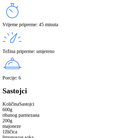
Vrijeme pripreme
:
45 minuta
Težina pripreme
:
umjereno
Porcije
:
6
Sastojci
Količina
Sastojci
600
g
ribanog parmezana
200
g
majoneze
1
žličica
limunovog soka