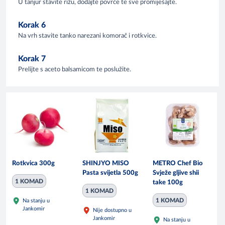
U tanjur stavite rižu, dodajte povrće te sve promiješajte.
Korak 6
Na vrh stavite tanko narezani komorač i rotkvice.
Korak 7
Prelijte s aceto balsamicom te poslužite.
Rotkvica 300g
SHINJYO MISO
METRO Chef Bio
Pasta svijetla 500g
Svježe gljive shii
1 KOMAD
take 100g
1 KOMAD
1 KOMAD
Na stanju u
Jankomir
Nije dostupno u
Jankomir
Na stanju u