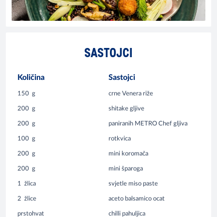
SASTOJCI
Količina
Sastojci
150
g
crne Venera riže
200
g
shitake gljive
200
g
paniranih METRO Chef gljiva
100
g
rotkvica
200
g
mini koromača
200
g
mini šparoga
1
žlica
svjetle miso paste
2
žlice
aceto balsamico ocat
prstohvat
chilli pahuljica