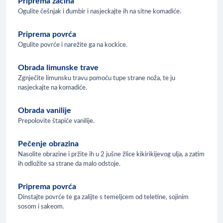
Priprema začina
Ogulite češnjak i đumbir i nasjeckajte ih na sitne komadiće.
Priprema povrća
Ogulite povrće i narežite ga na kockice.
Obrada limunske trave
Zgnječite limunsku travu pomoću tupe strane noža, te ju
nasjeckajte na komadiće.
Obrada vanilije
Prepolovite štapiće vanilije.
Pečenje obrazina
Nasolite obrazine i pržite ih u 2 jušne žlice kikirikijevog ulja, a zatim
ih odložite sa strane da malo odstoje.
Priprema povrća
Dinstajte povrće te ga zalijte s temeljcem od teletine, sojinim
sosom i sakeom.