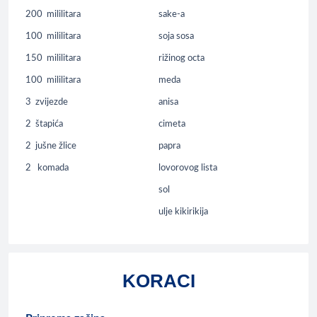
200
mililitara
sake-a
100
mililitara
soja sosa
150
mililitara
rižinog octa
100
mililitara
meda
3
zvijezde
anisa
2
štapića
cimeta
2
jušne žlice
papra
2
komada
lovorovog lista
sol
ulje kikirikija
KORACI