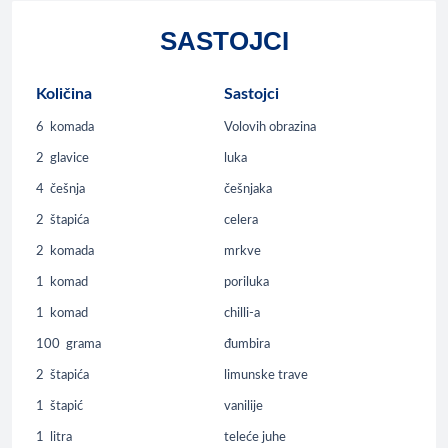
SASTOJCI
Količina
Sastojci
6
komada
Volovih obrazina
2
glavice
luka
4
češnja
češnjaka
2
štapića
celera
2
komada
mrkve
1
komad
poriluka
1
komad
chilli-a
100
grama
đumbira
2
štapića
limunske trave
1
štapić
vanilije
1
litra
teleće juhe