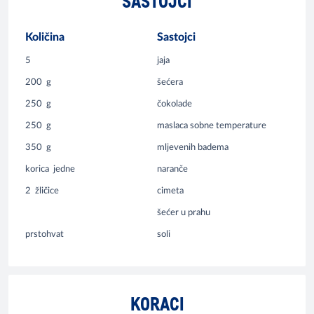
SASTOJCI
Količina
Sastojci
5
jaja
200
g
šećera
250
g
čokolade
250
g
maslaca sobne temperature
350
g
mljevenih badema
korica
jedne
naranče
2
žličice
cimeta
šećer u prahu
prstohvat
soli
KORACI