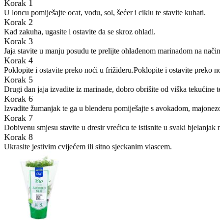
Korak 1
U loncu pomiješajte ocat, vodu, sol, šećer i ciklu te stavite kuhati.
Korak 2
Kad zakuha, ugasite i ostavite da se skroz ohladi.
Korak 3
Jaja stavite u manju posudu te prelijte ohlađenom marinadom na način
Korak 4
Poklopite i ostavite preko noći u frižideru.Poklopite i ostavite preko no
Korak 5
Drugi dan jaja izvadite iz marinade, dobro obrišite od viška tekućine te
Korak 6
Izvadite žumanjak te ga u blenderu pomiješajte s avokadom, majonez
Korak 7
Dobivenu smjesu stavite u dresir vrećicu te istisnite u svaki bjelanjak
Korak 8
Ukrasite jestivim cvijećem ili sitno sjeckanim vlascem.