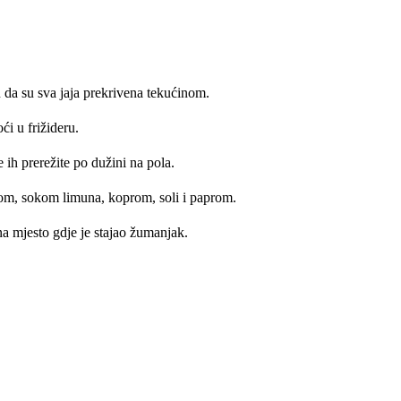
 da su sva jaja prekrivena tekućinom.
ći u frižideru.
 ih prerežite po dužini na pola.
om, sokom limuna, koprom, soli i paprom.
 na mjesto gdje je stajao žumanjak.