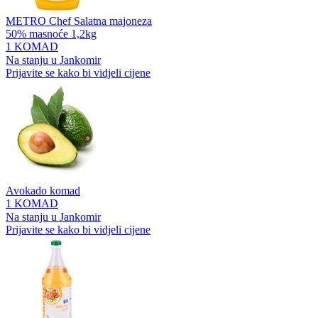
METRO Chef Salatna majoneza
50% masnoće 1,2kg
1 KOMAD
Na stanju u Jankomir
Prijavite se kako bi vidjeli cijene
Avokado komad
1 KOMAD
Na stanju u Jankomir
Prijavite se kako bi vidjeli cijene