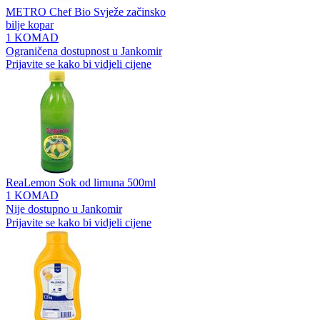
METRO Chef Bio Svježe začinsko
bilje kopar
1 KOMAD
Ograničena dostupnost u Jankomir
Prijavite se kako bi vidjeli cijene
ReaLemon Sok od limuna 500ml
1 KOMAD
Nije dostupno u Jankomir
Prijavite se kako bi vidjeli cijene