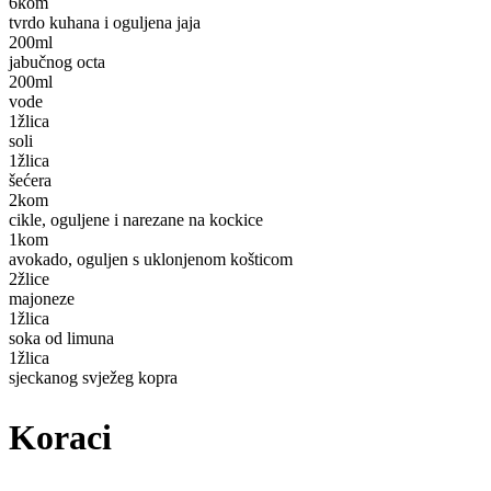
6
kom
tvrdo kuhana i oguljena jaja
200
ml
jabučnog octa
200
ml
vode
1
žlica
soli
1
žlica
šećera
2
kom
cikle, oguljene i narezane na kockice
1
kom
avokado, oguljen s uklonjenom košticom
2
žlice
majoneze
1
žlica
soka od limuna
1
žlica
sjeckanog svježeg kopra
Koraci