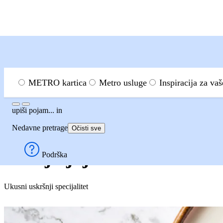
Menu
Informacije i usluge
METRO kartica
Metro usluge
Inspiracija za va
upiši pojam...
upiši pojam...
in
Inspiracija za vaše poslovanje
Recepti
Vražja jaja
Nedavne pretrage
Očisti sve
Vražja jaja
Podrška
Ukusni uskršnji specijalitet