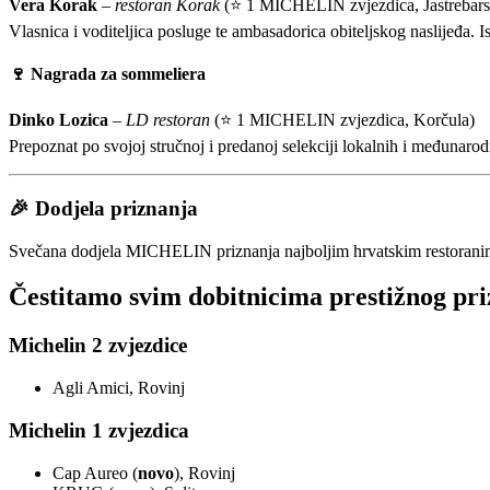
Vera Korak
–
restoran Korak
(⭐ 1 MICHELIN zvjezdica, Jastrebars
Vlasnica i voditeljica posluge te ambasadorica obiteljskog naslijeđa. 
🍷
Nagrada za sommeliera
Dinko Lozica
–
LD restoran
(⭐ 1 MICHELIN zvjezdica, Korčula)
Prepoznat po svojoj stručnoj i predanoj selekciji lokalnih i međunarodn
🎉
Dodjela priznanja
Svečana dodjela MICHELIN priznanja najboljim hrvatskim restoranim
Čestitamo svim dobitnicima prestižnog pr
Michelin 2 zvjezdice
Agli Amici, Rovinj
Michelin 1 zvjezdica
Cap Aureo (
novo
), Rovinj