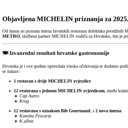
Objavljena MICHELIN priznanja za 2025. 
Od danas su poznata imena hrvatskih restorana dobitnika prestižn
METRO
, službeni partner MICHELIN vodiča za Hrvatsku, tim je po
🍽️
Izvanredni rezultati hrvatske gastronomije
Hrvatska je i ove godine opravdala visoka očekivanja te dodatno podi
se nalaze:
1 restoran s dvije MICHELIN zvjezdice
12 restorana s jednom MICHELIN zvjezdicom
, među koji
🔸
Cap Aureo
🔸
Krug
12 restorana s oznakom Bib Gourmand
, s
2 nova imena
:
🔸
Konoba Pescaria
🔸
K.užina