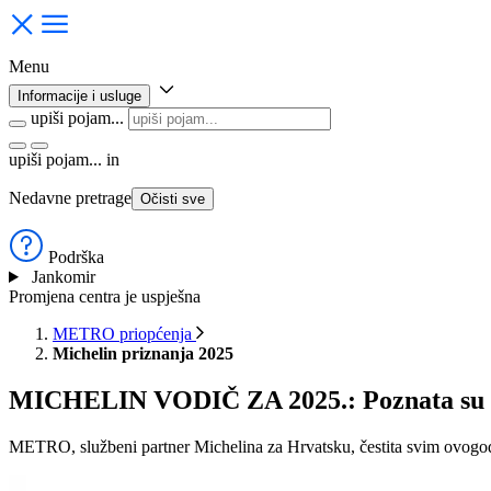
Menu
Informacije i usluge
upiši pojam...
upiši pojam...
in
Nedavne pretrage
Očisti sve
Podrška
Jankomir
Promjena centra je uspješna
METRO priopćenja
Michelin priznanja 2025
MICHELIN VODIČ ZA 2025.: Poznata su ime
METRO, službeni partner Michelina za Hrvatsku, čestita svim ovogo