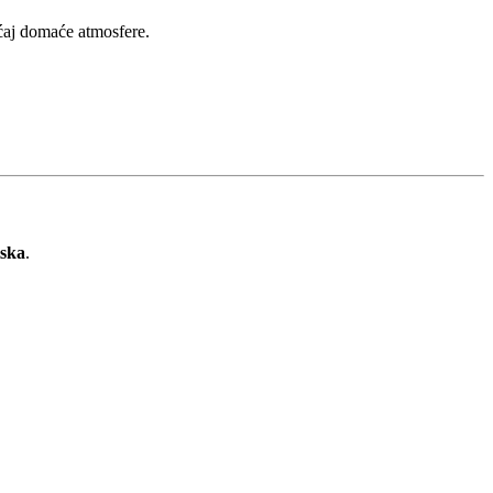
ećaj domaće atmosfere.
ska
.