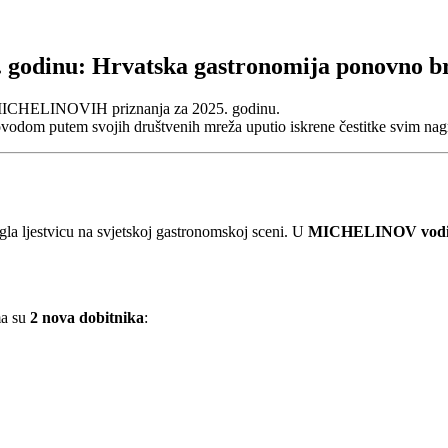
godinu: Hrvatska gastronomija ponovno br
ih MICHELINOVIH priznanja za 2025. godinu.
vodom putem svojih društvenih mreža uputio iskrene čestitke svim na
gla ljestvicu na svjetskoj gastronomskoj sceni. U
MICHELINOV vodič 
ma su
2 nova dobitnika
: