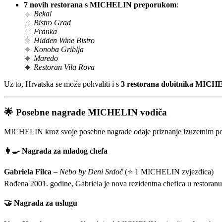
7 novih restorana s MICHELIN preporukom
:
🔸
Bekal
🔸
Bistro Grad
🔸
Franka
🔸
Hidden Wine Bistro
🔸
Konoba Griblja
🔸
Maredo
🔸
Restoran Vila Rova
Uz to, Hrvatska se može pohvaliti i s
3 restorana dobitnika MICHE
🌟
Posebne nagrade MICHELIN vodiča
MICHELIN kroz svoje posebne nagrade odaje priznanje izuzetnim pojedi
👩‍🍳
Nagrada za mladog chefa
Gabriela Filca
–
Nebo by Deni Srdoč
(⭐ 1 MICHELIN zvjezdica)
Rođena 2001. godine, Gabriela je nova rezidentna chefica u restoran
🤝
Nagrada za uslugu