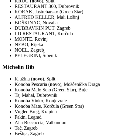
KRUG (
novo
), Split
RESTAURANT 360, Dubrovnik
KORAK, Jastrebarsko (Green Star)
ALFRED KELLER, Mali Lošinj
BOŠKINAC, Novalja
DUBRAVKIN PUT, Zagreb
LD RESTAURANT, Korčula
MONTE, Rovinj
NEBO, Rijeka
NOEL, Zagreb
PELEGRINI, Šibenik
Michelin Bib
K.užina (
novo
), Split
Konoba Pescaria (
novo
), Mošćenička Draga
Konoba Malo Selo (Green Star), Buje
Taj Mahal, Dubrovnik
Konoba Vinko, Konjevrate
Konoba Mate, Korčula (Green Star)
Vuglec Breg, Krapina
Fakin, Legrad
Alla Beccaccia, Valbandon
Tač, Zagreb
Beštija, Zagreb