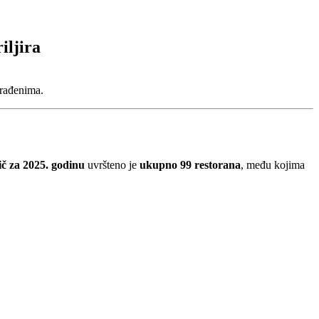
iljira
građenima.
za 2025. godinu
uvršteno je
ukupno 99 restorana
, među kojima